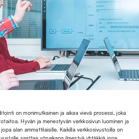
tointi on monimutkainen ja aikaa vievä prosessi, joka
tietotaitoa. Hyvän ja menestyvän verkkosivun luominen ja
pa alan ammattilaisille. Kaikilla verkkosivustoilla on
sivustolle saattaa yönaikana ilmestyä yhtäkkiä jopa