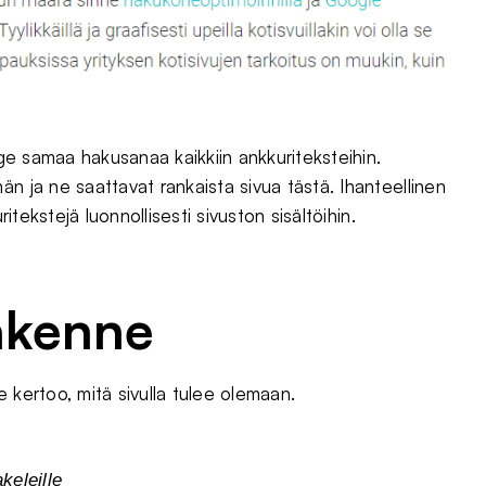
nge samaa hakusanaa kaikkiin ankkuriteksteihin.
n ja ne saattavat rankaista sivua tästä. Ihanteellinen
itekstejä luonnollisesti sivuston sisältöihin.
akenne
 kertoo, mitä sivulla tulee olemaan.
keleille