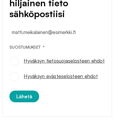
hiljainen tieto
sähköpostiisi
matti.meikalainen@esimerkki.fi
SUOSTUMUKSET
*
Hyväksyn tietosuojaselosteen ehdot
SUOSTUMUKSET
*
Hyväksyn evästeselosteen ehdot