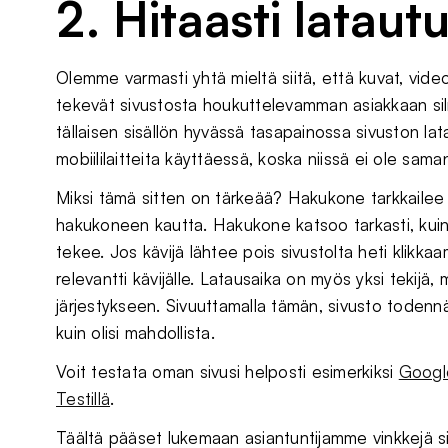
2. Hitaasti lataut
Olemme varmasti yhtä mieltä siitä, että kuvat, video
tekevät sivustosta houkuttelevamman asiakkaan sil
tällaisen sisällön hyvässä tasapainossa sivuston l
mobiililaitteita käyttäessä, koska niissä ei ole sama
Miksi tämä sitten on tärkeää? Hakukone tarkkailee 
hakukoneen kautta. Hakukone katsoo tarkasti, kuinka 
tekee. Jos kävijä lähtee pois sivustolta heti klikkaa
relevantti kävijälle. Latausaika on myös yksi tekijä
järjestykseen. Sivuuttamalla tämän, sivusto todennä
kuin olisi mahdollista.
Voit testata oman sivusi helposti esimerkiksi
Googl
Testillä
.
Täältä pääset lukemaan asiantuntijamme vinkkejä s