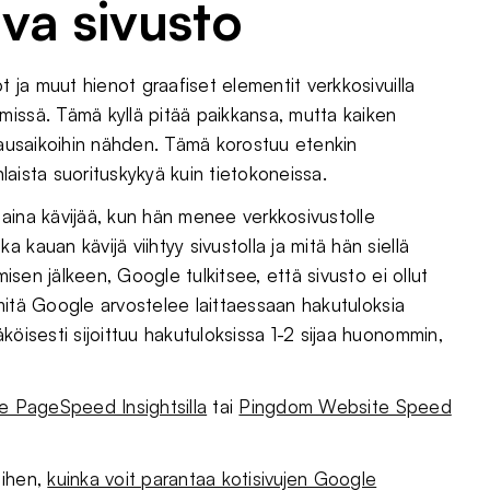
uva sivusto
t ja muut hienot graafiset elementit verkkosivuilla
missä. Tämä kyllä pitää paikkansa, mutta kaiken
atausaikoihin nähden. Tämä korostuu etenkin
nlaista suorituskykyä kuin tietokoneissa.
aina kävijää, kun hän menee verkkosivustolle
kauan kävijä viihtyy sivustolla ja mitä hän siellä
misen jälkeen, Google tulkitsee, että sivusto ei ollut
, mitä Google arvostelee laittaessaan hakutuloksia
köisesti sijoittuu hakutuloksissa 1-2 sijaa huonommin,
e PageSpeed Insightsilla
tai
Pingdom Website Speed
iihen,
kuinka voit parantaa kotisivujen Google