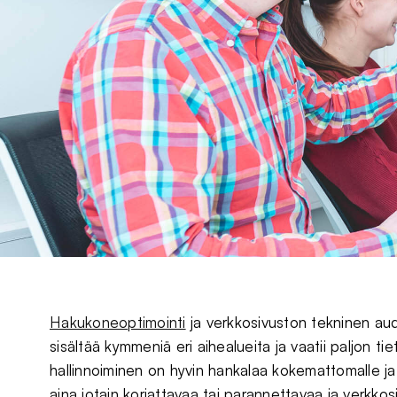
Hakukoneoptimointi
ja verkkosivuston tekninen audi
sisältää kymmeniä eri aihealueita ja vaatii paljon 
hallinnoiminen on hyvin hankalaa kokemattomalle ja jo
aina jotain korjattavaa tai parannettavaa ja verkko