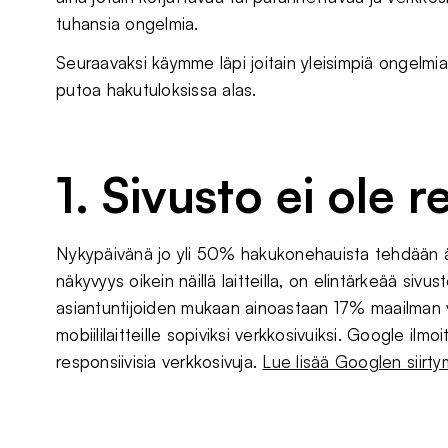
tuhansia ongelmia.
Seuraavaksi käymme läpi joitain yleisimpiä ongelmia,
putoa hakutuloksissa alas.
1. Sivusto ei ole 
Nykypäivänä jo yli 50% hakukonehauista tehdään älyp
näkyvyys oikein näillä laitteilla, on elintärkeää si
asiantuntijoiden mukaan ainoastaan 17% maailman ver
mobiililaitteille sopiviksi verkkosivuiksi. Google ilm
responsiivisia verkkosivuja.
Lue lisää Googlen siirty