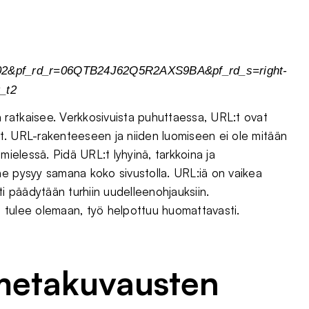
&pf_rd_r=06QTB24J62Q5R2AXS9BA&pf_rd_s=right-
_t2
ratkaisee. Verkkosivuista puhuttaessa, URL:t ovat
t. URL-rakenteeseen ja niiden luomiseen ei ole mitään
mielessä. Pidä URL:t lyhyinä, tarkkoina ja
ne pysyy samana koko sivustolla. URL:iä on vaikea
ti päädytään turhiin uudelleenohjauksiin.
 tulee olemaan, työ helpottuu huomattavasti.
a metakuvausten