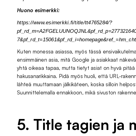
Huono esimerkki:
https://www.esimerkki.fi/title/tt4765284/?
pf_rd_m=A2FGELUUNOQJNL&pf_rd_p=2773216402
7&pf_rd_t=15061&pf_rd_i=homepage&ref_=hm_cht
Kuten monessa asiassa, myös tässä ensivaikutelma 
ensimmäinen asia, mitä Google ja asiakkaat näkevä
yhtä oikeaa tapaa, mutta tietyt asiat on hyvä pitää 
hakusanarikkaina. Pidä myös huoli, että URL-raken
lähteä muuttamaan jälkikäteen, koska silloin helpos
Suunnittelemalla ennakkoon, mikä sivuston rakenne
5. Title tagien j