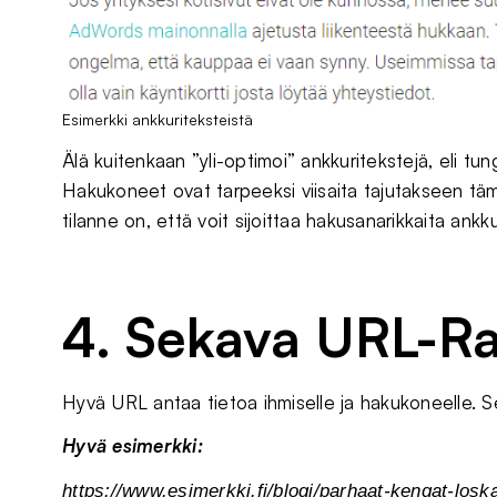
Esimerkki ankkuriteksteistä
Älä kuitenkaan ”yli-optimoi” ankkuritekstejä, eli tu
Hakukoneet ovat tarpeeksi viisaita tajutakseen tämä
tilanne on, että voit sijoittaa hakusanarikkaita ankkur
4. Sekava URL-R
Hyvä URL antaa tietoa ihmiselle ja hakukoneelle. Se
Hyvä esimerkki:
https://www.esimerkki.fi/blogi/parhaat-kengat-loska