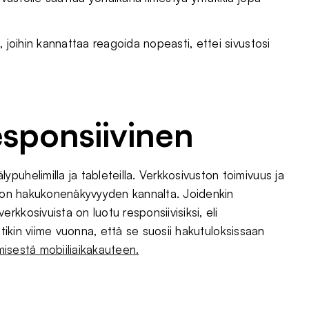
 joihin kannattaa reagoida nopeasti, ettei sivustosi
responsiivinen
uhelimilla ja tableteilla. Verkkosivuston toimivuus ja
vuston hakukonenäkyvyyden kannalta. Joidenkin
kkosivuista on luotu responsiivisiksi, eli
oittikin viime vuonna, että se suosii hakutuloksissaan
misestä mobiiliaikakauteen.