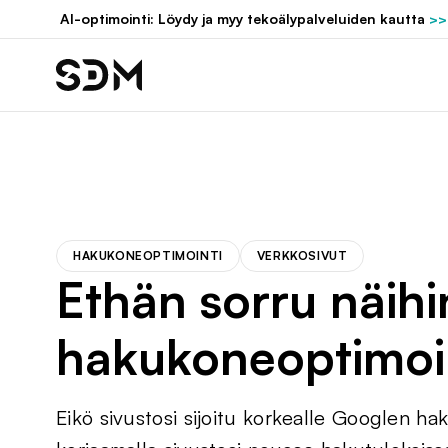
Hyppää
AI-optimointi: Löydy ja myy tekoälypalveluiden kautta
>>
sisältöön
HAKUKONEOPTIMOINTI
VERKKOSIVUT
Ethän sorru näihi
hakukoneoptimoi
Eikö sivustosi sijoitu korkealle Googlen hak