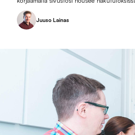
korjaamalla sivustosi nousee hakutuloksiss
Juuso Lainas