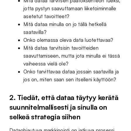
Mitä dataa tarvitsen päätöksenteon tueksi,
jotta pystyn saavuttamaan liiketoiminnalle
asetetut tavoitteet?
Mitä dataa minulla on jo tällä hetkellä
saatavilla?
Onko olemassa oleva data luotettavaa?
Mitä dataa tarvitsisin tavoitteiden
saavuttamiseen, mutta jota minulla ei tässä
vaiheessa vielä ole?
Onko tarvittavaa dataa jossain saatavilla ja
jos on, miten saan sen itselleni käyttöön?
2. Tiedät, että dataa täytyy kerätä
suunnitelmallisesti ja sinulla on
selkeä strategia siihen
Dataohjautuva markkinointi on jatkuva prosessi.