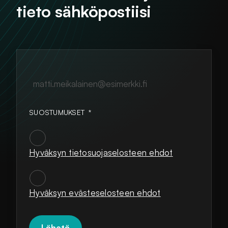
tieto sähköpostiisi
matti.meikalainen@esimerkki.fi
SUOSTUMUKSET
*
Hyväksyn tietosuojaselosteen ehdot
SUOSTUMUKSET
*
Hyväksyn evästeselosteen ehdot