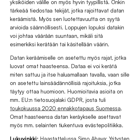
yksiköiden välille on myös hyvin tyypillistä. Onkin
tärkeää tiedostaa tekijät, jotka rajoittavat datan
keräämistä. Myös sen luotettavuutta on syytä
arvioida säännöllisesti. Loppujen lopuksi datakin
voi johtaa väärään suuntaan, mikäli sitä
esimerkiksi kerätään tai käsitellään väärin.
Datan keräämiselle on asetettu myös rajat, jotka
luovat omat haasteensa. Dataa ei voi kerätä
miten sattuu ja itse haluamallaan tavalla, vaan sille
on asetettu lainsäädännöllisiä rajoituksia, jotka
täytyy ottaa huomioon. Huomioitavia asioita on
mm. EU:n tietosuojalaki GDPR, josta tuli
toukokuussa 2020 ennakkotapaus Suomessa
.
Omat haasteensa datan keräykselle asettavat
myös mm. selainten tiukentuva evästepolitiikka.
Lukuvinkki:
Haastattelussa Simo Ahava: Yritysten