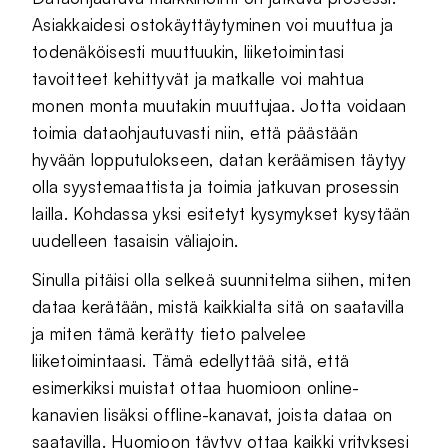
Asiakkaidesi ostokäyttäytyminen voi muuttua ja
todenäköisesti muuttuukin, liiketoimintasi
tavoitteet kehittyvät ja matkalle voi mahtua
monen monta muutakin muuttujaa. Jotta voidaan
toimia dataohjautuvasti niin, että päästään
hyvään lopputulokseen, datan keräämisen täytyy
olla syystemaattista ja toimia jatkuvan prosessin
lailla. Kohdassa yksi esitetyt kysymykset kysytään
uudelleen tasaisin väliajoin.
Sinulla pitäisi olla selkeä suunnitelma siihen, miten
dataa kerätään, mistä kaikkialta sitä on saatavilla
ja miten tämä kerätty tieto palvelee
liiketoimintaasi. Tämä edellyttää sitä, että
esimerkiksi muistat ottaa huomioon online-
kanavien lisäksi offline-kanavat, joista dataa on
saatavilla. Huomioon täytyy ottaa kaikki yrityksesi