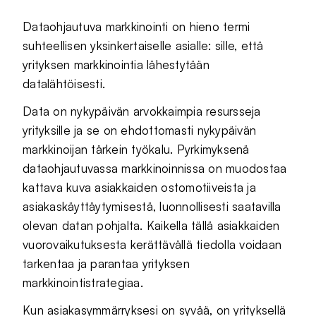
Dataohjautuva markkinointi on hieno termi
suhteellisen yksinkertaiselle asialle: sille, että
yrityksen markkinointia lähestytään
datalähtöisesti.
Data on nykypäivän arvokkaimpia resursseja
yrityksille ja se on ehdottomasti nykypäivän
markkinoijan tärkein työkalu. Pyrkimyksenä
dataohjautuvassa markkinoinnissa on muodostaa
kattava kuva asiakkaiden ostomotiiveista ja
asiakaskäyttäytymisestä, luonnollisesti saatavilla
olevan datan pohjalta. Kaikella tällä asiakkaiden
vuorovaikutuksesta kerättävällä tiedolla voidaan
tarkentaa ja parantaa yrityksen
markkinointistrategiaa.
Kun asiakasymmärryksesi on syvää, on yrityksellä