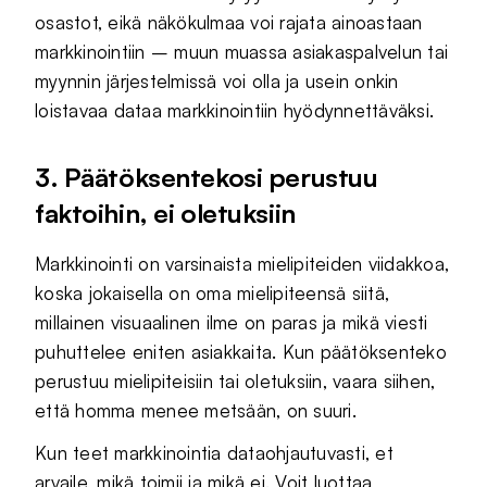
osastot, eikä näkökulmaa voi rajata ainoastaan
markkinointiin – muun muassa asiakaspalvelun tai
myynnin järjestelmissä voi olla ja usein onkin
loistavaa dataa markkinointiin hyödynnettäväksi.
3. Päätöksentekosi perustuu
faktoihin, ei oletuksiin
Markkinointi on varsinaista mielipiteiden viidakkoa,
koska jokaisella on oma mielipiteensä siitä,
millainen visuaalinen ilme on paras ja mikä viesti
puhuttelee eniten asiakkaita. Kun päätöksenteko
perustuu mielipiteisiin tai oletuksiin, vaara siihen,
että homma menee metsään, on suuri.
Kun teet markkinointia dataohjautuvasti, et
arvaile, mikä toimii ja mikä ei. Voit luottaa