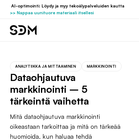
Hyppää
AI-optimointi: Löydy ja myy tekoälypalveluiden kautta
sisältöön
>> Nappaa uunituore materiaali itsellesi
ANALYTIIKKA JA MITTAAMINEN
MARKKINOINTI
Dataohjautuva
markkinointi – 5
tärkeintä vaihetta
Mitä dataohjautuva markkinointi
oikeastaan tarkoittaa ja mitä on tärkeää
huomioida, kun haluaa tehdä