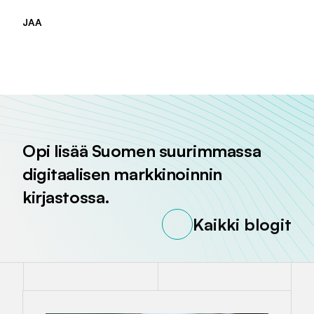
JAA
Jaa sivu palvelussa
Jaa sivu palvelussa
Jaa sivu palvelussa
Opi lisää Suomen suurimmassa
digitaalisen markkinoinnin
kirjastossa.
Kaikki blogit