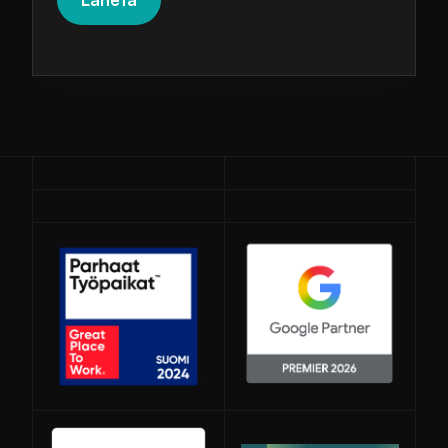
Avautuu uuteen ikkunaan