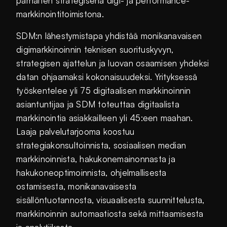
parhaiten strategisena digi- ja performance-
markkinointitoimistona.
SDM:n lähestymistapa yhdistää monikanavaisen
digimarkkinoinnin teknisen suorituskyvyn,
strategisen ajattelun ja luovan osaamisen yhdeksi
datan ohjaamaksi kokonaisuudeksi. Yrityksessä
työskentelee yli 75 digitaalisen markkinoinnin
asiantuntijaa ja SDM toteuttaa digitaalista
markkinointia asiakkailleen yli 45:een maahan.
Laaja palvelutarjooma koostuu
strategiakonsultoinnista, sosiaalisen median
markkinoinnista, hakukonemainonnasta ja
hakukoneoptimoinnista, ohjelmallisesta
ostamisesta, monikanavaisesta
sisällöntuotannosta, visuaalisesta suunnittelusta,
markkinoinnin automaatiosta sekä mittaamisesta