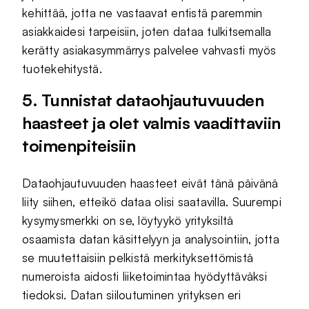
kehittää, jotta ne vastaavat entistä paremmin
asiakkaidesi tarpeisiin, joten dataa tulkitsemalla
kerätty asiakasymmärrys palvelee vahvasti myös
tuotekehitystä.
5. Tunnistat dataohjautuvuuden
haasteet ja olet valmis vaadittaviin
toimenpiteisiin
Dataohjautuvuuden haasteet eivät tänä päivänä
liity siihen, etteikö dataa olisi saatavilla. Suurempi
kysymysmerkki on se, löytyykö yrityksiltä
osaamista datan käsittelyyn ja analysointiin, jotta
se muutettaisiin pelkistä merkityksettömistä
numeroista aidosti liiketoimintaa hyödyttäväksi
tiedoksi. Datan siiloutuminen yrityksen eri