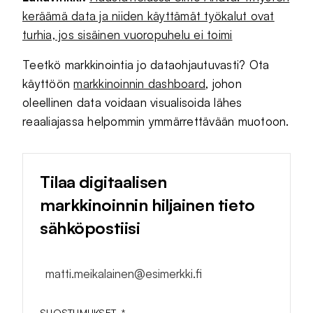
keräämä data ja niiden käyttämät työkalut ovat
turhia, jos sisäinen vuoropuhelu ei toimi
Teetkö markkinointia jo dataohjautuvasti? Ota
käyttöön
markkinoinnin dashboard
, johon
oleellinen data voidaan visualisoida lähes
reaaliajassa helpommin ymmärrettävään muotoon.
Tilaa digitaalisen
markkinoinnin hiljainen tieto
sähköpostiisi
matti.meikalainen@esimerkki.fi
SUOSTUMUKSET
*