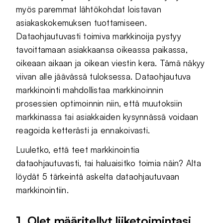
myös paremmat lähtökohdat loistavan
asiakaskokemuksen tuottamiseen.
Dataohjautuvasti toimiva markkinoija pystyy
tavoittamaan asiakkaansa oikeassa paikassa,
oikeaan aikaan ja oikean viestin kera. Tämä näkyy
viivan alle jäävässä tuloksessa. Dataohjautuva
markkinointi mahdollistaa markkinoinnin
prosessien optimoinnin niin, että muutoksiin
markkinassa tai asiakkaiden kysynnässä voidaan
reagoida ketterästi ja ennakoivasti.
Luuletko, että teet markkinointia
dataohjautuvasti, tai haluaisitko toimia näin? Alta
löydät 5 tärkeintä askelta dataohjautuvaan
markkinointiin.
1. Olet määritellyt liiketoimintasi