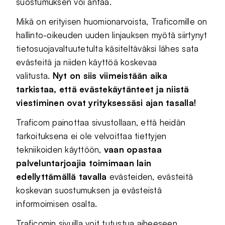
suostumuksen voi antaa.
Mikä on erityisen huomionarvoista, Traficomille on
hallinto-oikeuden uuden linjauksen myötä siirtynyt
tietosuojavaltuutetulta käsiteltäväksi lähes sata
evästeitä ja niiden käyttöä koskevaa
valitusta.
Nyt on siis viimeistään aika
tarkistaa, että evästekäytänteet ja niistä
viestiminen ovat yrityksessäsi ajan tasalla!
Traficom painottaa sivustollaan, että heidän
tarkoituksena ei ole velvoittaa tiettyjen
tekniikoiden käyttöön,
vaan opastaa
palveluntarjoajia toimimaan lain
edellyttämällä tavalla
evästeiden, evästeitä
koskevan suostumuksen ja evästeistä
informoimisen osalta.
Traficomin sivuilla voit tutustua aiheeseen