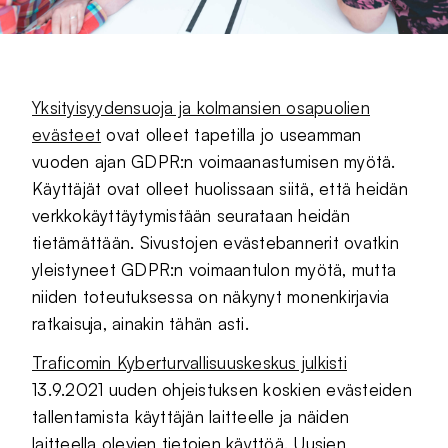
Yksityisyydensuoja ja kolmansien osapuolien
evästeet
ovat olleet tapetilla jo useamman
vuoden ajan GDPR:n voimaanastumisen myötä.
Käyttäjät ovat olleet huolissaan siitä, että heidän
verkkokäyttäytymistään seurataan heidän
tietämättään. Sivustojen evästebannerit ovatkin
yleistyneet GDPR:n voimaantulon myötä, mutta
niiden toteutuksessa on näkynyt monenkirjavia
ratkaisuja, ainakin tähän asti.
Traficomin Kyberturvallisuuskeskus julkisti
13.9.2021 uuden ohjeistuksen koskien evästeiden
tallentamista käyttäjän laitteelle ja näiden
laitteella olevien tietojen käyttöä. Uusien