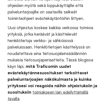
ohjeiden myötä sekä loppukäyttäjille että
palveluntarjoajille on saatavilla selkeät
toimintaohjeet evästekäytäntöihin liittyen.
Uusi ohjeistus koskee kaikkia verkossa toimivia
yrityksiä, jotka keräävät ja käsittelevät
henkilötietoja verkko- ja sähköisissä
palveluissaan. Henkilötietojen käsittelyssä on
noudatettava aina tietosuojalainsäädännön
mukaisia tietosuojaperiaatteita. Tässä blogissa
käyn läpi,
mitä Traficomin uudet
evästekäytännesuositukset tarkoittavat
palveluntarjoajien näkökulmasta ja kuinka
yrityksesi voi reagoida näihin ohjeistuksiin ja
suosituksiin
toimiakseen lain edellyttämällä
tavalla
.