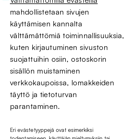
Välttämättömillä evästeillä
mahdollistetaan sivujen
käyttämisen kannalta
välttämättömiä toiminnallisuuksia,
kuten kirjautuminen sivuston
suojattuihin osiin, ostoskorin
sisällön muistaminen
verkkokaupoissa, lomakkeiden
täyttö ja tietoturvan
parantaminen.
Eri evästetyyppejä ovat esimerkiksi
todentamiseen, käyttäjän mieltymyksiin tai