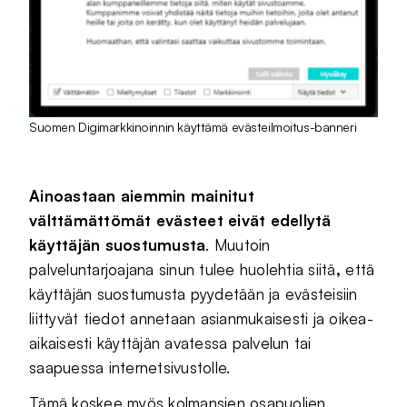
Suomen Digimarkkinoinnin käyttämä evästeilmoitus-banneri
Ainoastaan aiemmin mainitut
välttämättömät evästeet eivät edellytä
käyttäjän suostumusta
. Muutoin
palveluntarjoajana sinun tulee huolehtia siitä
,
että
käyttäjän suostumusta pyydetään ja evästeisiin
liittyvät tiedot annetaan asianmukaisesti ja oikea-
aikaisesti käyttäjän avatessa palvelun tai
saapuessa internetsivustolle.
Tämä koskee myös kolmansien osapuolien