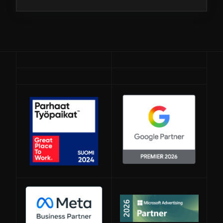
Avautuu uuteen ikkunaan