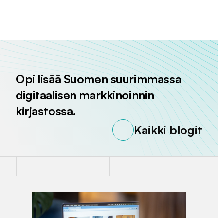
Jaa sivu palvelussa
Jaa sivu palvelussa
Jaa sivu palvelussa
Opi lisää Suomen suurimmassa
digitaalisen markkinoinnin
kirjastossa.
Kaikki blogit