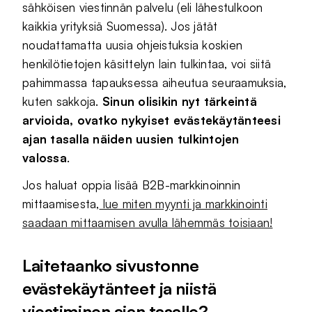
sähköisen viestinnän palvelu (eli lähestulkoon
kaikkia yrityksiä Suomessa). Jos jätät
noudattamatta uusia ohjeistuksia koskien
henkilötietojen käsittelyn lain tulkintaa, voi siitä
pahimmassa tapauksessa aiheutua seuraamuksia,
kuten sakkoja.
Sinun olisikin nyt tärkeintä
arvioida, ovatko nykyiset evästekäytänteesi
ajan tasalla näiden uusien tulkintojen
valossa
.
Jos haluat oppia lisää B2B-markkinoinnin
mittaamisesta,
lue miten myynti ja markkinointi
saadaan mittaamisen avulla lähemmäs toisiaan!
Laitetaanko sivustonne
evästekäytänteet ja niistä
viestiminen ajan tasalle?