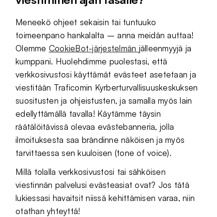
Meneekö ohjeet sekaisin tai tuntuuko
toimeenpano hankalalta – anna meidän auttaa!
Olemme
CookieBot-järjestelmän
jälleenmyyjä ja
kumppani. Huolehdimme puolestasi, että
verkkosivustosi käyttämät evästeet asetetaan ja
viestitään Traficomin Kyrberturvallisuuskeskuksen
suositusten ja ohjeistusten, ja samalla myös lain
edellyttämällä tavalla! Käytämme täysin
räätälöitävissä olevaa evästebanneria, jolla
ilmoituksesta saa brändinne näköisen ja myös
tarvittaessa sen kuuloisen (tone of voice).
Millä tolalla verkkosivustosi tai sähköisen
viestinnän palvelusi evästeasiat ovat? Jos tätä
lukiessasi havaitsit niissä kehittämisen varaa, niin
otathan yhteyttä!