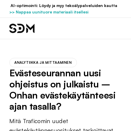
Hyppää
AI-optimointi: Löydy ja myy tekoälypalveluiden kautta
sisältöön
>> Nappaa uunituore materiaali itsellesi
ANALYTIIKKA JA MITTAAMINEN
Evästeseurannan uusi
ohjeistus on julkaistu –
Onhan evästekäytänteesi
ajan tasalla?
Mitä Traficomin uudet
evästekäytännesuositukset tarkoittavat