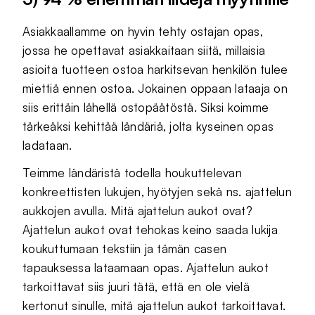
Asiakkaallamme on hyvin tehty ostajan opas,
jossa he opettavat asiakkaitaan siitä, millaisia
asioita tuotteen ostoa harkitsevan henkilön tulee
miettiä ennen ostoa. Jokainen oppaan lataaja on
siis erittäin lähellä ostopäätöstä. Siksi koimme
tärkeäksi kehittää ländäriä, jolta kyseinen opas
ladataan.
Teimme ländäristä todella houkuttelevan
konkreettisten lukujen, hyötyjen sekä ns. ajattelun
aukkojen avulla. Mitä ajattelun aukot ovat?
Ajattelun aukot ovat tehokas keino saada lukija
koukuttumaan tekstiin ja tämän casen
tapauksessa lataamaan opas. Ajattelun aukot
tarkoittavat siis juuri tätä, että en ole vielä
kertonut sinulle, mitä ajattelun aukot tarkoittavat.