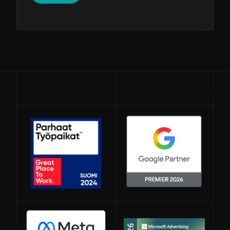
Avautuu uuteen ikkunaan