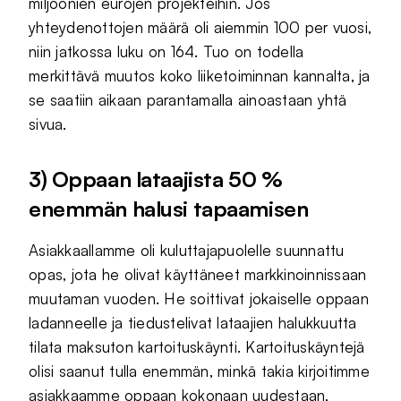
miljoonien eurojen projekteihin. Jos
yhteydenottojen määrä oli aiemmin 100 per vuosi,
niin jatkossa luku on 164. Tuo on todella
merkittävä muutos koko liiketoiminnan kannalta, ja
se saatiin aikaan parantamalla ainoastaan yhtä
sivua.
3) Oppaan lataajista 50 %
enemmän halusi tapaamisen
Asiakkaallamme oli kuluttajapuolelle suunnattu
opas, jota he olivat käyttäneet markkinoinnissaan
muutaman vuoden. He soittivat jokaiselle oppaan
ladanneelle ja tiedustelivat lataajien halukkuutta
tilata maksuton kartoituskäynti. Kartoituskäyntejä
olisi saanut tulla enemmän, minkä takia kirjoitimme
asiakkaamme oppaan kokonaan uudestaan,