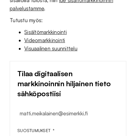
sisällöillä tulosta, niin
lue sisältömarkkinoinnin
palvelustamme
.
Tutustu myös:
Sisältömarkkinointi
Videomarkkinointi
Visuaalinen suunnittelu
Tilaa digitaalisen
markkinoinnin hiljainen tieto
sähköpostiisi
matti.meikalainen@esimerkki.fi
SUOSTUMUKSET
*