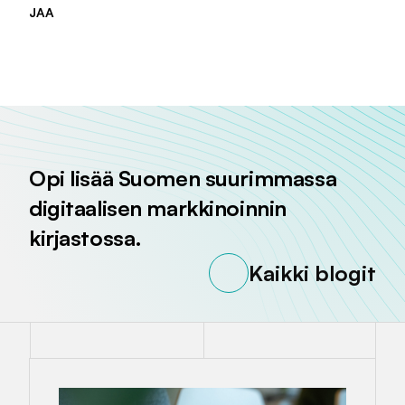
JAA
Jaa sivu palvelussa
Jaa sivu palvelussa
Jaa sivu palvelussa
Opi lisää Suomen suurimmassa
digitaalisen markkinoinnin
kirjastossa.
Kaikki blogit