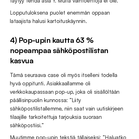
täytyy tehdä asia Y. Muita vaihtoehtoja ei ole.”
Lopputuloksena puolet enemmän oppaan
lataajista halusi kartoituskäynnin.
4) Pop-upin kautta 63 %
nopeampaa sähköpostilistan
kasvua
Tämä seuraava case oli myös itselleni todella
hyvä oppitunti. Asiakkaallamme oli
verkkokaupassaan pop-up, joka oli sisällöltään
päällisinpuolin kunnossa: ”Liity
sähköpostilistallemme, niin saat vain uutiskirjeen
tilaajille tarkoitettuja tarjouksia suoraan
sähköpostiisi.”
Muutimme pop-upin tekstiä tällaiseksi: ”Haluatko