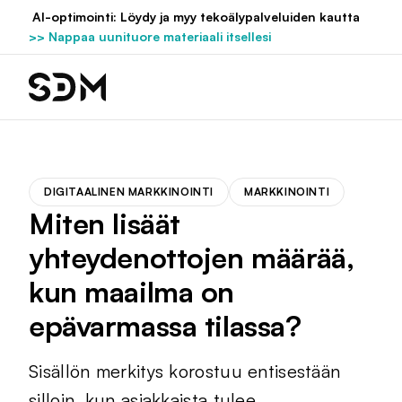
Hyppää
AI-optimointi: Löydy ja myy tekoälypalveluiden kautta
sisältöön
>> Nappaa uunituore materiaali itsellesi
DIGITAALINEN MARKKINOINTI
MARKKINOINTI
Miten lisäät
yhteydenottojen määrää,
kun maailma on
epävarmassa tilassa?
Sisällön merkitys korostuu entisestään
silloin, kun asiakkaista tulee