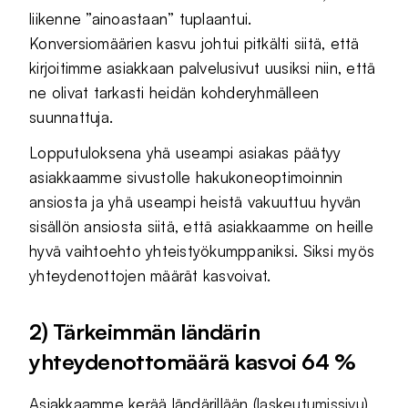
liikenne ”ainoastaan” tuplaantui.
Konversiomäärien kasvu johtui pitkälti siitä, että
kirjoitimme asiakkaan palvelusivut uusiksi niin, että
ne olivat tarkasti heidän kohderyhmälleen
suunnattuja.
Lopputuloksena yhä useampi asiakas päätyy
asiakkaamme sivustolle hakukoneoptimoinnin
ansiosta ja yhä useampi heistä vakuuttuu hyvän
sisällön ansiosta siitä, että asiakkaamme on heille
hyvä vaihtoehto yhteistyökumppaniksi. Siksi myös
yhteydenottojen määrät kasvoivat.
2) Tärkeimmän ländärin
yhteydenottomäärä kasvoi 64 %
Asiakkaamme kerää ländärillään (
laskeutumissivu
)