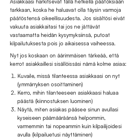
Asiakkaasi harkitsevat tällä hetkellä päätöksiään
tarkkaan, koska he haluavat olla täysin varmoja
päätöstensä oikeellisuudesta. Jos sisältösi eivät
vakuuta asiakkaitasi tai jos ne jättävät
vastaamatta heidän kysymyksiinsä, putoat
kilpailutuksesta pois jo aikaisessa vaiheessa.
Nyt jos koskaan on äärimmäisen tärkeää, että
kerrot asiakkaillesi sisällöissäsi nämä kolme asiaa:
Kuvaile, missä tilanteessa asiakkaasi on nyt
(ymmärryksen osoittaminen)
Kerro, mihin tilanteeseen asiakkaasi haluaa
päästä (kiinnostuksen luominen)
Näytä, miten asiakas pääsee sinun avullasi
kyseiseen päämääräänsä helpommin,
varmemmin tai nopeammin kuin kilpailijoidesi
avulla (kilpailuetusi näyttäminen)