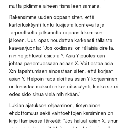
mutta pidimme aiheen tismalleen samana.
Rakensimme uuden oppaan siten, että
kartoituskäynti tuntui lukijasta luontevalta ja
tarpeelliselta jatkumolta oppaan lukemisen
jälkeen. Uusi opas noudattaa karkeasti tällaista
kaavaa/juonta: ”Jos kodissasi on tällaisia oireita,
niin ne johtuvat asiasta Y. Asia Y puolestaan
johtaa pahentuessaan asiaan X. Voit estää asia
X:n tapahtumisen ainoastaan siten, että korjaat
asian Y. Helpoin tapa aloittaa asian Y korjaaminen,
on lunastaa maksuton kartoituskäynti, koska se ei
edes sido sinua vielä mihinkään.”
Lukijan ajatuksen ohjaaminen, tietynlainen
ehdottomuus sekä vaihtoehtojen karsiminen on
kirjoittamisessa tärkeää: ”Jos haluat asian X, sinun