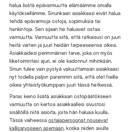
halua lisätä epävarmuutta elämäämme omalla
käytöksellämme. Sinunkaan asiakkaasi eivät halua
tehdä epävarmoja ostoja, sopimuksia tai
hankintoja. Sen sijaan he haluavat ostaa
varmuutta. Varmuutta siitä, että ratkaisusi on juuri
heitä varten ja juuri heidän tarpeeseensa oikea.
Asiakkaidesi perimmäinen tarve, joka on myös
liiketoimintasi ajuri, ei ole kadonnut mihinkään.
Sinun tulee vain pystyä vakuuttamaan asiakkaasi
nyt todella paljon paremmin siitä, että olet heille
oikea yhteistyökumppani juuri tässä hetkessä.
Paras keino lisätä asiakkaan ostopäätökseen
varmuutta on kertoa asiakkaallesi sivustosi
sisällöillä niitä asioita, joita hän haluaa kuulla.
Tässä vaiheessa
ostajapersoonat nousevat
kallisarvoiseen asemaan
, koska niiden avulla