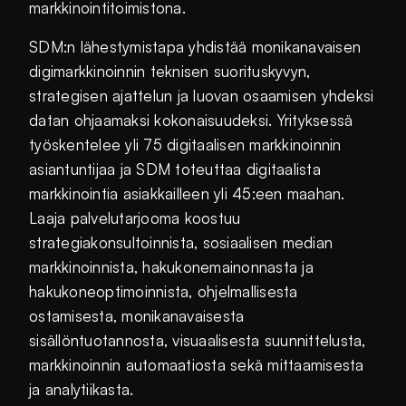
markkinointitoimistona.
SDM:n lähestymistapa yhdistää monikanavaisen
digimarkkinoinnin teknisen suorituskyvyn,
strategisen ajattelun ja luovan osaamisen yhdeksi
datan ohjaamaksi kokonaisuudeksi. Yrityksessä
työskentelee yli 75 digitaalisen markkinoinnin
asiantuntijaa ja SDM toteuttaa digitaalista
markkinointia asiakkailleen yli 45:een maahan.
Laaja palvelutarjooma koostuu
strategiakonsultoinnista, sosiaalisen median
markkinoinnista, hakukonemainonnasta ja
hakukoneoptimoinnista, ohjelmallisesta
ostamisesta, monikanavaisesta
sisällöntuotannosta, visuaalisesta suunnittelusta,
markkinoinnin automaatiosta sekä mittaamisesta
ja analytiikasta.