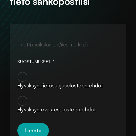
tieto sähköpostiisi
matti.meikalainen@esimerkki.fi
SUOSTUMUKSET
*
Hyväksyn tietosuojaselosteen ehdot
SUOSTUMUKSET
*
Hyväksyn evästeselosteen ehdot