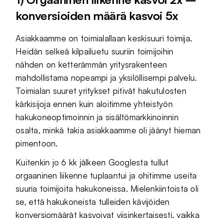
konversioiden määrä kasvoi 5x
Asiakkaamme on toimialallaan keskisuuri toimija.
Heidän selkeä kilpailuetu suuriin toimijoihin
nähden on ketterämmän yritysrakenteen
mahdollistama nopeampi ja yksilöllisempi palvelu.
Toimialan suuret yritykset pitivät hakutulosten
kärkisijoja ennen kuin aloitimme yhteistyön
hakukoneoptimoinnin ja sisältömarkkinoinnin
osalta, minkä takia asiakkaamme oli jäänyt hieman
pimentoon.
Kuitenkin jo 6 kk jälkeen Googlesta tullut
orgaaninen liikenne tuplaantui ja ohitimme useita
suuria toimijoita hakukoneissa. Mielenkiintoista oli
se, että hakukoneista tulleiden kävijöiden
konversiomäärät kasvoivat viisinkertaisesti, vaikka