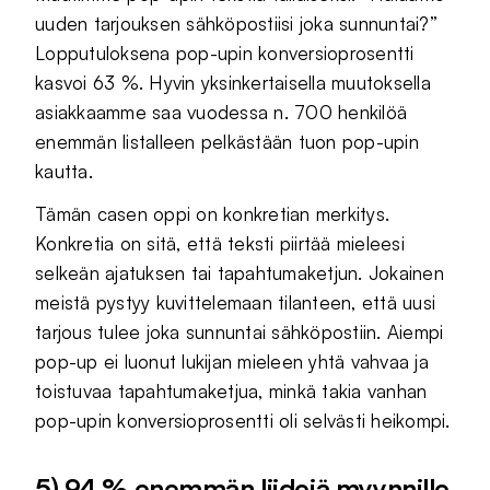
uuden tarjouksen sähköpostiisi joka sunnuntai?”
Lopputuloksena pop-upin konversioprosentti
kasvoi 63 %. Hyvin yksinkertaisella muutoksella
asiakkaamme saa vuodessa n. 700 henkilöä
enemmän listalleen pelkästään tuon pop-upin
kautta.
Tämän casen oppi on konkretian merkitys.
Konkretia on sitä, että teksti piirtää mieleesi
selkeän ajatuksen tai tapahtumaketjun. Jokainen
meistä pystyy kuvittelemaan tilanteen, että uusi
tarjous tulee joka sunnuntai sähköpostiin. Aiempi
pop-up ei luonut lukijan mieleen yhtä vahvaa ja
toistuvaa tapahtumaketjua, minkä takia vanhan
pop-upin konversioprosentti oli selvästi heikompi.
5) 94 % enemmän liidejä myynnille