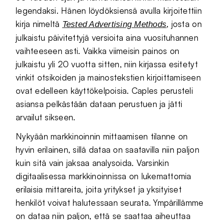
legendaksi. Hänen löydöksiensä avulla kirjoitettiin
kirja nimeltä
, josta on
Tested Advertising Methods
julkaistu päivitettyjä versioita aina vuosituhannen
vaihteeseen asti. Vaikka viimeisin painos on
julkaistu yli 20 vuotta sitten, niin kirjassa esitetyt
vinkit otsikoiden ja mainostekstien kirjoittamiseen
ovat edelleen käyttökelpoisia. Caples perusteli
asiansa pelkästään dataan perustuen ja jätti
arvailut sikseen.
Nykyään markkinoinnin mittaamisen tilanne on
hyvin erilainen, sillä dataa on saatavilla niin paljon
kuin sitä vain jaksaa analysoida. Varsinkin
digitaalisessa markkinoinnissa on lukemattomia
erilaisia mittareita, joita yritykset ja yksityiset
henkilöt voivat halutessaan seurata. Ympärillämme
on dataa niin paljon, että se saattaa aiheuttaa