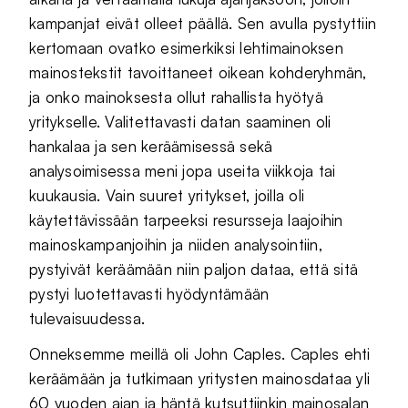
kampanjat eivät olleet päällä. Sen avulla pystyttiin
kertomaan ovatko esimerkiksi lehtimainoksen
mainostekstit tavoittaneet oikean kohderyhmän,
ja onko mainoksesta ollut rahallista hyötyä
yritykselle. Valitettavasti datan saaminen oli
hankalaa ja sen keräämisessä sekä
analysoimisessa meni jopa useita viikkoja tai
kuukausia. Vain suuret yritykset, joilla oli
käytettävissään tarpeeksi resursseja laajoihin
mainoskampanjoihin ja niiden analysointiin,
pystyivät keräämään niin paljon dataa, että sitä
pystyi luotettavasti hyödyntämään
tulevaisuudessa.
Onneksemme meillä oli John Caples. Caples ehti
keräämään ja tutkimaan yritysten mainosdataa yli
60 vuoden ajan ja häntä kutsuttiinkin mainosalan