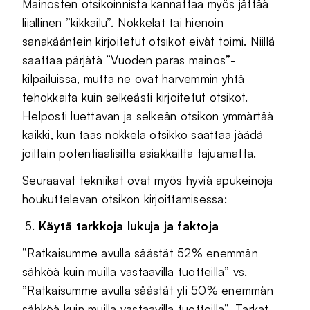
Mainosten otsikoinnista kannattaa myös jättää
liiallinen ”kikkailu”. Nokkelat tai hienoin
sanakääntein kirjoitetut otsikot eivät toimi. Niillä
saattaa pärjätä ”Vuoden paras mainos”-
kilpailuissa, mutta ne ovat harvemmin yhtä
tehokkaita kuin selkeästi kirjoitetut otsikot.
Helposti luettavan ja selkeän otsikon ymmärtää
kaikki, kun taas nokkela otsikko saattaa jäädä
joiltain potentiaalisilta asiakkailta tajuamatta.
Seuraavat tekniikat ovat myös hyviä apukeinoja
houkuttelevan otsikon kirjoittamisessa:
Käytä tarkkoja lukuja ja faktoja
”Ratkaisumme avulla säästät 52% enemmän
sähköä kuin muilla vastaavilla tuotteilla” vs.
”Ratkaisumme avulla säästät yli 50% enemmän
sähköä kuin muilla vastaavilla tuotteilla”. Tarkat