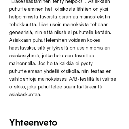
”Eläkesäästäminen tehty helpoksi”. Asiakkaan
puhutteleminen heti otsikosta lähtien on yksi
helpoimmista tavoista parantaa mainostekstin
tehokkuutta. Liian usein mainoksista tehdään
geneerisiä, niin että niissä ei puhutella ketään.
Asiakkaan puhutteleminen voidaan kokea
haastavaksi, sillä yrityksellä on usein monia eri
asiakasryhmiä, jotka halutaan tavoittaa
mainonnalla. Jos heitä kaikkia ei pysty
puhuttelemaan yhdellä otsikolla, niin testaa eri
vaihtoehtoja mainoksissasi A/B-testillä tai valitse
otsikko, joka puhuttelee suurinta/tärkeintä
asiakaskuntaa.
Yhteenveto