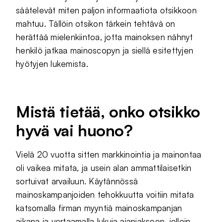
säätelevät miten paljon informaatiota otsikkoon
mahtuu. Tällöin otsikon tärkein tehtävä on
herättää mielenkiintoa, jotta mainoksen nähnyt
henkilö jatkaa mainoscopyn ja siellä esitettyjen
hyötyjen lukemista.
Mistä tietää, onko otsikko
hyvä vai huono?
Vielä 20 vuotta sitten markkinointia ja mainontaa
oli vaikea mitata, ja usein alan ammattilaisetkin
sortuivat arvailuun. Käytännössä
mainoskampanjoiden tehokkuutta voitiin mitata
katsomalla firman myyntiä mainoskampanjan
aikana ja vertaamalla lukuja ajanjaksoon, jolloin