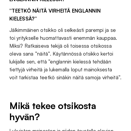
”TEETKÖ NÄITÄ VIRHEITÄ ENGLANNIN
KIELESSÄ?”
Jälkimmäinen otsikko oli selkeästi parempi ja se
toi yritykselle huomattavasti enemmän kauppaa.
Miksi? Ratkaiseva tekijä oli toisessa otsikossa
oleva sana ”näitä”. Käytännössä otsikko kertoi
lukijalle sen, että ”englannin kielessä tehdään
tiettyjä virheitä ja lukemalla loput mainoksesta
voit tarkistaa teetkö sinäkin näitä samoja virheitä”.
Mikä tekee otsikosta
hyvän?
Lukuisten mainosten ja niiden taustalla olevien