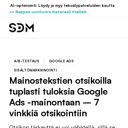
Hyppää
AI-optimointi: Löydy ja myy tekoälypalveluiden kautta
sisältöön
>> Nappaa uunituore materiaali itsellesi
A/B-TESTAUS
GOOGLE ADS
SISÄLTÖMARKKINOINTI
Mainostekstien otsikoilla
tuplasti tuloksia Google
Ads -mainontaan – 7
vinkkiä otsikointiin
Otsikon tärkeyttä ei voi vähätellä, sillä se