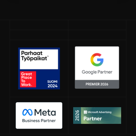
Avautuu uuteen ikkunaan