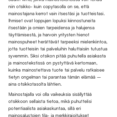
niin otsikko- kuin copytasolla on se, että
mainostajana kerrot vain itsestäsi ja tuotteistasi.
Ihmiset ovat loppujen lopuksi kiinnostuneita
itsestään ja omien tarpeidensa ja halujensa
täyttämisestä, ja harvoin yritysten hienot
mainospuheet herättävät tarpeeksi mielenkiintoa,
jotta tuotteisiin tai palveluihin haluttaisiin tutustua
syvemmin. Siksi otsikon pitää puhutella asiakasta
ja mainostekstissä on pystyttävä kertomaan,
kuinka mainostettava tuote tai palvelu ratkaisee
tietyn ongelman tai parantaa tämän elämää –
aina otsikkotasolta lähtien.
Mainostajalla voi olla vaikeuksia sisällyttää
otsikkoon sellaista tietoa, mikä puhuttelisi
potentiaalista asiakaskuntaa, sillä eri
mainosalustojen tila- ja merkkirajoitukset