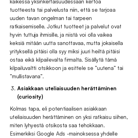
kaikessa yksinkertaisuudessaan kertoa
tuotteesta tai palvelusta niin, että se tarjoaa
uuden tavan ongelman tai tarpeen
ratkaisemiselle. Jotkut tuotteet ja palvelut ovat
hyvin tuttuja ihmisille, ja niistä voi olla vaikea
keksiä mitään uutta sanottavaa, mutta jokaisella
yrityksellä pitäisi olla syy miksi juuri heiltä pitäisi
ostaa eikä kilpailevalta firmalta. Sisällytä tämä
kilpailuvaltti otsikkoon ja esittele se ”uutena” tai
”mullistavana”.
Asiakkaan uteliaisuuden herättäminen
(curiosity)
Kolmas tapa, eli potentiaalisen asiakkaan
uteliaisuuden herättäminen on yksi ratkaisu siihen,
miten lyhyestä otsikosta saa tehokkaan.
Esimerkiksi Google Ads -mainoksessa yhdelle