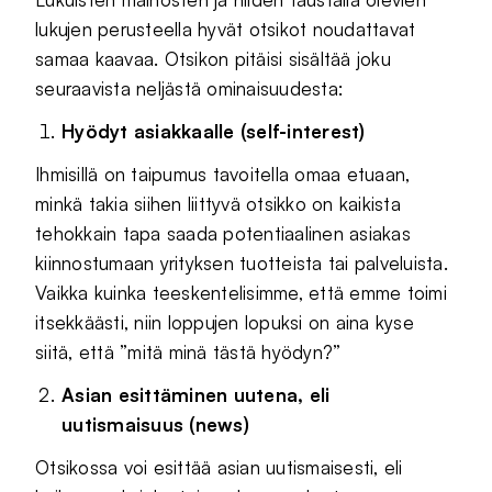
lukujen perusteella hyvät otsikot noudattavat
samaa kaavaa. Otsikon pitäisi sisältää joku
seuraavista neljästä ominaisuudesta:
Hyödyt asiakkaalle (self-interest)
Ihmisillä on taipumus tavoitella omaa etuaan,
minkä takia siihen liittyvä otsikko on kaikista
tehokkain tapa saada potentiaalinen asiakas
kiinnostumaan yrityksen tuotteista tai palveluista.
Vaikka kuinka teeskentelisimme, että emme toimi
itsekkäästi, niin loppujen lopuksi on aina kyse
siitä, että ”mitä minä tästä hyödyn?”
Asian esittäminen uutena, eli
uutismaisuus (news)
Otsikossa voi esittää asian uutismaisesti, eli