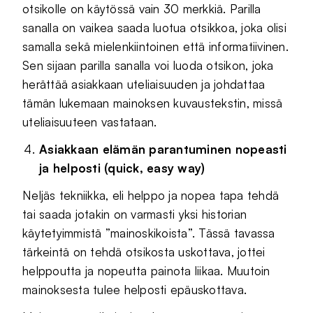
otsikolle on käytössä vain 30 merkkiä. Parilla
sanalla on vaikea saada luotua otsikkoa, joka olisi
samalla sekä mielenkiintoinen että informatiivinen.
Sen sijaan parilla sanalla voi luoda otsikon, joka
herättää asiakkaan uteliaisuuden ja johdattaa
tämän lukemaan mainoksen kuvaustekstin, missä
uteliaisuuteen vastataan.
Asiakkaan elämän parantuminen nopeasti
ja helposti (quick, easy way)
Neljäs tekniikka, eli helppo ja nopea tapa tehdä
tai saada jotakin on varmasti yksi historian
käytetyimmistä ”mainoskikoista”. Tässä tavassa
tärkeintä on tehdä otsikosta uskottava, jottei
helppoutta ja nopeutta painota liikaa. Muutoin
mainoksesta tulee helposti epäuskottava.