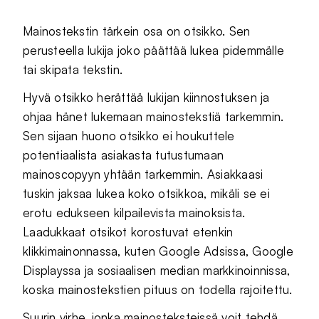
Mainostekstin tärkein osa on otsikko. Sen
perusteella lukija joko päättää lukea pidemmälle
tai skipata tekstin.
Hyvä otsikko herättää lukijan kiinnostuksen ja
ohjaa hänet lukemaan mainostekstiä tarkemmin.
Sen sijaan huono otsikko ei houkuttele
potentiaalista asiakasta tutustumaan
mainoscopyyn yhtään tarkemmin. Asiakkaasi
tuskin jaksaa lukea koko otsikkoa, mikäli se ei
erotu edukseen kilpailevista mainoksista.
Laadukkaat otsikot korostuvat etenkin
klikkimainonnassa, kuten Google Adsissa, Google
Displayssa ja sosiaalisen median markkinoinnissa,
koska mainostekstien pituus on todella rajoitettu.
Suurin virhe, jonka mainosteksteissä voit tehdä