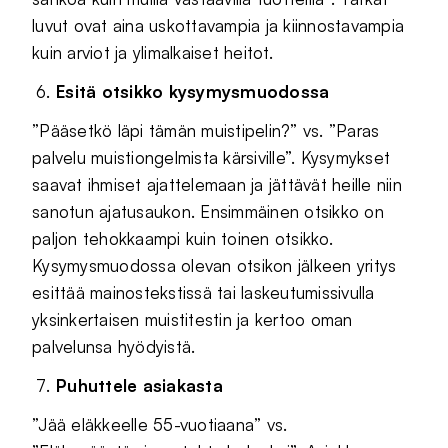
luvut ovat aina uskottavampia ja kiinnostavampia
kuin arviot ja ylimalkaiset heitot.
Esitä otsikko kysymysmuodossa
”Pääsetkö läpi tämän muistipelin?” vs. ”Paras
palvelu muistiongelmista kärsiville”. Kysymykset
saavat ihmiset ajattelemaan ja jättävät heille niin
sanotun ajatusaukon. Ensimmäinen otsikko on
paljon tehokkaampi kuin toinen otsikko.
Kysymysmuodossa olevan otsikon jälkeen yritys
esittää mainostekstissä tai laskeutumissivulla
yksinkertaisen muistitestin ja kertoo oman
palvelunsa hyödyistä.
Puhuttele asiakasta
”Jää eläkkeelle 55-vuotiaana” vs.