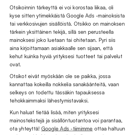
Otsikoinnin tärkeyttä ei voi korostaa liikaa, oli
kyse sitten ytimekkäistä Google Ads -mainoksista
tai verkkosivujen sisällöistä. Otsikko on mainoksen
tärkein yksittäinen tekijä, sillä sen perusteella
mainoksesi joko luetaan tai ohitetaan. Pyri siis
aina kirjoittamaan asiakkaalle sen sijaan, että
kehut kuinka hyviä yrityksesi tuotteet tai palvelut
ovat.
Otsikot eivät myöskään ole se paikka, jossa
kannattaa kokeilla nokkelia sanakäänteitä, vaan
selkeys on todettu tässäkin tapauksessa
tehokkaimmaksi lähestymistavaksi.
Kun haluat tietää lisää, miten yrityksesi
mainostekstejä ja sisällöntuotantoa voi parantaa,
ota yhteyttä!
Google Ads -tiimimme
ottaa haltuun