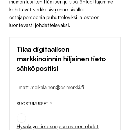
mainontasi kehittämisen ja
sisällöntuottajamme
kehittävät verkkosivujenne sisällöt
ostajapersoonia puhutteleviksi ja ostoon
luontevasti johdattelevaksi.
Tilaa digitaalisen
markkinoinnin hiljainen tieto
sähköpostiisi
matti.meikalainen@esimerkki.fi
SUOSTUMUKSET
*
Hyväksyn tietosuojaselosteen ehdot