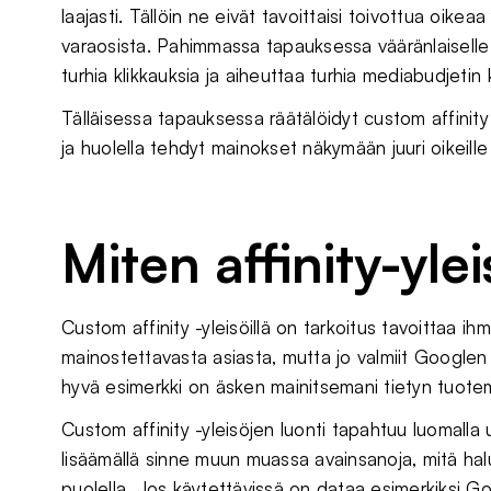
laajasti. Tällöin ne eivät tavoittaisi toivottua oikeaa 
varaosista. Pahimmassa tapauksessa vääränlaiselle y
turhia klikkauksia ja aiheuttaa turhia mediabudjetin k
Tälläisessa tapauksessa räätälöidyt custom affinity
ja huolella tehdyt mainokset näkymään juuri oikeille
Miten affinity-yle
Custom affinity -yleisöillä on tarkoitus tavoittaa ihm
mainostettavasta asiasta, mutta jo valmiit Googlen lu
hyvä esimerkki on äsken mainitsemani tietyn tuotem
Custom affinity -yleisöjen luonti tapahtuu luomalla 
lisäämällä sinne muun muassa avainsanoja, mitä hal
puolella. Jos käytettävissä on dataa esimerkiksi 