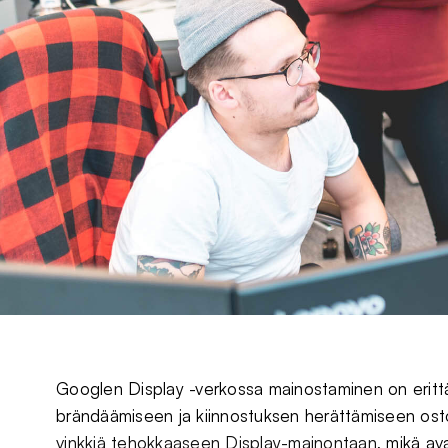
Googlen Display -verkossa mainostaminen on erittä
brändäämiseen ja kiinnostuksen herättämiseen osto
vinkkiä tehokkaaseen Display-mainontaan
, mikä av