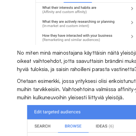
No miten minä mainostajana käyttäisin näitä yleisöjä
oikeat vaihtoehdot, jotta saavuttaisin brändini muka
hyviä tuloksia, ja saisin rahoilleni parasta vastinetta
Otetaan esimerkki, jossa yrityksesi olisi erikoistunu
muihin tarvikkeisiin. Vaihtoehtoina valmiissa affinity-
muihin kulkuneuvoihin yleisesti liittyviä yleisöjä.