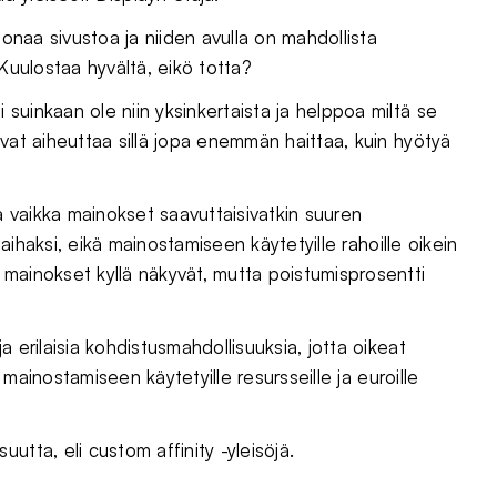
oonaa sivustoa ja niiden avulla on mahdollista
 Kuulostaa hyvältä, eikö totta?
suinkaan ole niin yksinkertaista ja helppoa miltä se
vat aiheuttaa sillä jopa enemmän haittaa, kuin hyötyä
tä vaikka mainokset saavuttaisivatkin suuren
laihaksi, eikä mainostamiseen käytetyille rahoille oikein
mainokset kyllä näkyvät, mutta poistumisprosentti
 erilaisia kohdistusmahdollisuuksia, jotta oikeat
e mainostamiseen käytetyille resursseille ja euroille
utta, eli custom affinity -yleisöjä.