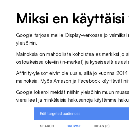
Miksi en käyttäisi
Google tarjoaa meille Display-verkossa jo valmiiksi m
yleisöihin.
Mainoksia on mahdollista kohdistaa esimerkiksi jo sivu
ostoaikeissa oleviin (in-market) ja kyseisestä asiasta 
Affinity-yleisöt eivät ole uusia, sillä jo vuonna 201
mainoksia. Myös Amazon ja Facebook käyttävät ni
Google lokeroi meidät näihin yleisöihin muun muassa
vierailleet ja minkälaisia hakusanoja käytämme hak