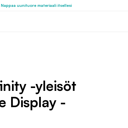
 Nappaa uunituore materiaali itsellesi
nity -yleisöt
e Display -