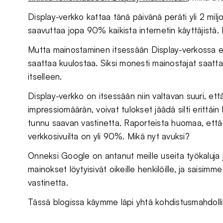
Display-verkko kattaa tänä päivänä peräti yli 2 milj
saavuttaa jopa 90% kaikista internetin käyttäjistä.
Mutta mainostaminen itsessään Display-verkossa ei 
saattaa kuulostaa. Siksi monesti mainostajat saatta
itselleen.
Display-verkko on itsessään niin valtavan suuri, et
impressiomäärän, voivat tulokset jäädä silti erittäin 
tunnu saavan vastinetta. Raporteista huomaa, että 
verkkosivuilta on yli 90%. Mikä nyt avuksi?
Onneksi Google on antanut meille useita työkaluja ja
mainokset löytyisivät oikeille henkilöille, ja saisimm
vastinetta.
Tässä blogissa käymme läpi yhtä kohdistusmahdollisu