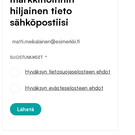
hiljainen tieto
sähköpostiisi
matti.meikalainen@esimerkki.fi
SUOSTUMUKSET
*
Hyväksyn tietosuojaselosteen ehdot
SUOSTUMUKSET
*
Hyväksyn evästeselosteen ehdot