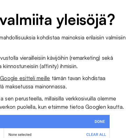
 valmiita yleisöjä?
ahdollisuuksia kohdistaa mainoksia erilaisiin valmiisiin
stolla vierailleisiin kävijöihin (remarketing) sekä
kiinnostuneisiin (affinity) ihmisiin.
4
Google esitteli meille
tämän tavan kohdistaa
itä maksetussa mainonnassa.
 sen perusteella, millaisilla verkkosivuilla olemme
uverkon puolella, kun etsimme tietoa Googlen kautta.