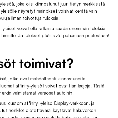
yleisöä, joka olisi kiinnostunut juuri tietyn merkkisistä
leisölle näytetyt mainokset voisivat kerätä vain
uluja ilman toivottuja tuloksia.
 -yleisöt voivat olla ratkaisu saada enemmän tuloksia
 ihmisille. Ja tulokset pääsisivät puhumaan puolestaan!
isöt toimivat?
isiä, jotka ovat mahdollisesti kiinnostuneita
omat affinity-yleisöt voivat ovat liian laajoja. Tästä
erkin valmistamat varaosat autoihin.
uusi custom affinity -yleisö Display-verkkoon, ja
utut henkilöt oletettavasti käyttävät hakuverkon
Google ads -mainonnan puolelta hakuverkosta, voi