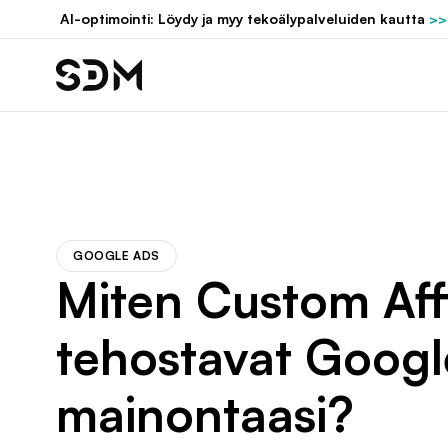
Hyppää
AI-optimointi: Löydy ja myy tekoälypalveluiden kautta
>>
sisältöön
GOOGLE ADS
Miten Custom Affi
tehostavat Googl
mainontaasi?