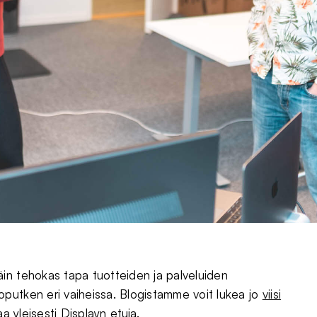
in tehokas tapa tuotteiden ja palveluiden
putken eri vaiheissa. Blogistamme voit lukea jo
viisi
aa yleisesti Displayn etuja.