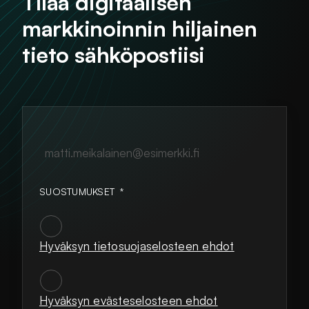
Tilaa digitaalisen
markkinoinnin hiljainen
tieto sähköpostiisi
matti.meikalainen@esimerkki.fi
SUOSTUMUKSET
*
Hyväksyn tietosuojaselosteen ehdot
SUOSTUMUKSET
*
Hyväksyn evästeselosteen ehdot