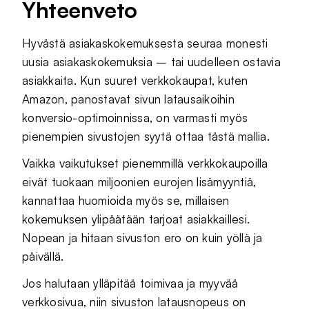
Yhteenveto
Hyvästä asiakaskokemuksesta seuraa monesti
uusia asiakaskokemuksia – tai uudelleen ostavia
asiakkaita. Kun suuret verkkokaupat, kuten
Amazon, panostavat sivun latausaikoihin
konversio-optimoinnissa, on varmasti myös
pienempien sivustojen syytä ottaa tästä mallia.
Vaikka vaikutukset pienemmillä verkkokaupoilla
eivät tuokaan miljoonien eurojen lisämyyntiä,
kannattaa huomioida myös se, millaisen
kokemuksen ylipäätään tarjoat asiakkaillesi.
Nopean ja hitaan sivuston ero on kuin yöllä ja
päivällä.
Jos halutaan ylläpitää toimivaa ja myyvää
verkkosivua, niin sivuston latausnopeus on