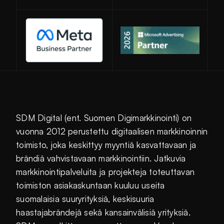
Avautuu uuteen ikkunaan
SDM Digital (ent. Suomen Digimarkkinointi) on
vuonna 2012 perustettu digitaalisen markkinoinnin
toimisto, joka keskittyy myyntiä kasvattavaan ja
brändiä vahvistavaan markkinointiin. Jatkuvia
markkinointipalveluita ja projekteja toteuttavan
toimiston asiakaskuntaan kuuluu useita
suomalaisia suuryrityksiä, keskisuuria
haastajabrändejä sekä kansainvälisiä yrityksiä.