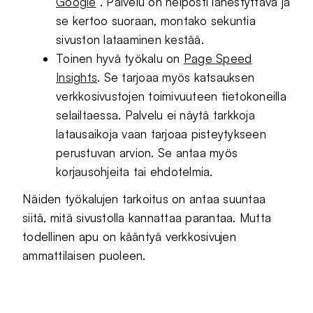
Google
. Palvelu on helposti lähestyttävä ja
se kertoo suoraan, montako sekuntia
sivuston lataaminen kestää.
Toinen hyvä työkalu on
Page Speed
Insights
. Se tarjoaa myös katsauksen
verkkosivustojen toimivuuteen tietokoneilla
selailtaessa. Palvelu ei näytä tarkkoja
latausaikoja vaan tarjoaa pisteytykseen
perustuvan arvion. Se antaa myös
korjausohjeita tai ehdotelmia.
Näiden työkalujen tarkoitus on antaa suuntaa
siitä, mitä sivustolla kannattaa parantaa. Mutta
todellinen apu on kääntyä verkkosivujen
ammattilaisen puoleen.