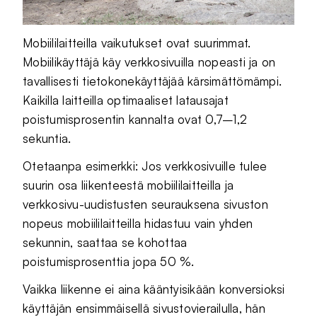
Mobiililaitteilla vaikutukset ovat suurimmat.
Mobiilikäyttäjä käy verkkosivuilla nopeasti ja on
tavallisesti tietokonekäyttäjää kärsimättömämpi.
Kaikilla laitteilla optimaaliset latausajat
poistumisprosentin kannalta ovat 0,7–1,2
sekuntia.
Otetaanpa esimerkki: Jos verkkosivuille tulee
suurin osa liikenteestä mobiililaitteilla ja
verkkosivu-uudistusten seurauksena sivuston
nopeus mobiililaitteilla hidastuu vain yhden
sekunnin, saattaa se kohottaa
poistumisprosenttia jopa 50 %.
Vaikka liikenne ei aina kääntyisikään konversioksi
käyttäjän ensimmäisellä sivustovierailulla, hän