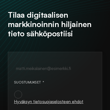
Tilaa digitaalisen
markkinoinnin hiljainen
tieto sähköpostiisi
matti.meikalainen@esimerkki.fi
SUOSTUMUKSET
*
Hyväksyn tietosuojaselosteen ehdot