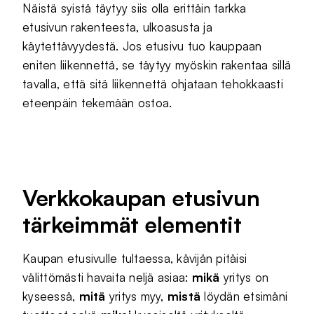
Näistä syistä täytyy siis olla erittäin tarkka
etusivun rakenteesta, ulkoasusta ja
käytettävyydestä. Jos etusivu tuo kauppaan
eniten liikennettä, se täytyy myöskin rakentaa sillä
tavalla, että sitä liikennettä ohjataan tehokkaasti
eteenpäin tekemään ostoa.
Verkkokaupan etusivun
tärkeimmät elementit
Kaupan etusivulle tultaessa, kävijän pitäisi
välittömästi havaita neljä asiaa:
mikä
yritys on
kyseessä,
mitä
yritys myy,
mistä
löydän etsimäni