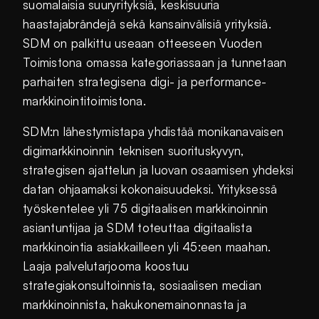
suomalaisia suuryrityksiä, keskisuuria
haastajabrändejä sekä kansainvälisiä yrityksiä.
SDM on palkittu useaan otteeseen Vuoden
Toimistona omassa kategoriassaan ja tunnetaan
parhaiten strategisena digi- ja performance-
markkinointitoimistona.
SDM:n lähestymistapa yhdistää monikanavaisen
digimarkkinoinnin teknisen suorituskyvyn,
strategisen ajattelun ja luovan osaamisen yhdeksi
datan ohjaamaksi kokonaisuudeksi. Yrityksessä
työskentelee yli 75 digitaalisen markkinoinnin
asiantuntijaa ja SDM toteuttaa digitaalista
markkinointia asiakkailleen yli 45:een maahan.
Laaja palvelutarjooma koostuu
strategiakonsultoinnista, sosiaalisen median
markkinoinnista, hakukonemainonnasta ja