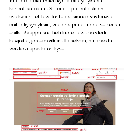
tuotteet sekä
miksi
kyseiseltä yritykseltä
kannattaa ostaa. Se ei ole potentiaalisen
asiakkaan tehtävä lähteä etsimään vastauksia
näihin kysymyksiin, vaan ne pitää tuoda selkeästi
esille. Kauppa saa heti luotettavuuspisteitä
kävijöiltä, jos ensivilkaisulla selviää, millaisesta
verkkokaupasta on kyse.