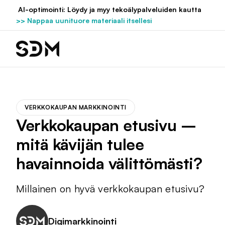
Hyppää
AI-optimointi: Löydy ja myy tekoälypalveluiden kautta
sisältöön
>> Nappaa uunituore materiaali itsellesi
VERKKOKAUPAN MARKKINOINTI
Verkkokaupan etusivu –
mitä kävijän tulee
havainnoida välittömästi?
Millainen on hyvä verkkokaupan etusivu?
Digimarkkinointi