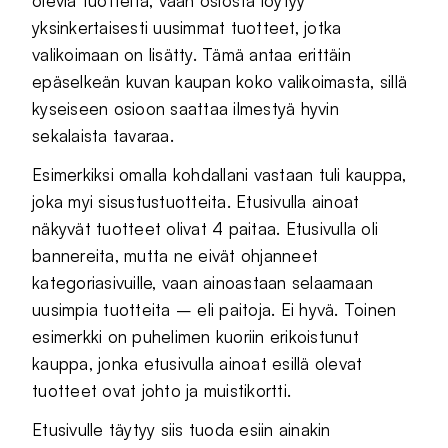
olevia tuotteita, vaan osiosta löytyy
yksinkertaisesti uusimmat tuotteet, jotka
valikoimaan on lisätty. Tämä antaa erittäin
epäselkeän kuvan kaupan koko valikoimasta, sillä
kyseiseen osioon saattaa ilmestyä hyvin
sekalaista tavaraa.
Esimerkiksi omalla kohdallani vastaan tuli kauppa,
joka myi sisustustuotteita. Etusivulla ainoat
näkyvät tuotteet olivat 4 paitaa. Etusivulla oli
bannereita, mutta ne eivät ohjanneet
kategoriasivuille, vaan ainoastaan selaamaan
uusimpia tuotteita – eli paitoja. Ei hyvä. Toinen
esimerkki on puhelimen kuoriin erikoistunut
kauppa, jonka etusivulla ainoat esillä olevat
tuotteet ovat johto ja muistikortti.
Etusivulle täytyy siis tuoda esiin ainakin