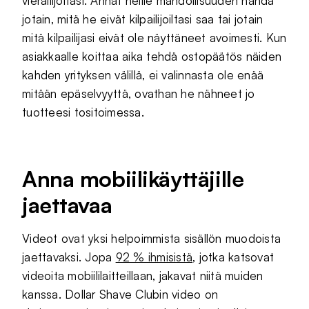
vierailijoitasi. Annat heille mahdollisuuden nähdä
jotain, mitä he eivät kilpailijoiltasi saa tai jotain
mitä kilpailijasi eivät ole näyttäneet avoimesti. Kun
asiakkaalle koittaa aika tehdä ostopäätös näiden
kahden yrityksen välillä, ei valinnasta ole enää
mitään epäselvyyttä, ovathan he nähneet jo
tuotteesi tositoimessa.
Anna mobiilikäyttäjille
jaettavaa
Videot ovat yksi helpoimmista sisällön muodoista
jaettavaksi. Jopa
92 % ihmisistä
, jotka katsovat
videoita mobiililaitteillaan, jakavat niitä muiden
kanssa. Dollar Shave Clubin video on