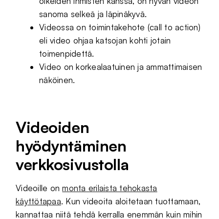
oikeiden ihmisten kanssa, on hyvän videon
sanoma selkeä ja läpinäkyvä.
Videossa on toimintakehote (call to action)
eli video ohjaa katsojan kohti jotain
toimenpidettä.
Video on korkealaatuinen ja ammattimaisen
näköinen.
Videoiden
hyödyntäminen
verkkosivustolla
Videoille on
monta erilaista tehokasta
käyttötapaa
. Kun videoita aloitetaan tuottamaan,
kannattaa niitä tehdä kerralla enemmän kuin mihin