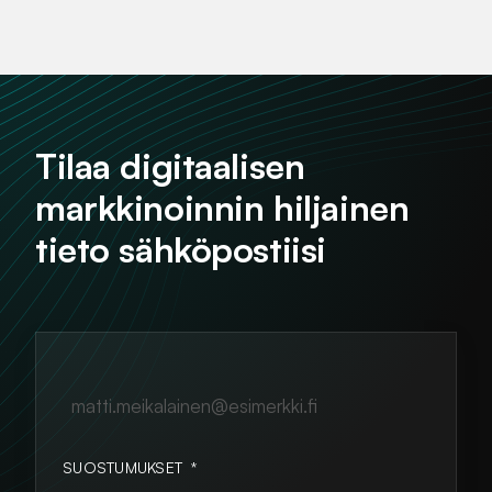
Tilaa digitaalisen
markkinoinnin hiljainen
tieto sähköpostiisi
matti.meikalainen@esimerkki.fi
SUOSTUMUKSET
*