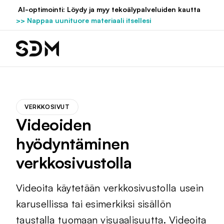
Hyppää
AI-optimointi: Löydy ja myy tekoälypalveluiden kautta
sisältöön
>> Nappaa uunituore materiaali itsellesi
VERKKOSIVUT
Videoiden
hyödyntäminen
verkkosivustolla
Videoita käytetään verkkosivustolla usein
karusellissa tai esimerkiksi sisällön
taustalla tuomaan visuaalisuutta. Videoita