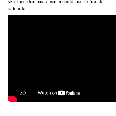
yksi tunnetuimmista esimerkeistä juuri tälläisestä
videosta.