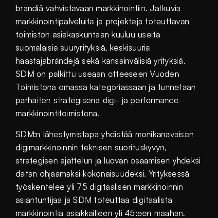
brändiä vahvistavaan markkinointiin. Jatkuvia
markkinointipalveluita ja projekteja toteuttavan
toimiston asiakaskuntaan kuuluu useita
suomalaisia suuryrityksiä, keskisuuria
haastajabrändejä sekä kansainvälisiä yrityksiä.
SDM on palkittu useaan otteeseen Vuoden
Toimistona omassa kategoriassaan ja tunnetaan
parhaiten strategisena digi- ja performance-
markkinointitoimistona.
SDM:n lähestymistapa yhdistää monikanavaisen
digimarkkinoinnin teknisen suorituskyvyn,
strategisen ajattelun ja luovan osaamisen yhdeksi
datan ohjaamaksi kokonaisuudeksi. Yrityksessä
työskentelee yli 75 digitaalisen markkinoinnin
asiantuntijaa ja SDM toteuttaa digitaalista
markkinointia asiakkailleen yli 45:een maahan.