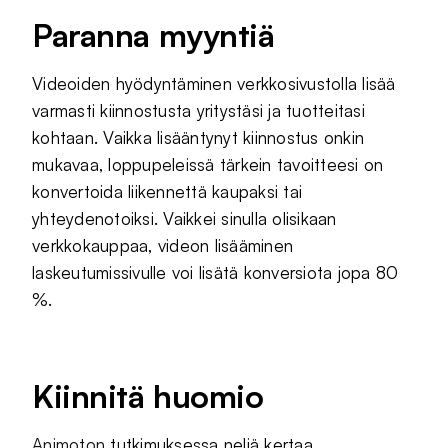
Paranna myyntiä
Videoiden hyödyntäminen verkkosivustolla lisää
varmasti kiinnostusta yritystäsi ja tuotteitasi
kohtaan. Vaikka lisääntynyt kiinnostus onkin
mukavaa, loppupeleissä tärkein tavoitteesi on
konvertoida liikennettä kaupaksi tai
yhteydenotoiksi. Vaikkei sinulla olisikaan
verkkokauppaa, videon lisääminen
laskeutumissivulle voi lisätä konversiota jopa 80
%.
Kiinnitä huomio
Animoton
tutkimuksessa neljä kertaa