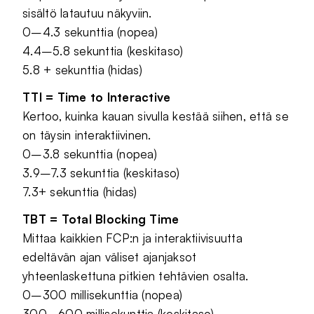
sisältö latautuu näkyviin.
0–4.3 sekunttia (nopea)
4.4–5.8 sekunttia (keskitaso)
5.8 + sekunttia (hidas)
TTI = Time to Interactive
Kertoo, kuinka kauan sivulla kestää siihen, että se
on täysin interaktiivinen.
0–3.8 sekunttia (nopea)
3.9–7.3 sekunttia (keskitaso)
7.3+ sekunttia (hidas)
TBT = Total Blocking Time
Mittaa kaikkien FCP:n ja interaktiivisuutta
edeltävän ajan väliset ajanjaksot
yhteenlaskettuna pitkien tehtävien osalta.
0–300 millisekunttia (nopea)
300–600 millisekunttia (keskitaso)