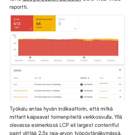
raportti.
Työkalu antaa hyvän indikaattorin, että mitkä
mittarit kaipaavat toimenpiteitä verkkosivulla. Yllä
olevassa esimerkissä LCP eli largest contentful
paint ylittää 2.5s raja-arvon työpöytänäkymässä.