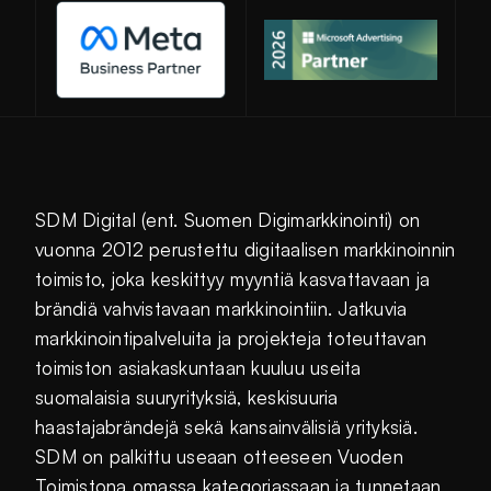
Avautuu uuteen ikkunaan
SDM Digital (ent. Suomen Digimarkkinointi) on
vuonna 2012 perustettu digitaalisen markkinoinnin
toimisto, joka keskittyy myyntiä kasvattavaan ja
brändiä vahvistavaan markkinointiin. Jatkuvia
markkinointipalveluita ja projekteja toteuttavan
toimiston asiakaskuntaan kuuluu useita
suomalaisia suuryrityksiä, keskisuuria
haastajabrändejä sekä kansainvälisiä yrityksiä.
SDM on palkittu useaan otteeseen Vuoden
Toimistona omassa kategoriassaan ja tunnetaan