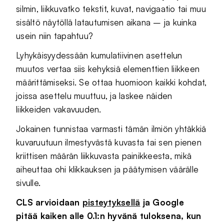
silmin, liikkuvatko tekstit, kuvat, navigaatio tai muu
sisältö näytöllä latautumisen aikana – ja kuinka
usein niin tapahtuu?
Lyhykäisyydessään kumulatiivinen asettelun
muutos vertaa siis kehyksiä elementtien liikkeen
määrittämiseksi. Se ottaa huomioon kaikki kohdat,
joissa asettelu muuttuu, ja laskee näiden
liikkeiden vakavuuden.
Jokainen tunnistaa varmasti tämän ilmiön yhtäkkiä
kuvaruutuun ilmestyvästä kuvasta tai sen pienen
kriittisen määrän liikkuvasta painikkeesta, mikä
aiheuttaa ohi klikkauksen ja päätymisen väärälle
sivulle.
CLS arvioidaan
pisteytyksellä
ja Google
pitää kaiken alle 0.1:n hyvänä tuloksena, kun