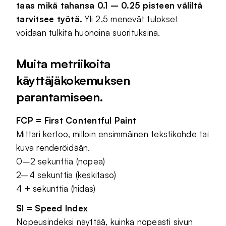
taas mikä tahansa 0.1 – 0.25 pisteen väliltä
tarvitsee työtä.
Yli 2.5 menevät tulokset
voidaan tulkita huonoina suorituksina.
Muita metriikoita
käyttäjäkokemuksen
parantamiseen.
FCP = First Contentful Paint
Mittari kertoo, milloin ensimmäinen tekstikohde tai
kuva renderöidään.
0–2 sekunttia (nopea)
2–4 sekunttia (keskitaso)
4 + sekunttia (hidas)
SI = Speed Index
Nopeusindeksi näyttää, kuinka nopeasti sivun