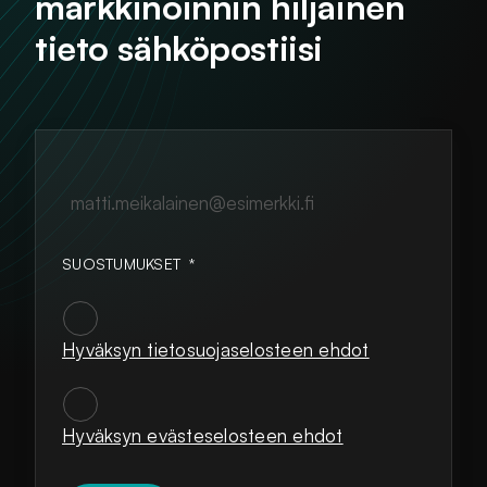
markkinoinnin hiljainen
tieto sähköpostiisi
matti.meikalainen@esimerkki.fi
SUOSTUMUKSET
*
Hyväksyn tietosuojaselosteen ehdot
SUOSTUMUKSET
*
Hyväksyn evästeselosteen ehdot