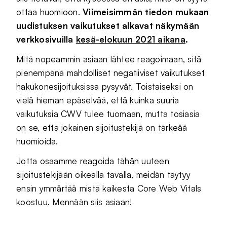
ottaa huomioon.
Viimeisimmän tiedon mukaan
uudistuksen vaikutukset alkavat näkymään
verkkosivuilla
kesä-elokuun 2021 aikana
.
Mitä nopeammin asiaan lähtee reagoimaan, sitä
pienempänä mahdolliset negatiiviset vaikutukset
hakukonesijoituksissa pysyvät. Toistaiseksi on
vielä hieman epäselvää, että kuinka suuria
vaikutuksia CWV tulee tuomaan, mutta tosiasia
on se, että jokainen sijoitustekijä on tärkeää
huomioida.
Jotta osaamme reagoida tähän uuteen
sijoitustekijään oikealla tavalla, meidän täytyy
ensin ymmärtää mistä kaikesta Core Web Vitals
koostuu. Mennään siis asiaan!