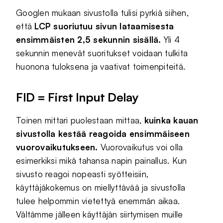
Googlen mukaan sivustolla tulisi pyrkiä siihen,
että
LCP suoriutuu sivun lataamisesta
ensimmäisten 2,5 sekunnin sisällä.
Yli 4
sekunnin menevät suoritukset voidaan tulkita
huonona tuloksena ja vaativat toimenpiteitä.
FID = First Input Delay
Toinen mittari puolestaan mittaa,
kuinka kauan
sivustolla kestää reagoida ensimmäiseen
vuorovaikutukseen.
Vuorovaikutus voi olla
esimerkiksi mikä tahansa napin painallus. Kun
sivusto reagoi nopeasti syötteisiin,
käyttäjäkokemus on miellyttävää ja sivustolla
tulee helpommin vietettyä enemmän aikaa.
Vältämme jälleen käyttäjän siirtymisen muille