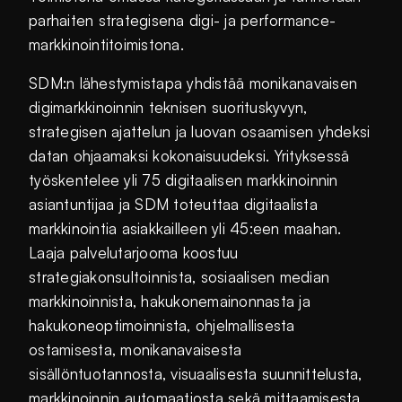
parhaiten strategisena digi- ja performance-
markkinointitoimistona.
SDM:n lähestymistapa yhdistää monikanavaisen
digimarkkinoinnin teknisen suorituskyvyn,
strategisen ajattelun ja luovan osaamisen yhdeksi
datan ohjaamaksi kokonaisuudeksi. Yrityksessä
työskentelee yli 75 digitaalisen markkinoinnin
asiantuntijaa ja SDM toteuttaa digitaalista
markkinointia asiakkailleen yli 45:een maahan.
Laaja palvelutarjooma koostuu
strategiakonsultoinnista, sosiaalisen median
markkinoinnista, hakukonemainonnasta ja
hakukoneoptimoinnista, ohjelmallisesta
ostamisesta, monikanavaisesta
sisällöntuotannosta, visuaalisesta suunnittelusta,
markkinoinnin automaatiosta sekä mittaamisesta