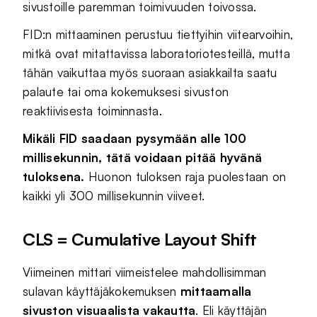
sivustoille paremman toimivuuden toivossa.
FID:n mittaaminen perustuu tiettyihin viitearvoihin,
mitkä ovat mitattavissa laboratoriotesteillä, mutta
tähän vaikuttaa myös suoraan asiakkailta saatu
palaute tai oma kokemuksesi sivuston
reaktiivisesta toiminnasta.
Mikäli FID saadaan pysymään alle 100
millisekunnin, tätä voidaan pitää hyvänä
tuloksena.
Huonon tuloksen raja puolestaan on
kaikki yli 300 millisekunnin viiveet.
CLS = Cumulative Layout Shift
Viimeinen mittari viimeistelee mahdollisimman
sulavan käyttäjäkokemuksen
mittaamalla
sivuston visuaalista vakautta
. Eli käyttäjän