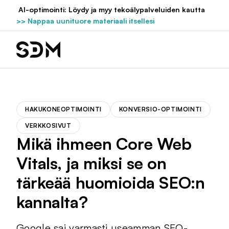
Hyppää
AI-optimointi: Löydy ja myy tekoälypalveluiden kautta
sisältöön
>> Nappaa uunituore materiaali itsellesi
HAKUKONEOPTIMOINTI
KONVERSIO-OPTIMOINTI
VERKKOSIVUT
Mikä ihmeen Core Web
Vitals, ja miksi se on
tärkeää huomioida SEO:n
kannalta?
Google sai varmasti useamman SEO-