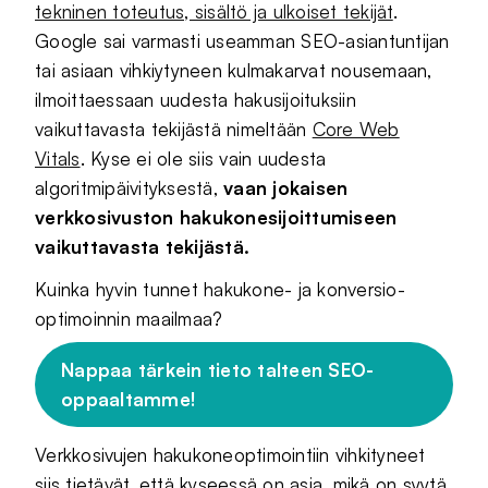
tekninen toteutus, sisältö ja ulkoiset tekijät
.
Google sai varmasti useamman SEO-asiantuntijan
tai asiaan vihkiytyneen kulmakarvat nousemaan,
ilmoittaessaan uudesta hakusijoituksiin
vaikuttavasta tekijästä nimeltään
Core Web
Vitals
. Kyse ei ole siis vain uudesta
algoritmipäivityksestä,
vaan jokaisen
verkkosivuston hakukonesijoittumiseen
vaikuttavasta tekijästä.
Kuinka hyvin tunnet hakukone- ja konversio-
optimoinnin maailmaa?
Nappaa tärkein tieto talteen SEO-
oppaaltamme!
Verkkosivujen hakukoneoptimointiin vihkityneet
siis tietävät, että kyseessä on asia, mikä on syytä