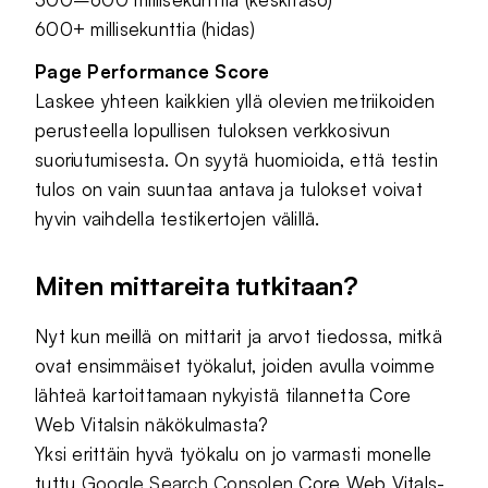
600+ millisekunttia (hidas)
Page Performance Score
Laskee yhteen kaikkien yllä olevien metriikoiden
perusteella lopullisen tuloksen verkkosivun
suoriutumisesta. On syytä huomioida, että testin
tulos on vain suuntaa antava ja tulokset voivat
hyvin vaihdella testikertojen välillä.
Miten mittareita tutkitaan?
Nyt kun meillä on mittarit ja arvot tiedossa, mitkä
ovat ensimmäiset työkalut, joiden avulla voimme
lähteä kartoittamaan nykyistä tilannetta Core
Web Vitalsin näkökulmasta?
Yksi erittäin hyvä työkalu on jo varmasti monelle
tuttu
Google Search Consolen
Core Web Vitals-