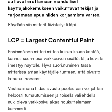
auttavat erottamaan mahdolliset
käyttäjäkokemukseen vaikuttavat tekijät ja
tarjoamaan apua niiden korjaamista varten.
Käydään siis mittarit tiivistetysti läpi.
LCP = Largest Contentful Paint
Ensimmäinen mittari mittaa kuinka kauan kestää,
kunnes suurin osa verkkosivun sisällöstä ja kuvista
ilmestyy näytölle. Hyvä suoriutuminen tässä
mittarissa antaa käyttäjälle tunteen, että sivusto
latautuu nopeasti.
Vastapainona hidas sivusto puolestaan voi johtaa
helposti turhautumiseen ja toisella välilehdellä
auki oleva verkkosivu alkaa houkuttelemaan
kummasti.