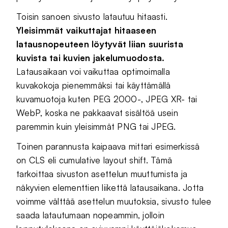
Toisin sanoen sivusto latautuu hitaasti.
Yleisimmät vaikuttajat hitaaseen
latausnopeuteen löytyvät liian suurista
kuvista tai kuvien jakelumuodosta.
Latausaikaan voi vaikuttaa optimoimalla
kuvakokoja pienemmäksi tai käyttämällä
kuvamuotoja kuten PEG 2000-, JPEG XR- tai
WebP, koska ne pakkaavat sisältöä usein
paremmin kuin yleisimmät PNG tai JPEG.
Toinen parannusta kaipaava mittari esimerkissä
on CLS eli cumulative layout shift. Tämä
tarkoittaa sivuston asettelun muuttumista ja
näkyvien elementtien liikettä latausaikana. Jotta
voimme välttää asettelun muutoksia, sivusto tulee
saada latautumaan nopeammin, jolloin