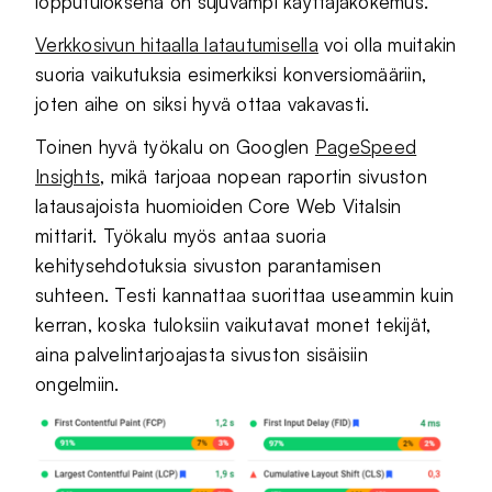
lopputuloksena on sujuvampi käyttäjäkokemus.
Verkkosivun hitaalla latautumisella
voi olla muitakin
suoria vaikutuksia esimerkiksi konversiomääriin,
joten aihe on siksi hyvä ottaa vakavasti.
Toinen hyvä työkalu on Googlen
PageSpeed
Insights
, mikä tarjoaa nopean raportin sivuston
latausajoista huomioiden Core Web Vitalsin
mittarit. Työkalu myös antaa suoria
kehitysehdotuksia sivuston parantamisen
suhteen. Testi kannattaa suorittaa useammin kuin
kerran, koska tuloksiin vaikutavat monet tekijät,
aina palvelintarjoajasta sivuston sisäisiin
ongelmiin.