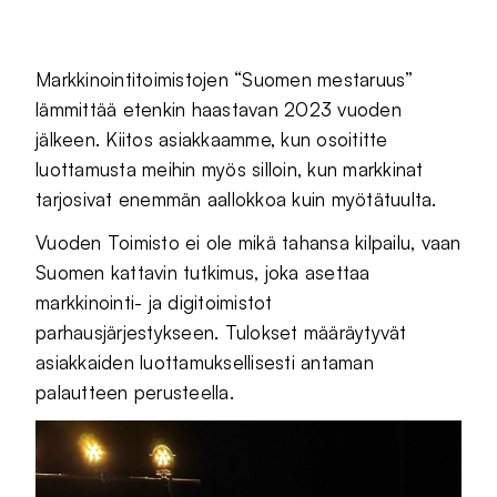
Jaa sivu palvelussa
Jaa sivu palvelussa
Jaa sivu palvelussa
Markkinointitoimistojen “Suomen mestaruus”
lämmittää etenkin haastavan 2023 vuoden
jälkeen. Kiitos asiakkaamme, kun osoititte
luottamusta meihin myös silloin, kun markkinat
tarjosivat enemmän aallokkoa kuin myötätuulta.
Vuoden Toimisto ei ole mikä tahansa kilpailu, vaan
Suomen kattavin tutkimus, joka asettaa
markkinointi- ja digitoimistot
parhausjärjestykseen. Tulokset määräytyvät
asiakkaiden luottamuksellisesti antaman
palautteen perusteella.