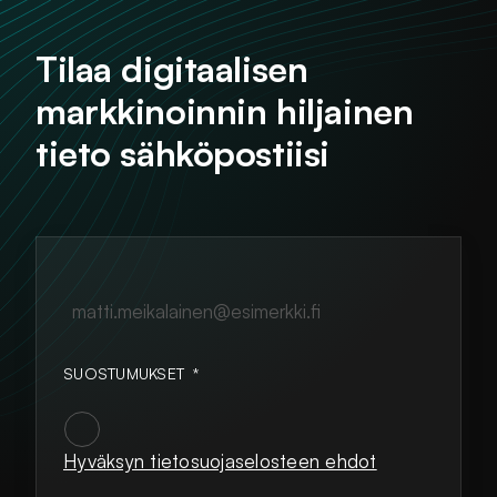
Tilaa digitaalisen
markkinoinnin hiljainen
tieto sähköpostiisi
matti.meikalainen@esimerkki.fi
SUOSTUMUKSET
*
Hyväksyn tietosuojaselosteen ehdot