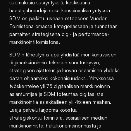
suomalaisia suuryrityksiä, keskisuuria
haastajabrändejä sekä kansainvälisiä yrityksiä.
SDM on palkittu useaan otteeseen Vuoden
Toimistona omassa kategoriassaan ja tunnetaan
parhaiten strategisena digi- ja performance-
markkinointitoimistona.
SDM:n lähestymistapa yhdistää monikanavaisen
digimarkkinoinnin teknisen suorituskyvyn,
strategisen ajattelun ja luovan osaamisen yhdeksi
datan ohjaamaksi kokonaisuudeksi. Yrityksessä
työskentelee yli 75 digitaalisen markkinoinnin
asiantuntijaa ja SDM toteuttaa digitaalista
markkinointia asiakkailleen yli 45:een maahan.
Laaja palvelutarjooma koostuu
strategiakonsultoinnista, sosiaalisen median
markkinoinnista, hakukonemainonnasta ja