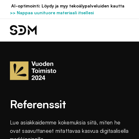
Hyppää
AI-optimointi: Löydy ja myy tekoälypalveluiden kautta
sisältöön
>> Nappaa uunituore materiaali itsellesi
Referenssit
Lue asiakkaidemme kokemuksia siitä, miten he
ovat saavuttaneet mitattavaa kasvua digitaalisella