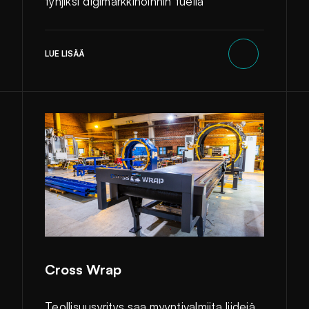
tyhjiksi digimarkkinoinnin tuella
LUE LISÄÄ
Cross Wrap
Teollisuusyritys saa myyntivalmiita liidejä