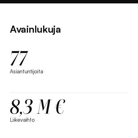
Avainlukuja
77
Asiantuntijoita
8,3 M €
Liikevaihto