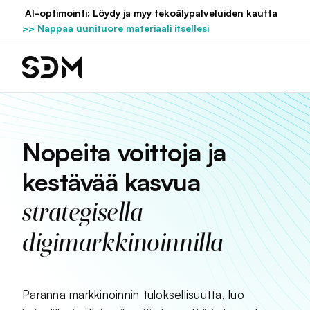
Hyppää
AI-optimointi: Löydy ja myy tekoälypalveluiden kautta
sisältöön
>> Nappaa uunituore materiaali itsellesi
Nopeita voittoja ja
kestävää kasvua
strategisella
digimarkkinoinnilla
Paranna markkinoinnin tuloksellisuutta, luo