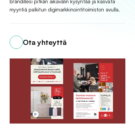
brändillesi pitkän aikavälin kysyntää ja kasvata
myyntiä palkitun digimarkkinointitoimiston avulla.
Ota yhteyttä