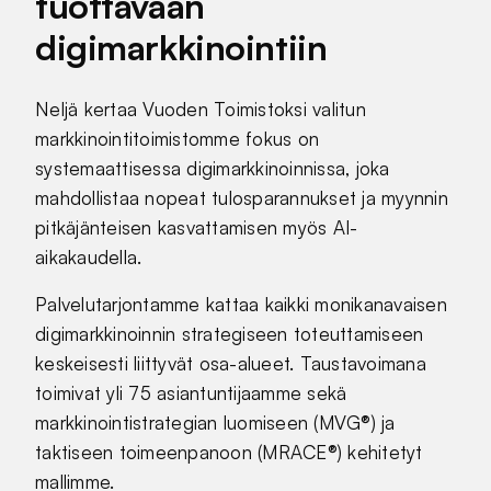
tuottavaan
digimarkkinointiin
Neljä kertaa Vuoden Toimistoksi valitun
markkinointitoimistomme fokus on
systemaattisessa digimarkkinoinnissa, joka
mahdollistaa nopeat tulosparannukset ja myynnin
pitkäjänteisen kasvattamisen myös AI-
aikakaudella.
Palvelutarjontamme kattaa kaikki monikanavaisen
digimarkkinoinnin strategiseen toteuttamiseen
keskeisesti liittyvät osa-alueet. Taustavoimana
toimivat yli 75 asiantuntijaamme sekä
markkinointistrategian luomiseen (MVG®) ja
taktiseen toimeenpanoon (MRACE®) kehitetyt
mallimme.