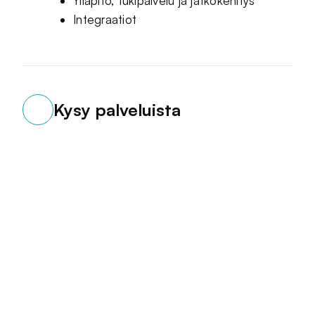
Ylläpito, tukipalvelu ja jatkokehitys
Integraatiot
Kysy palveluista