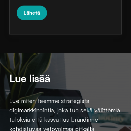
Lue lisää
Lue miten teemme strategista
digimarkkinointia, joka tuo sekä välittömiä
tuloksia että kasvattaa brändinne
kohdistuvaa vetovoimaa pitkällä