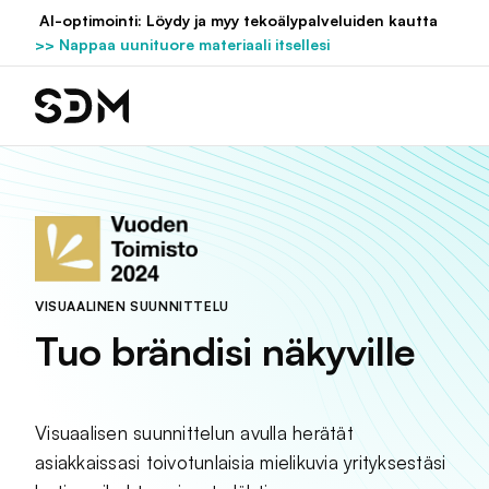
Hyppää
AI-optimointi: Löydy ja myy tekoälypalveluiden kautta
sisältöön
>> Nappaa uunituore materiaali itsellesi
VISUAALINEN SUUNNITTELU
Tuo brändisi näkyville
Visuaalisen suunnittelun avulla herätät
asiakkaissasi toivotunlaisia mielikuvia yrityksestäsi