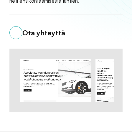
heti ensikohtaamisesta lähtien.
Ota yhteyttä