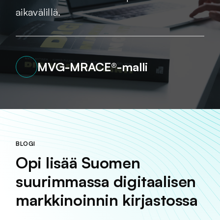
aikavälillä.
MVG-MRACE®-malli
BLOGI
Opi lisää Suomen
suurimmassa digitaalisen
markkinoinnin kirjastossa