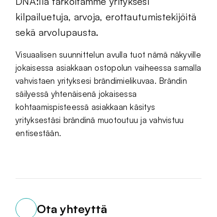
DNA:lla tarkoitamme yrityksesi
kilpailuetuja, arvoja, erottautumistekijöitä
sekä arvolupausta.
Visuaalisen suunnittelun avulla tuot nämä näkyville
jokaisessa asiakkaan ostopolun vaiheessa samalla
vahvistaen yrityksesi brändimielikuvaa. Brändin
säilyessä yhtenäisenä jokaisessa
kohtaamispisteessä asiakkaan käsitys
yrityksestäsi brändinä muotoutuu ja vahvistuu
entisestään.
Ota yhteyttä