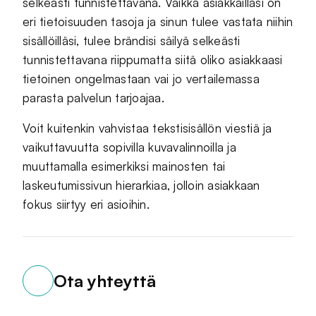
selkeästi tunnistettavana. Vaikka asiakkaillasi on
eri tietoisuuden tasoja ja sinun tulee vastata niihin
sisällöilläsi, tulee brändisi säilyä selkeästi
tunnistettavana riippumatta siitä oliko asiakkaasi
tietoinen ongelmastaan vai jo vertailemassa
parasta palvelun tarjoajaa.
Voit kuitenkin vahvistaa tekstisisällön viestiä ja
vaikuttavuutta sopivilla kuvavalinnoilla ja
muuttamalla esimerkiksi mainosten tai
laskeutumissivun hierarkiaa, jolloin asiakkaan
fokus siirtyy eri asioihin.
Ota yhteyttä