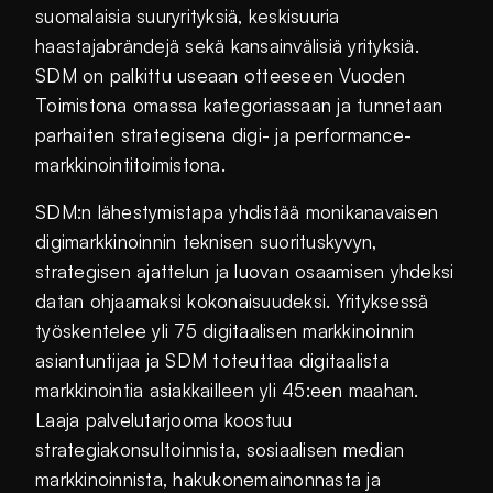
suomalaisia suuryrityksiä, keskisuuria
haastajabrändejä sekä kansainvälisiä yrityksiä.
SDM on palkittu useaan otteeseen Vuoden
Toimistona omassa kategoriassaan ja tunnetaan
parhaiten strategisena digi- ja performance-
markkinointitoimistona.
SDM:n lähestymistapa yhdistää monikanavaisen
digimarkkinoinnin teknisen suorituskyvyn,
strategisen ajattelun ja luovan osaamisen yhdeksi
datan ohjaamaksi kokonaisuudeksi. Yrityksessä
työskentelee yli 75 digitaalisen markkinoinnin
asiantuntijaa ja SDM toteuttaa digitaalista
markkinointia asiakkailleen yli 45:een maahan.
Laaja palvelutarjooma koostuu
strategiakonsultoinnista, sosiaalisen median
markkinoinnista, hakukonemainonnasta ja