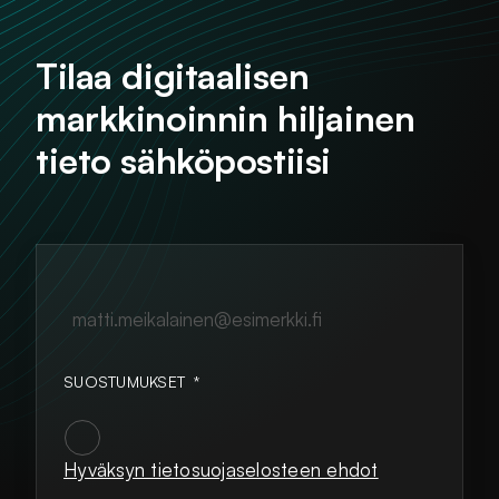
Tilaa digitaalisen
markkinoinnin hiljainen
tieto sähköpostiisi
matti.meikalainen@esimerkki.fi
SUOSTUMUKSET
*
Hyväksyn tietosuojaselosteen ehdot