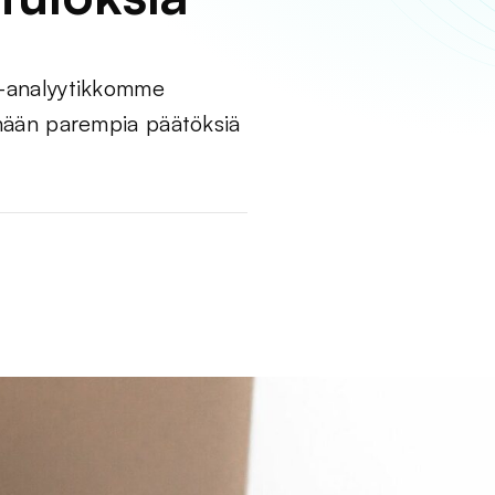
eb-analyytikkomme
kemään parempia päätöksiä