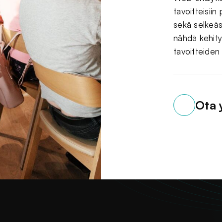
tavoitteisiin
sekä selkeäst
nähdä kehity
tavoitteiden
Ota 