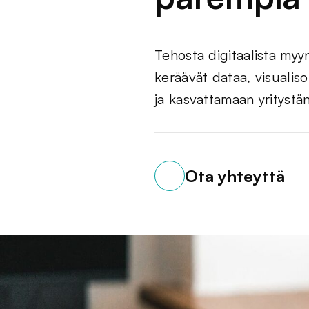
Tehosta digitaalista myy
keräävät dataa, visualis
ja kasvattamaan yritystä
Ota yhteyttä