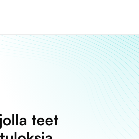
olla teet
tuloksia