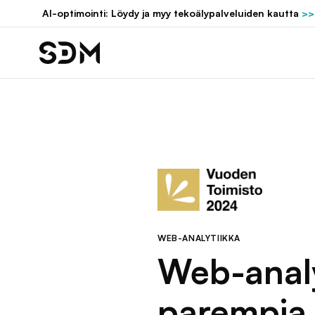
Hyppää
AI-optimointi: Löydy ja myy tekoälypalveluiden kautta
>>
sisältöön
WEB-ANALYTIIKKA
Web-analyt
parempia p