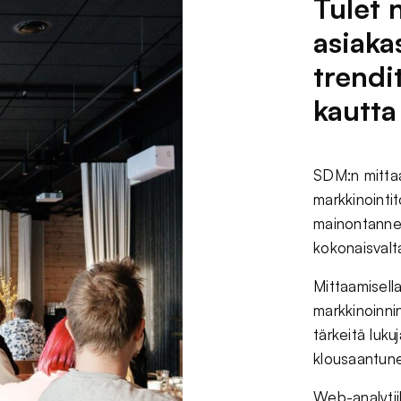
Tulet
asiaka
trendi
kautta
SDM:n mittaa
markkinointi
mainontanne 
kokonaisvalt
Mittaamisell
markkinoinnin
tärkeitä lukuj
klousaantune
Web-analytii