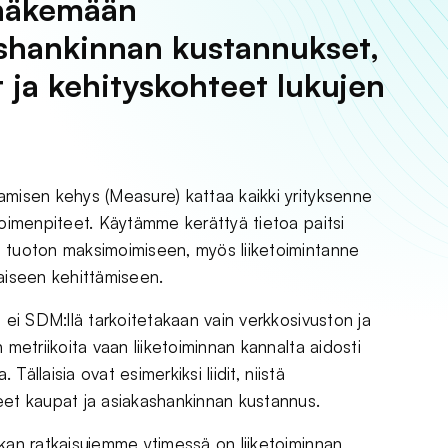
 näkemään
shankinnan kustannukset,
t ja kehityskohteet lukujen
misen kehys (Measure) kattaa kaikki yrityksenne
toimenpiteet. Käytämme kerättyä tietoa paitsi
tuoton maksimoimiseen, myös liiketoimintanne
aiseen kehittämiseen.
a ei SDM:llä tarkoitetakaan vain verkkosivuston ja
 metriikoita vaan liiketoiminnan kannalta aidosti
a. Tällaisia ovat esimerkiksi liidit, niistä
et kaupat ja asiakashankinnan kustannus.
kan ratkaisujemme ytimessä on liiketoiminnan