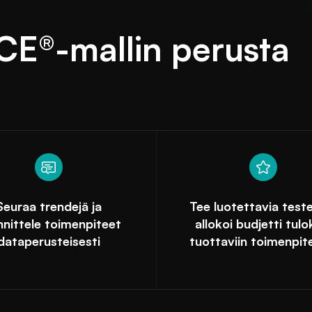
E®-mallin perusta
Seuraa trendejä ja
Tee luotettavia teste
nnittele toimenpiteet
allokoi budjetti tulo
dataperusteisesti
tuottaviin toimenpite