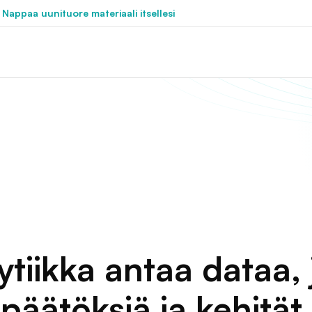
 Nappaa uunituore materiaali itsellesi
iikka antaa dataa, j
äätöksiä ja kehität 