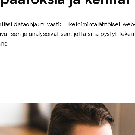
ntiäsi dataohjautuvasti: Liiketoimintalähtöiset w
oivat sen ja analysoivat sen, jotta sinä pystyt te
nne.