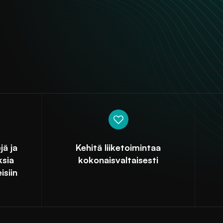
jä ja
Kehitä liiketoimintaa
ksia
kokonaisvaltaisesti
isiin