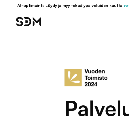
Hyppää
AI-optimointi: Löydy ja myy tekoälypalveluiden kautta
>>
sisältöön
Palvel