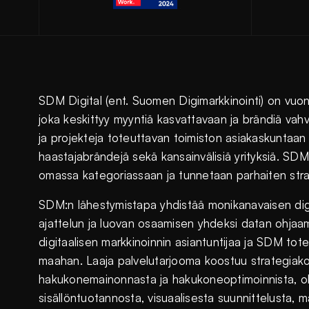
SDM Digital (ent. Suomen Digimarkkinointi) on vuon
joka keskittyy myyntiä kasvattavaan ja brändiä vahvi
ja projekteja toteuttavan toimiston asiakaskuntaan k
haastajabrändejä sekä kansainvälisiä yrityksiä. S
omassa kategoriassaan ja tunnetaan parhaiten stra
SDM:n lähestymistapa yhdistää monikanavaisen digi
ajattelun ja luovan osaamisen yhdeksi datan ohjaam
digitaalisen markkinoinnin asiantuntijaa ja SDM toteu
maahan. Laaja palvelutarjooma koostuu strategiakon
hakukonemainonnasta ja hakukoneoptimoinnista, oh
sisällöntuotannosta, visuaalisesta suunnittelusta, 