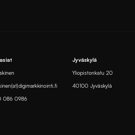
asiat
Jyväskylä
skinen
Yliopistonkatu 20
inen(at)digimarkkinointi.fi
40100 Jyväskylä
0 086 0986