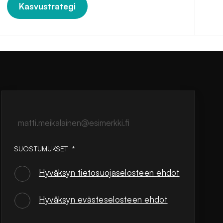
Kasvustrategi
matti.meikalainen@esimerkki.fi
SUOSTUMUKSET
*
Hyväksyn tietosuojaselosteen ehdot
SUOSTUMUKSET
*
Hyväksyn evästeselosteen ehdot