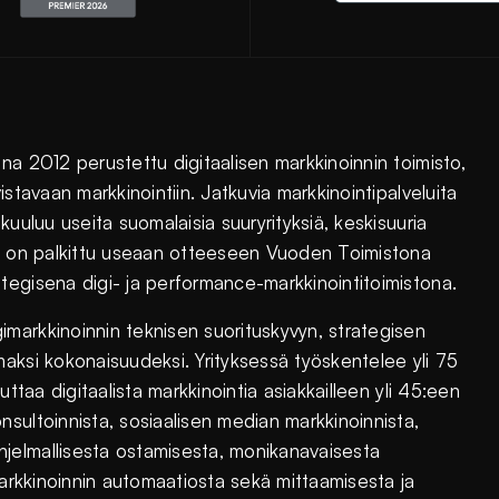
na 2012 perustettu digitaalisen markkinoinnin toimisto,
stavaan markkinointiin. Jatkuvia markkinointipalveluita
uuluu useita suomalaisia suuryrityksiä, keskisuuria
DM on palkittu useaan otteeseen Vuoden Toimistona
tegisena digi- ja performance-markkinointitoimistona.
markkinoinnin teknisen suorituskyvyn, strategisen
aksi kokonaisuudeksi. Yrityksessä työskentelee yli 75
ttaa digitaalista markkinointia asiakkailleen yli 45:een
sultoinnista, sosiaalisen median markkinoinnista,
jelmallisesta ostamisesta, monikanavaisesta
markkinoinnin automaatiosta sekä mittaamisesta ja