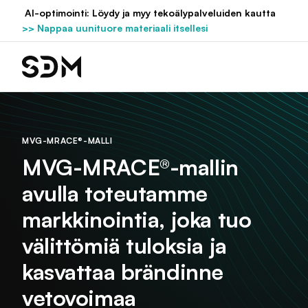
Hyppää
AI-optimointi: Löydy ja myy tekoälypalveluiden kautta
sisältöön
>> Nappaa uunituore materiaali itsellesi
MVG-MRACE®-MALLI
MVG-MRACE®-mallin
avulla toteutamme
markkinointia, joka tuo
välittömiä tuloksia ja
kasvattaa brändinne
vetovoimaa