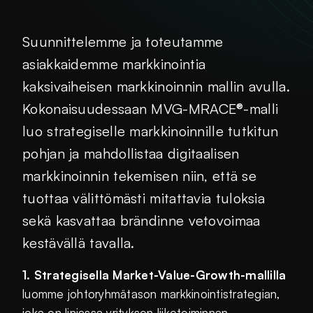
Suunnittelemme ja toteutamme
asiakkaidemme markkinointia
kaksivaiheisen markkinoinnin mallin avulla.
Kokonaisuudessaan MVG-MRACE®-malli
luo strategiselle markkinoinnille tutkitun
pohjan ja mahdollistaa digitaalisen
markkinoinnin tekemisen niin, että se
tuottaa välittömästi mitattavia tuloksia
sekä kasvattaa brändinne vetovoimaa
kestävällä tavalla.
1. Strategisella Market-Value-Growth-mallilla
luomme johtoryhmätason markkinointistrategian,
joka on linjassa yrityksen liiketoiminnan