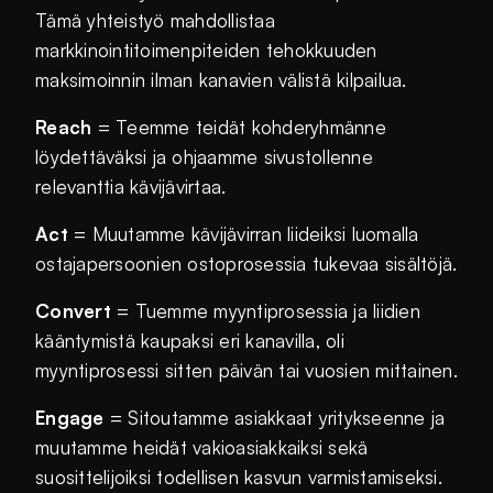
Tämä yhteistyö mahdollistaa
markkinointitoimenpiteiden tehokkuuden
maksimoinnin ilman kanavien välistä kilpailua.
Reach
= Teemme teidät kohderyhmänne
löydettäväksi ja ohjaamme sivustollenne
relevanttia kävijävirtaa.
Act
= Muutamme kävijävirran liideiksi luomalla
ostajapersoonien ostoprosessia tukevaa sisältöjä.
Convert
= Tuemme myyntiprosessia ja liidien
kääntymistä kaupaksi eri kanavilla, oli
myyntiprosessi sitten päivän tai vuosien mittainen.
Engage
= Sitoutamme asiakkaat yritykseenne ja
muutamme heidät vakioasiakkaiksi sekä
suosittelijoiksi todellisen kasvun varmistamiseksi.