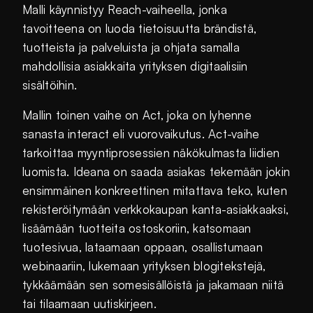
Malli käynnistyy Reach-vaiheella, jonka
tavoitteena on luoda tietoisuutta brändistä,
tuotteista ja palveluista ja ohjata samalla
mahdollisia asiakkaita yrityksen digitaalisiin
sisältöihin.
Mallin toinen vaihe on Act, joka on lyhenne
sanasta interact eli vuorovaikutus. Act-vaihe
tarkoittaa myyntiprosessien näkökulmasta liidien
luomista. Ideana on saada asiakas tekemään jokin
ensimmäinen konkreettinen mitattava teko, kuten
rekisteröitymään verkkokaupan kanta-asiakkaaksi,
lisäämään tuotteita ostoskoriin, katsomaan
tuotesivua, lataamaan oppaan, osallistumaan
webinaariin, lukemaan yrityksen blogitekstejä,
tykkäämään sen somesisällöistä ja jakamaan niitä
tai tilaamaan uutiskirjeen.