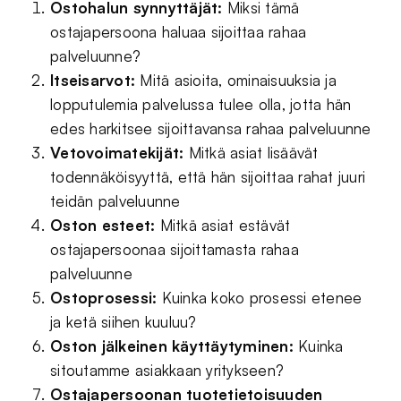
Ostohalun synnyttäjät:
Miksi tämä
ostajapersoona haluaa sijoittaa rahaa
palveluunne?
Itseisarvot:
Mitä asioita, ominaisuuksia ja
lopputulemia palvelussa tulee olla, jotta hän
edes harkitsee sijoittavansa rahaa palveluunne
Vetovoimatekijät:
Mitkä asiat lisäävät
todennäköisyyttä, että hän sijoittaa rahat juuri
teidän palveluunne
Oston esteet:
Mitkä asiat estävät
ostajapersoonaa sijoittamasta rahaa
palveluunne
Ostoprosessi:
Kuinka koko prosessi etenee
ja ketä siihen kuuluu?
Oston jälkeinen käyttäytyminen:
Kuinka
sitoutamme asiakkaan yritykseen?
Ostajapersoonan tuotetietoisuuden