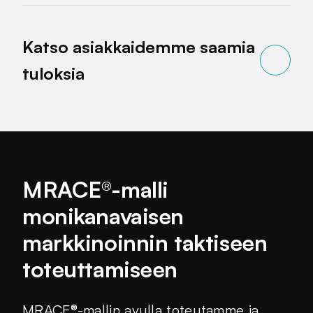
Katso asiakkaidemme saamia
tuloksia
MRACE®-malli
monikanavaisen
markkinoinnin taktiseen
toteuttamiseen
MRACE®-mallin avulla toteutamme ja