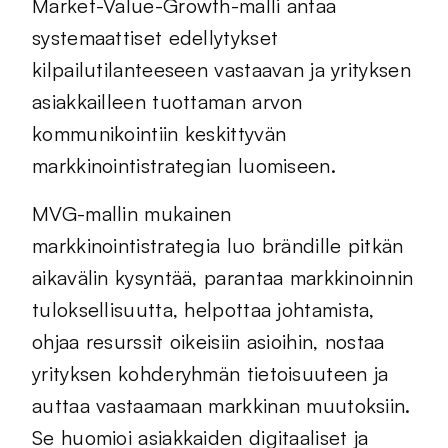
Market-Value-Growth-malli antaa
systemaattiset edellytykset
kilpailutilanteeseen vastaavan ja yrityksen
asiakkailleen tuottaman arvon
kommunikointiin keskittyvän
markkinointistrategian luomiseen.
MVG-mallin mukainen
markkinointistrategia luo brändille pitkän
aikavälin kysyntää, parantaa markkinoinnin
tuloksellisuutta, helpottaa johtamista,
ohjaa resurssit oikeisiin asioihin, nostaa
yrityksen kohderyhmän tietoisuuteen ja
auttaa vastaamaan markkinan muutoksiin.
Se huomioi asiakkaiden digitaaliset ja