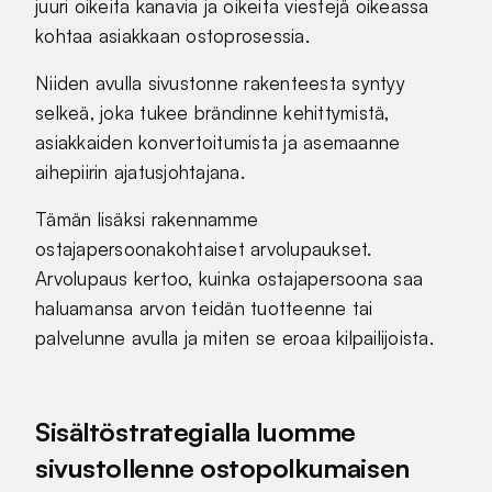
juuri oikeita kanavia ja oikeita viestejä oikeassa
kohtaa asiakkaan ostoprosessia.
Niiden avulla sivustonne rakenteesta syntyy
selkeä, joka tukee brändinne kehittymistä,
asiakkaiden konvertoitumista ja asemaanne
aihepiirin ajatusjohtajana.
Tämän lisäksi rakennamme
ostajapersoonakohtaiset arvolupaukset.
Arvolupaus kertoo, kuinka ostajapersoona saa
haluamansa arvon teidän tuotteenne tai
palvelunne avulla ja miten se eroaa kilpailijoista.
Sisältöstrategialla luomme
sivustollenne ostopolkumaisen