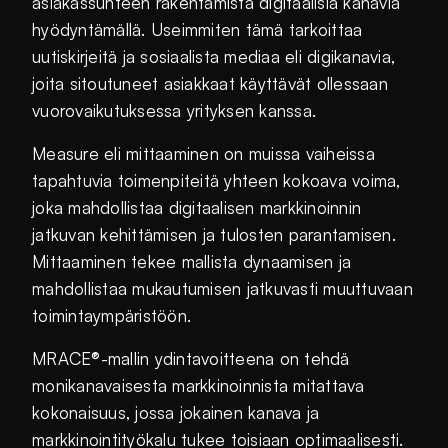
asiakassuhteen rakentamista digitaalisia kanavia
hyödyntämällä. Useimmiten tämä tarkoittaa
uutiskirjeitä ja sosiaalista mediaa eli digikanavia,
joita sitoutuneet asiakkaat käyttävät ollessaan
vuorovaikutuksessa yrityksen kanssa.
Measure eli mittaaminen on muissa vaiheissa
tapahtuvia toimenpiteitä yhteen kokoava voima,
joka mahdollistaa digitaalisen markkinoinnin
jatkuvan kehittämisen ja tulosten parantamisen.
Mittaaminen tekee mallista dynaamisen ja
mahdollistaa mukautumisen jatkuvasti muuttuvaan
toimintaympäristöön.
MRACE®-mallin ydintavoitteena on tehdä
monikanavaisesta markkinoinnista mitattava
kokonaisuus, jossa jokainen kanava ja
markkinointityökalu tukee toisiaan optimaalisesti.