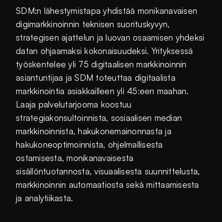
SDM:n lähestymistapa yhdistää monikanavaisen
digimarkkinoinnin teknisen suorituskyvyn,
strategisen ajattelun ja luovan osaamisen yhdeksi
datan ohjaamaksi kokonaisuudeksi. Yrityksessä
työskentelee yli 75 digitaalisen markkinoinnin
asiantuntijaa ja SDM toteuttaa digitaalista
markkinointia asiakkailleen yli 45:een maahan.
Laaja palvelutarjooma koostuu
strategiakonsultoinnista, sosiaalisen median
markkinoinnista, hakukonemainonnasta ja
hakukoneoptimoinnista, ohjelmallisesta
ostamisesta, monikanavaisesta
sisällöntuotannosta, visuaalisesta suunnittelusta,
markkinoinnin automaatiosta sekä mittaamisesta
ja analytiikasta.