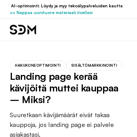
Hyppää
AI-optimointi: Löydy ja myy tekoälypalveluiden kautta
sisältöön
>> Nappaa uunituore materiaali itsellesi
HAKUKONEOPTIMOINTI
SISÄLTÖMARKKINOINTI
Landing page kerää
kävijöitä muttei kauppaa
– Miksi?
Suuretkaan kävijämäärät eivät takaa
kauppoja, jos landing page ei palvele
asiakastasi.