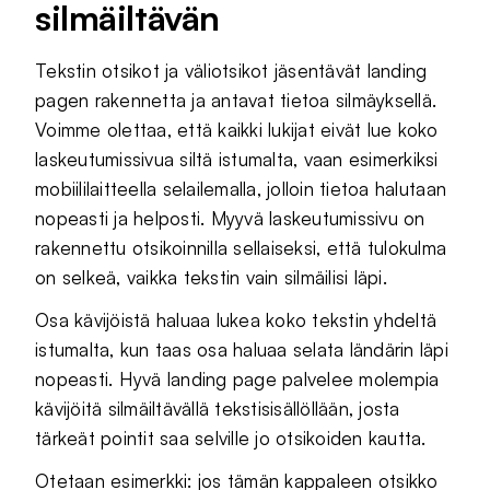
silmäiltävän
Tekstin otsikot ja väliotsikot jäsentävät landing
pagen rakennetta ja antavat tietoa silmäyksellä.
Voimme olettaa, että kaikki lukijat eivät lue koko
laskeutumissivua siltä istumalta, vaan esimerkiksi
mobiililaitteella selailemalla, jolloin tietoa halutaan
nopeasti ja helposti. Myyvä laskeutumissivu on
rakennettu otsikoinnilla sellaiseksi, että tulokulma
on selkeä, vaikka tekstin vain silmäilisi läpi.
Osa kävijöistä haluaa lukea koko tekstin yhdeltä
istumalta, kun taas osa haluaa selata ländärin läpi
nopeasti. Hyvä landing page palvelee molempia
kävijöitä silmäiltävällä tekstisisällöllään, josta
tärkeät pointit saa selville jo otsikoiden kautta.
Otetaan esimerkki: jos tämän kappaleen otsikko