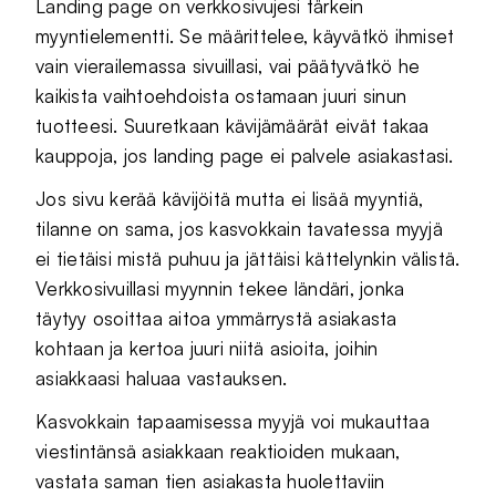
Landing page on verkkosivujesi tärkein
myyntielementti. Se määrittelee, käyvätkö ihmiset
vain vierailemassa sivuillasi, vai päätyvätkö he
kaikista vaihtoehdoista ostamaan juuri sinun
tuotteesi. Suuretkaan kävijämäärät eivät takaa
kauppoja, jos landing page ei palvele asiakastasi.
Jos sivu kerää kävijöitä mutta ei lisää myyntiä,
tilanne on sama, jos kasvokkain tavatessa myyjä
ei tietäisi mistä puhuu ja jättäisi kättelynkin välistä.
Verkkosivuillasi myynnin tekee ländäri, jonka
täytyy osoittaa aitoa ymmärrystä asiakasta
kohtaan ja kertoa juuri niitä asioita, joihin
asiakkaasi haluaa vastauksen.
Kasvokkain tapaamisessa myyjä voi mukauttaa
viestintänsä asiakkaan reaktioiden mukaan,
vastata saman tien asiakasta huolettaviin