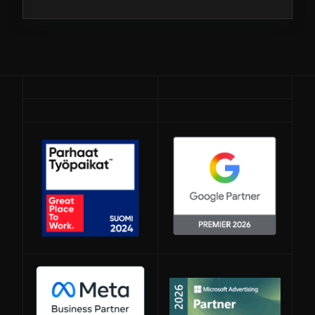
Avautuu uuteen ikkunaan