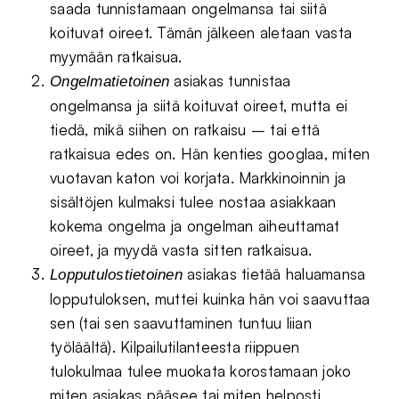
saada tunnistamaan ongelmansa tai siitä
koituvat oireet. Tämän jälkeen aletaan vasta
myymään ratkaisua.
asiakas tunnistaa
Ongelmatietoinen
ongelmansa ja siitä koituvat oireet, mutta ei
tiedä, mikä siihen on ratkaisu – tai että
ratkaisua edes on. Hän kenties googlaa, miten
vuotavan katon voi korjata. Markkinoinnin ja
sisältöjen kulmaksi tulee nostaa asiakkaan
kokema ongelma ja ongelman aiheuttamat
oireet, ja myydä vasta sitten ratkaisua.
asiakas tietää haluamansa
Lopputulostietoinen
lopputuloksen, muttei kuinka hän voi saavuttaa
sen (tai sen saavuttaminen tuntuu liian
työläältä). Kilpailutilanteesta riippuen
tulokulmaa tulee muokata korostamaan joko
miten asiakas pääsee tai miten helposti