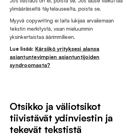
Jos vastaus on ei, poista se. Jos lause vaikuttaa
ylimääräiseltä täytelauseelta, poista se.
Myyvä copywriting ei laita lukijaa arvailemaan
tekstin merkitystä, vaan mieluummin
yksinkertaistaa äärimmilleen.
Lue lisää:
Kärsiikö yrityksesi alansa
asiantuntevimpien asiantuntijoiden
syndroomasta?
Otsikko ja väliotsikot
tiivistävät ydinviestin ja
tekevät tekstistä