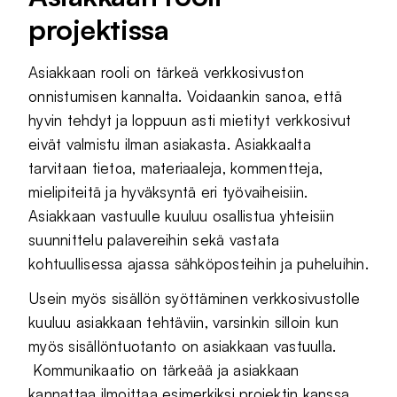
projektissa
Asiakkaan rooli on tärkeä verkkosivuston
onnistumisen kannalta. Voidaankin sanoa, että
hyvin tehdyt ja loppuun asti mietityt verkkosivut
eivät valmistu ilman asiakasta. Asiakkaalta
tarvitaan tietoa, materiaaleja, kommentteja,
mielipiteitä ja hyväksyntä eri työvaiheisiin.
Asiakkaan vastuulle kuuluu osallistua yhteisiin
suunnittelu palavereihin sekä vastata
kohtuullisessa ajassa sähköposteihin ja puheluihin.
Usein myös sisällön syöttäminen verkkosivustolle
kuuluu asiakkaan tehtäviin, varsinkin silloin kun
myös sisällöntuotanto on asiakkaan vastuulla.
Kommunikaatio on tärkeää ja asiakkaan
kannattaa ilmoittaa esimerkiksi projektin kanssa