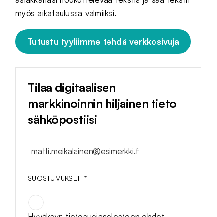
myös aikataulussa valmiiksi.
Tutustu tyyliimme tehdä verkkosivuja
Tilaa digitaalisen
markkinoinnin hiljainen tieto
sähköpostiisi
matti.meikalainen@esimerkki.fi
SUOSTUMUKSET
*
Hyväksyn tietosuojaselosteen ehdot