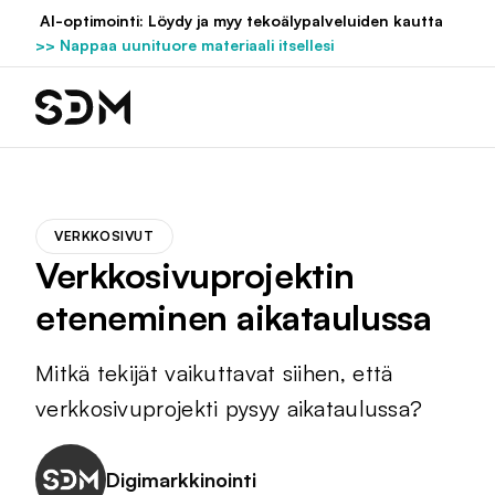
Hyppää
AI-optimointi: Löydy ja myy tekoälypalveluiden kautta
sisältöön
>> Nappaa uunituore materiaali itsellesi
VERKKOSIVUT
Verkkosivuprojektin
eteneminen aikataulussa
Mitkä tekijät vaikuttavat siihen, että
verkkosivuprojekti pysyy aikataulussa?
Digimarkkinointi