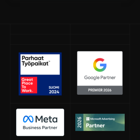
Avautuu uuteen ikkunaan