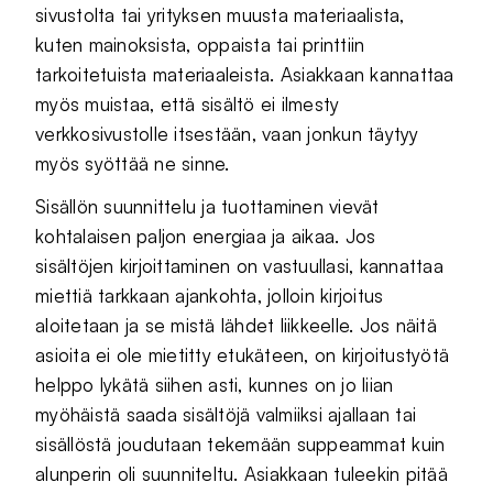
sivustolta tai yrityksen muusta materiaalista,
kuten mainoksista, oppaista tai printtiin
tarkoitetuista materiaaleista. Asiakkaan kannattaa
myös muistaa, että sisältö ei ilmesty
verkkosivustolle itsestään, vaan jonkun täytyy
myös syöttää ne sinne.
Sisällön suunnittelu ja tuottaminen vievät
kohtalaisen paljon energiaa ja aikaa. Jos
sisältöjen kirjoittaminen on vastuullasi, kannattaa
miettiä tarkkaan ajankohta, jolloin kirjoitus
aloitetaan ja se mistä lähdet liikkeelle. Jos näitä
asioita ei ole mietitty etukäteen, on kirjoitustyötä
helppo lykätä siihen asti, kunnes on jo liian
myöhäistä saada sisältöjä valmiiksi ajallaan tai
sisällöstä joudutaan tekemään suppeammat kuin
alunperin oli suunniteltu. Asiakkaan tuleekin pitää