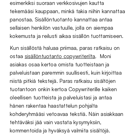
esimerkiksi suoraan verkkosivujen kautta
tekemääsi kauppaan, minkä takia niihin kannattaa
panostaa. Sisällöntuotanto kannattaa antaa
sellaisen henkilön vastuulle, jolla on aiempaa
kokemusta ja reilusti aikaa sisällön tuottamiseen.
Kun sisällöstä haluaa priimaa, paras ratkaisu on
ostaa
sisällöntuotanto copywriterilta
. Moni
asiakas osaa kertoa omista tuotteistaan ja
palveluistaan paremmin suullisesti, kuin kirjoittaa
niistä pitkiä tekstejä. Paras ratkaisu sisältöjen
tuotantoon onkin kertoa Copywriterille kaiken
oleellisen tuotteista ja palveluistasi ja antaa
hänen rakentaa haastattelun pohjalta
kohderyhmääsi vetoavaa tekstiä. Näin asiakkaan
tehtäväksi jää vain vastata kysymyksiin,
kommentoida ja hyväksyä valmiita sisältöjä.