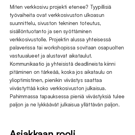
Miten verkkosivu projekti etenee? Tyypillisiä
työvaiheita ovat verkkosivuston ulkoasun
suunnittelu, sivuston tekninen toteutus,
sisällöntuotanto ja sen syöttäminen
verkkosivustolle. Projektin alussa yhteisessä
palaverissa tai workshopissa sovitaan osapuolten
vastuualueet ja alustavat aikataulut.
Kommunikaatio ja yhteisistä deadlineista kiinni
pitäminen on tärkeää, koska jos aikataulu on
ylioptimistinen, pienikin viivästys saattaa
viivästyttää koko verkkosivuston julkaisua.
Pahimmassa tapauksessa pieniä viivästyksiä tulee
paljon ja ne lykkäävät julkaisua yllättävän paljon.
Asiakkaan rooli