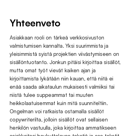
Yhteenveto
Asiakkaan rooli on tärkeä verkkosivuston
valmistumisen kannalta. Yksi suurimmista ja
yleisimmistä syistä projektien viivästymiseen on
sisällöntuotanto. Jonkun pitäisi kirjoittaa sisällöt,
mutta omat työt vievät kaiken ajan ja
kirjoittamista lykätään niin kauan, että niitä ei
enää saada aikataulun mukaisesti valmiiksi tai
niistä tulee suppeammat tai muuten
heikkolaatuisemmat kuin mitä suunniteltiin.
Ongelman voi ratkaista ostamalla sisällöt
copywriterilta, jolloin sisällöt ovat sellaisen
henkilön vastuulla, joka kirjoittaa ammatikseen
asiakkaitasi houkuttelevaa tekstiä ja saa tekstit