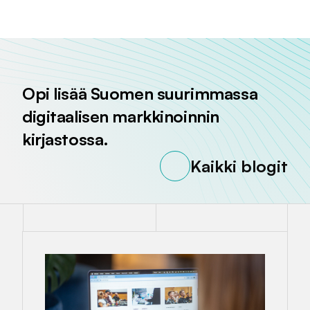
Jaa sivu palvelussa
Jaa sivu palvelussa
Jaa sivu palvelussa
Opi lisää Suomen suurimmassa
digitaalisen markkinoinnin
kirjastossa.
Kaikki blogit