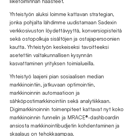
liiketoiminnan haasteet.
Yhteistyön aluksi loimme kattavan strategian,
jonka pohjalta lähdimme uudistamaan Sadexin
verkkosivuston löydettävyyttä, konversiopisteitä
sekä ostopolkuja sisältöjen ja ostajapersoonien
kautta. Yhteistyön keskeiseksi tavoitteeksi
asetettiin valtakunnallisen kysynnän
kasvattaminen yrityksen toimialueilla.
Yhteistyö laajeni pian sosiaalisen median
markkinointiin, jatkuvaan optimointiin,
markkinoinnin automaatioon ja
sähköpostimarkkinointiin sekä analytiikkaan.
Digimarkkinoinnin toimenpiteet kattavat nyt koko
markkinoinnin funnelin ja MRACE®-dashboardin
ansiosta markkinointibudjetin kohdentaminen ja
skaalaus on tehokkaampaa.