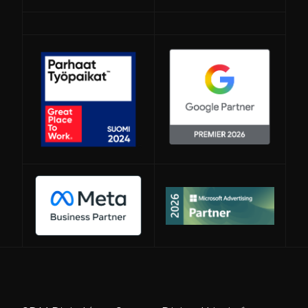
Avautuu uuteen ikkunaan