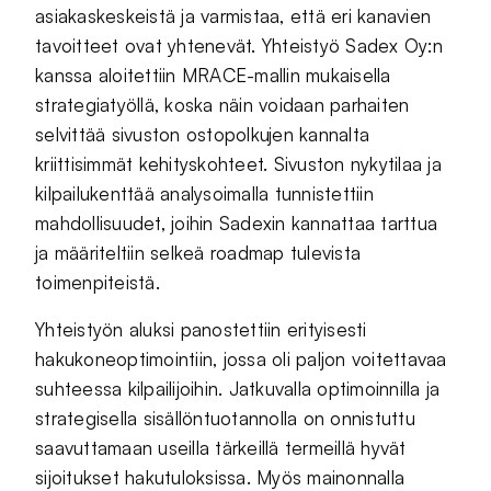
asiakaskeskeistä ja varmistaa, että eri kanavien
tavoitteet ovat yhtenevät. Yhteistyö Sadex Oy:n
kanssa aloitettiin MRACE-mallin mukaisella
strategiatyöllä, koska näin voidaan parhaiten
selvittää sivuston ostopolkujen kannalta
kriittisimmät kehityskohteet. Sivuston nykytilaa ja
kilpailukenttää analysoimalla tunnistettiin
mahdollisuudet, joihin Sadexin kannattaa tarttua
ja määriteltiin selkeä roadmap tulevista
toimenpiteistä.
Yhteistyön aluksi panostettiin erityisesti
hakukoneoptimointiin, jossa oli paljon voitettavaa
suhteessa kilpailijoihin. Jatkuvalla optimoinnilla ja
strategisella sisällöntuotannolla on onnistuttu
saavuttamaan useilla tärkeillä termeillä hyvät
sijoitukset hakutuloksissa. Myös mainonnalla