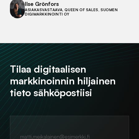
Ilse Grönfors
ASIAKASVASTAAVA, QUEEN OF SALES, SUOMEN
DIGIMARKKINOINTI OY
Tilaa digitaalisen
markkinoinnin hiljainen
tieto sähköpostiisi
matti.meikalainen@esimerkki.fi