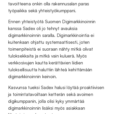
tavoitteena onkin olla rakennusalan paras
työpaikka sekä yhteistyökumppani.
Ennen yhteistyötä Suomen Digimarkkinoinnin
kanssa Sadex oli jo tehnyt avauksia
digimarkkinoinnin saralla. Digimarkkinointia ei
kuitenkaan ohjattu systemaattisesti, joten
toimenpiteistä ei suoraan nähty mitkä olivat
tuloksekkaita ja mitkä vain kuluerä. Myös
verkkosivujen kautta kerättävien liidien
tuloksellisuutta haluttiin lähteä kehittämään
digimarkkinoinnin keinoin.
Kasvunsa tueksi Sadex halusi löytää proaktiivisen
ja toimintatavoiltaan ketterän sekä avoimen
digikumppanin, jolla olisi kyky ymmärtää
digimarkkinoinnin lisäksi myös asiakkaan