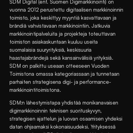
SDM Digital (ent. Suomen Digimarkkinointi) on
vuonna 2012 perustettu digitaalisen markkinoinnin
toimisto, joka keskittyy myyntiä kasvattavaan ja
brändiä vahvistavaan markkinointiin. Jatkuvia
markkinointipalveluita ja projekteja toteuttavan
toimiston asiakaskuntaan kuuluu useita
suomalaisia suuryrityksiä, keskisuuria
haastajabrändejä sekä kansainvälisiä yrityksiä.
SDM on palkittu useaan otteeseen Vuoden
Toimistona omassa kategoriassaan ja tunnetaan
parhaiten strategisena digi- ja performance-
markkinointitoimistona.
SDM:n lähestymistapa yhdistää monikanavaisen
digimarkkinoinnin teknisen suorituskyvyn,
strategisen ajattelun ja luovan osaamisen yhdeksi
datan ohjaamaksi kokonaisuudeksi. Yrityksessä