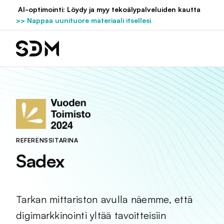
Hyppää
AI-optimointi: Löydy ja myy tekoälypalveluiden kautta
sisältöön
>> Nappaa uunituore materiaali itsellesi
REFERENSSITARINA
Sadex
Tarkan mittariston avulla näemme, että
digimarkkinointi yltää tavoitteisiin