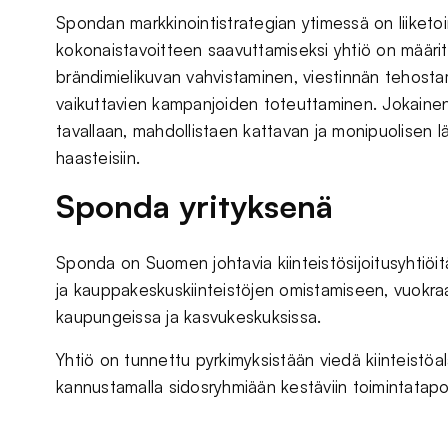
Spondan markkinointistrategian ytimessä on liiket
kokonaistavoitteen saavuttamiseksi yhtiö on määrite
brändimielikuvan vahvistaminen, viestinnän tehost
vaikuttavien kampanjoiden toteuttaminen. Jokainen
tavallaan, mahdollistaen kattavan ja monipuolisen 
haasteisiin.
Sponda yrityksenä
Sponda on Suomen johtavia kiinteistösijoitusyhtiöitä
ja kauppakeskuskiinteistöjen omistamiseen, vuokr
kaupungeissa ja kasvukeskuksissa.
Yhtiö on tunnettu pyrkimyksistään viedä kiinteistöa
kannustamalla sidosryhmiään kestäviin toimintatapo