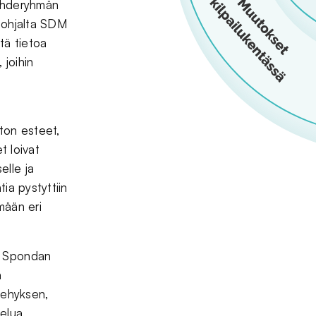
 kohderyhmän
 pohjalta SDM
stä tietoa
 joihin
ston esteet,
t loivat
elle ja
ia pystyttiin
mään eri
a Spondan
a
kehyksen,
elua,