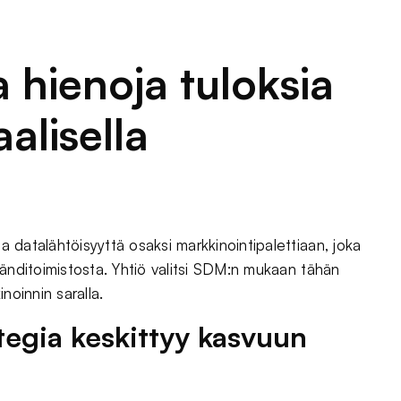
 hienoja tuloksia
aalisella
ja datalähtöisyyttä osaksi markkinointipalettiaan, joka
 bränditoimistosta. Yhtiö valitsi SDM:n mukaan tähän
noinnin saralla.
egia keskittyy kasvuun