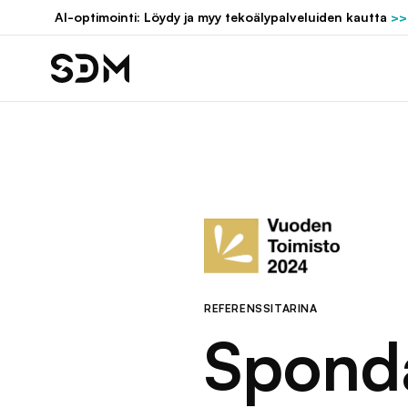
Hyppää
AI-optimointi: Löydy ja myy tekoälypalveluiden kautta
>>
sisältöön
REFERENSSITARINA
Spond