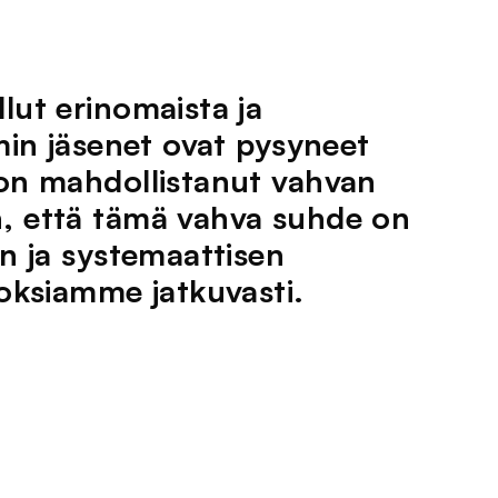
lut erinomaista ja
min jäsenet ovat pysyneet
 on mahdollistanut vahvan
, että tämä vahva suhde on
n ja systemaattisen
loksiamme jatkuvasti.