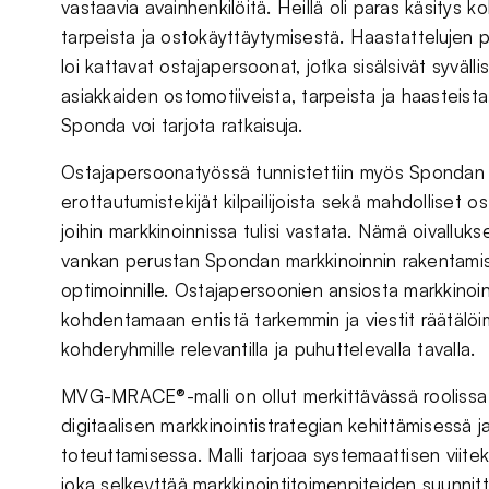
vastaavia avainhenkilöitä. Heillä oli paras käsitys
tarpeista ja ostokäyttäytymisestä. Haastattelujen
loi kattavat ostajapersoonat, jotka sisälsivät syvälli
asiakkaiden ostomotiiveista, tarpeista ja haasteista,
Sponda voi tarjota ratkaisuja.
Ostajapersoonatyössä tunnistettiin myös Spondan
erottautumistekijät kilpailijoista sekä mahdolliset o
joihin markkinoinnissa tulisi vastata. Nämä oivallukse
vankan perustan Spondan markkinoinnin rakentamis
optimoinnille. Ostajapersoonien ansiosta markkinoint
kohdentamaan entistä tarkemmin ja viestit räätälöi
kohderyhmille relevantilla ja puhuttelevalla tavalla.
MVG-MRACE®-malli on ollut merkittävässä rooliss
digitaalisen markkinointistrategian kehittämisessä j
toteuttamisessa. Malli tarjoaa systemaattisen viite
joka selkeyttää markkinointitoimenpiteiden suunnitt