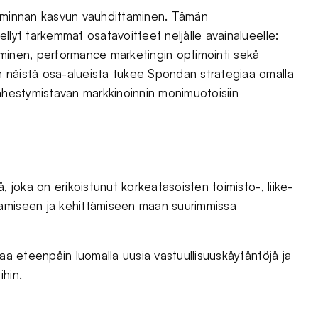
oiminnan kasvun vauhdittaminen. Tämän
llyt tarkemmat osatavoitteet neljälle avainalueelle:
aminen, performance marketingin optimointi sekä
 näistä osa-alueista tukee Spondan strategiaa omalla
lähestymistavan markkinoinnin monimuotoisiin
, joka on erikoistunut korkeatasoisten toimisto-, liike-
aamiseen ja kehittämiseen maan suurimmissa
laa eteenpäin luomalla uusia vastuullisuuskäytäntöjä ja
ihin.