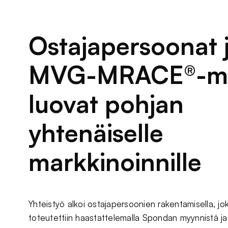
Ostajapersoonat 
MVG-MRACE®-ma
luovat pohjan
yhtenäiselle
markkinoinnille
Yhteistyö alkoi ostajapersoonien rakentamisella, jo
toteutettiin haastattelemalla Spondan myynnistä ja