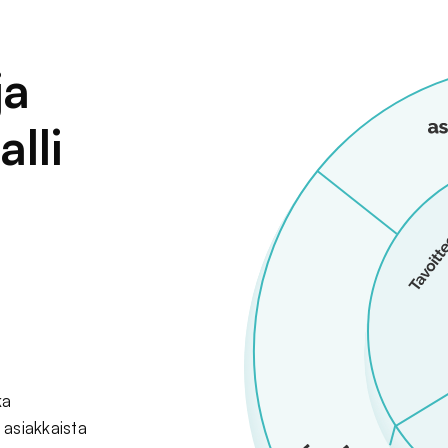
ja
lli
ka
 asiakkaista