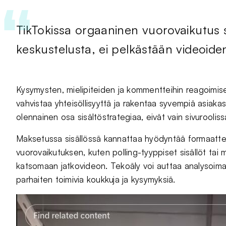
TikTokissa orgaaninen vuorovaikutus sy
keskustelusta, ei pelkästään videoiden
Kysymysten, mielipiteiden ja kommentteihin reagoimise
vahvistaa yhteisöllisyyttä ja rakentaa syvempiä asiaka
olennainen osa sisältöstrategiaa, eivät vain sivuroolissa
Maksetussa sisällössä kannattaa hyödyntää formaattej
vuorovaikutuksen, kuten polling-tyyppiset sisällöt tai m
katsomaan jatkovideon. Tekoäly voi auttaa analysoima
parhaiten toimivia koukkuja ja kysymyksiä.