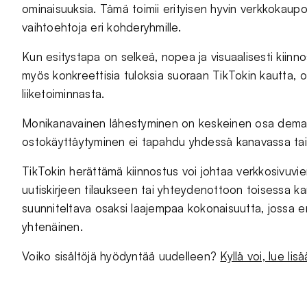
ominaisuuksia. Tämä toimii erityisen hyvin verkkokaupoil
vaihtoehtoja eri kohderyhmille.
Kun esitystapa on selkeä, nopea ja visuaalisesti kii
myös konkreettisia tuloksia suoraan TikTokin kautta, o
liiketoiminnasta.
Monikanavainen lähestyminen on keskeinen osa deman
ostokäyttäytyminen ei tapahdu yhdessä kanavassa tai y
TikTokin herättämä kiinnostus voi johtaa verkkosivuvie
uutiskirjeen tilaukseen tai yhteydenottoon toisessa kan
suunniteltava osaksi laajempaa kokonaisuutta, jossa eri
yhtenäinen.
Voiko sisältöjä hyödyntää uudelleen?
Kyllä voi, lue lisä