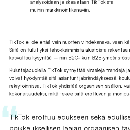
analysoidaan ja skaalataan TikTokista
muihin markkinointikanaviin.
TikTok ei ole enää vain nuorten viihdekanava, vaan käy
Siitä on tullut yksi tehokkaimmista alustoista rakentaa
kasvattaa kysyntää – niin B2C- kuin B2B-ympäristöss
Kuluttajapuolella TikTok synnyttää viraaleja trendejä j
voivat hyödyntää sitä asiantuntijabrändäyksessä, koulu
rekrytoinnissa. TikTok yhdistää orgaanisen sisällön, v
kokonaisuudeksi, mikä tekee siitä erottuvan ja monipu
TikTok erottuu edukseen sekä edulli
poikkeuksellisen laajan orgaanisen ta