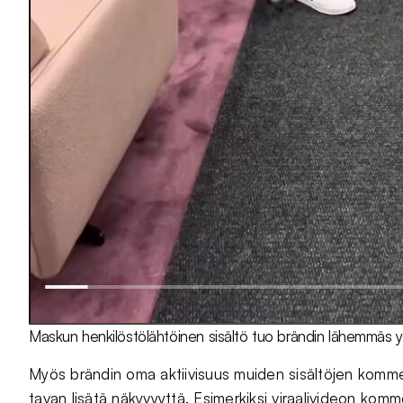
Maskun henkilöstölähtöinen sisältö tuo brändin lähemmäs y
Myös brändin oma aktiivisuus muiden sisältöjen komme
tavan lisätä näkyvyyttä. Esimerkiksi viraalivideon kom