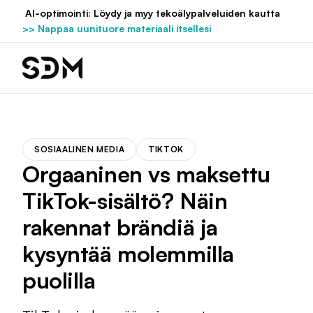
Hyppää
AI-optimointi: Löydy ja myy tekoälypalveluiden kautta
sisältöön
>> Nappaa uunituore materiaali itsellesi
SOSIAALINEN MEDIA
TIKTOK
Orgaaninen vs maksettu
TikTok-sisältö? Näin
rakennat brändiä ja
kysyntää molemmilla
puolilla