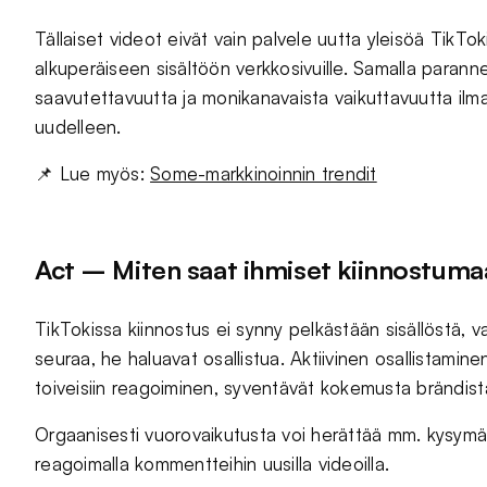
Tällaiset videot eivät vain palvele uutta yleisöä TikTok
alkuperäiseen sisältöön verkkosivuille. Samalla paranne
saavutettavuutta ja monikanavaista vaikuttavuutta ilma
uudelleen.
📌 Lue myös:
Some-markkinoinnin trendit
Act – Miten saat ihmiset kiinnostuma
TikTokissa kiinnostus ei synny pelkästään sisällöstä, 
seuraa, he haluavat osallistua. Aktiivinen osallistamin
toiveisiin reagoiminen, syventävät kokemusta brändist
Orgaanisesti vuorovaikutusta voi herättää mm. kysymäl
reagoimalla kommentteihin uusilla videoilla.