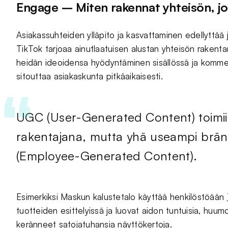
Engage – Miten rakennat yhteisön, jo
Asiakassuhteiden ylläpito ja kasvattaminen edellyttää 
TikTok tarjoaa ainutlaatuisen alustan yhteisön rakenta
heidän ideoidensa hyödyntäminen sisällössä ja komme
sitouttaa asiakaskunta pitkäaikaisesti.
UGC (User-Generated Content) toimi
rakentajana, mutta yhä useampi brä
(Employee-Generated Content).
Esimerkiksi Maskun kalustetalo käyttää henkilöstöään
tuotteiden esittelyissä ja luovat aidon tuntuisia, huumo
keränneet satojatuhansia näyttökertoja.