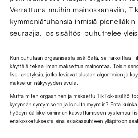
Verrattuna muihin mainoskanaviin, TikT
kymmeniätuhansia ihmisiä pienelläkin b
seuraajia, jos sisältösi puhuttelee ylei
Kun puhutaan orgaanisesta sisällöstä, se tarkoittaa TikTo
käyttäjä tekee ilman maksettua mainontaa. Toisin sanoe
live-lähetyksiä, jotka leviävät alustan algoritmien ja kä
maksetun näkyvyyden avulla.
Mutta miten orgaaninen ja maksettu TikTok-sisältö tod
kysynnän syntymiseen ja lopulta myyntiin? Entä kuinka
hyödyntää liiketoiminnan kasvattamiseen systemaattis
ensikosketuksesta aina asiakassuhteen ylläpitoon sa