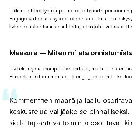
Tällainen lähestymistapa tuo esiin brändin persoonan 
Engage-vaiheessa
kyse ei ole enää pelkästään näkyvyy
kykenee rakentamaan suhteita, jotka johtavat suosittelui
Measure – Miten mitata onnistumista 
TikTok tarjoaa monipuoliset mittarit, mutta tulosten arvi
Esimerkiksi sitoutumisaste eli engagement rate kertoo,
Kommenttien määrä ja laatu osoittavat
keskustelua vai jääkö se pinnalliseksi. 
siellä tapahtuva toiminta osoittavat k