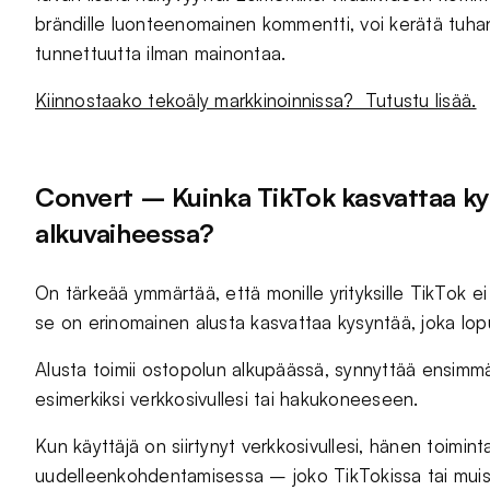
brändille luonteenomainen kommentti, voi kerätä tuhan
tunnettuutta ilman mainontaa.
Kiinnostaako tekoäly markkinoinnissa? Tutustu lisää.
Convert – Kuinka TikTok kasvattaa k
alkuvaiheessa?
On tärkeää ymmärtää, että monille yrityksille TikTok e
se on erinomainen alusta kasvattaa kysyntää, joka lop
Alusta toimii ostopolun alkupäässä, synnyttää ensimm
esimerkiksi verkkosivullesi tai hakukoneeseen.
Kun käyttäjä on siirtynyt verkkosivullesi, hänen toimi
uudelleenkohdentamisessa – joko TikTokissa tai muis