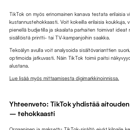
TikTok on myös erinomainen kanava testata erilaisia v
kustannustehokkaasti. Voit kokeilla erilaisia koukkuja, v
pienellä budjetilla ja skaalata parhaiten toimivat idea
sisällöistä printti- tai TV-kampanjoihin saakka.
Tekoälyn avulla voit analysoida sisältövarianttien suor
optimoida jatkuvasti. Näin TikTok toimii paitsi näkyv
alustana.
Lue lisää myös mittaamisesta digimarkkinoinnissa.
Yhteenveto: TikTok yhdistää aitouden,
– tehokkaasti
Orgaaninen ja maksettu TikTok-sisältö eivät kilpaile 