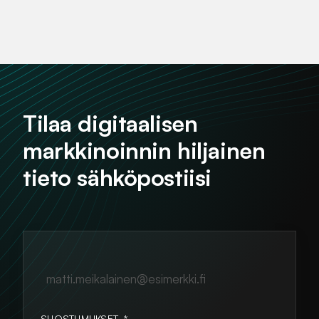
Tilaa digitaalisen
markkinoinnin hiljainen
tieto sähköpostiisi
matti.meikalainen@esimerkki.fi
SUOSTUMUKSET
*