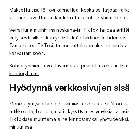
Maksettu sisältö toki kannattaa, koska se tarjoaa tark
voidaan tavoittaa tarkasti rajattuja kohderyhmiä tehokka
Verrattuna muihin mainoskanaviin
TikTok tarjoaa eritt
erityisesti silloin, kun yhdistetään taktinen kohdennus j
Tämä tekee TikTokista houkuttelevan alustan niin brä
kasvattamiseen.
Kohderyhmien tavoittavuudesta pääset lukemaan lisää
kohderyhmäsi
Hyödynnä verkkosivujen sisäl
Monella yrityksellä on jo valmiiksi arvokasta sisältöä ver
artikkeleita, blogeja, usein kysyttyjä kysymyksiä tai as
TikTokissa muuttamalla ne kiinnostaviksi lyhytvideoiksi, 
minuutissa.