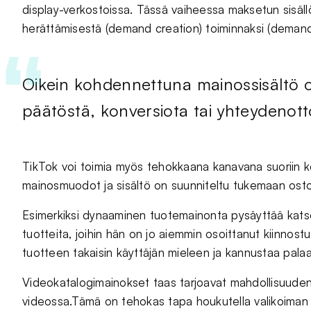
display-verkostoissa. Tässä vaiheessa maksetun sisäll
herättämisestä (demand creation) toiminnaksi (demand
Oikein kohdennettuna mainossisältö 
päätöstä, konversiota tai yhteydenott
TikTok voi toimia myös tehokkaana kanavana suoriin ko
mainosmuodot ja sisältö on suunniteltu tukemaan ost
Esimerkiksi dynaaminen tuotemainonta pysäyttää katsoj
tuotteita, joihin hän on jo aiemmin osoittanut kiinnost
tuotteen takaisin käyttäjän mieleen ja kannustaa pal
Videokatalogimainokset taas tarjoavat mahdollisuuden 
videossa.Tämä on tehokas tapa houkutella valikoiman la