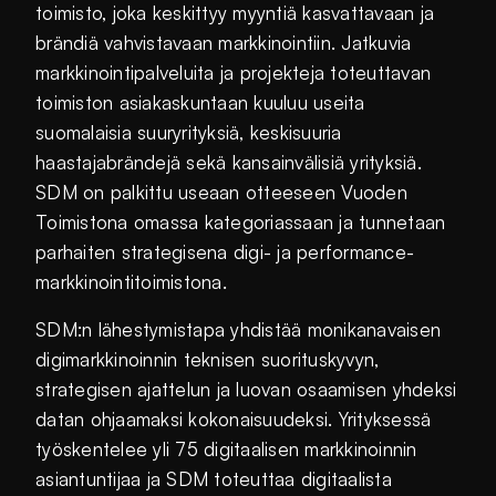
toimisto, joka keskittyy myyntiä kasvattavaan ja
brändiä vahvistavaan markkinointiin. Jatkuvia
markkinointipalveluita ja projekteja toteuttavan
toimiston asiakaskuntaan kuuluu useita
suomalaisia suuryrityksiä, keskisuuria
haastajabrändejä sekä kansainvälisiä yrityksiä.
SDM on palkittu useaan otteeseen Vuoden
Toimistona omassa kategoriassaan ja tunnetaan
parhaiten strategisena digi- ja performance-
markkinointitoimistona.
SDM:n lähestymistapa yhdistää monikanavaisen
digimarkkinoinnin teknisen suorituskyvyn,
strategisen ajattelun ja luovan osaamisen yhdeksi
datan ohjaamaksi kokonaisuudeksi. Yrityksessä
työskentelee yli 75 digitaalisen markkinoinnin
asiantuntijaa ja SDM toteuttaa digitaalista