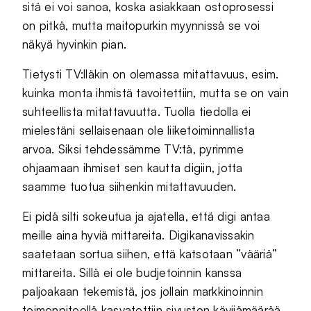
sitä ei voi sanoa, koska asiakkaan ostoprosessi
on pitkä, mutta maitopurkin myynnissä se voi
näkyä hyvinkin pian.
Tietysti TV:lläkin on olemassa mitattavuus, esim.
kuinka monta ihmistä tavoitettiin, mutta se on vain
suhteellista mitattavuutta. Tuolla tiedolla ei
mielestäni sellaisenaan ole liiketoiminnallista
arvoa. Siksi tehdessämme TV:tä, pyrimme
ohjaamaan ihmiset sen kautta digiin, jotta
saamme tuotua siihenkin mitattavuuden.
Ei pidä silti sokeutua ja ajatella, että digi antaa
meille aina hyviä mittareita. Digikanavissakin
saatetaan sortua siihen, että katsotaan ”vääriä”
mittareita. Sillä ei ole budjetoinnin kanssa
paljoakaan tekemistä, jos jollain markkinoinnin
toimenpiteellä kasvatettiin sivuston kävijämäärää