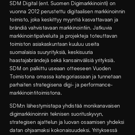
SDM Digital (ent. Suomen Digimarkkinointi) on
vuonna 2012 perustettu digitaalisen markkinoinnin
toimisto, joka keskittyy myyntiä kasvattavaan ja
brändiä vahvistavaan markkinointiin. Jatkuvia
markkinointipalveluita ja projekteja toteuttavan
toimiston asiakaskuntaan kuuluu useita
suomalaisia suuryrityksiä, keskisuuria
haastajabrändejä sekä kansainvälisiä yrityksiä.
SDM on palkittu useaan otteeseen Vuoden
Toimistona omassa kategoriassaan ja tunnetaan
parhaiten strategisena digi- ja performance-
markkinointitoimistona.
SDM:n lähestymistapa yhdistää monikanavaisen
digimarkkinoinnin teknisen suorituskyvyn,
strategisen ajattelun ja luovan osaamisen yhdeksi
datan ohjaamaksi kokonaisuudeksi. Yrityksessä