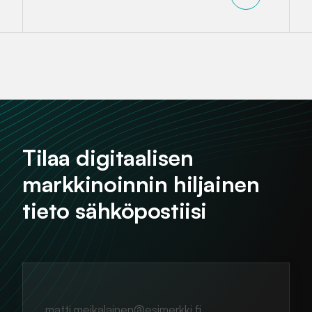
Tilaa digitaalisen
markkinoinnin hiljainen
tieto sähköpostiisi
matti.meikalainen@esimerkki.fi