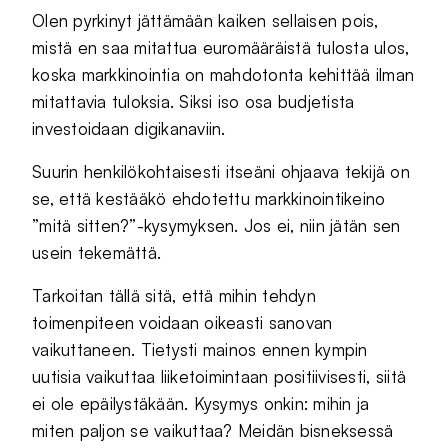
Olen pyrkinyt jättämään kaiken sellaisen pois,
mistä en saa mitattua euromääräistä tulosta ulos,
koska markkinointia on mahdotonta kehittää ilman
mitattavia tuloksia. Siksi iso osa budjetista
investoidaan digikanaviin.
Suurin henkilökohtaisesti itseäni ohjaava tekijä on
se, että kestääkö ehdotettu markkinointikeino
”mitä sitten?”-kysymyksen. Jos ei, niin jätän sen
usein tekemättä.
Tarkoitan tällä sitä, että mihin tehdyn
toimenpiteen voidaan oikeasti sanovan
vaikuttaneen. Tietysti mainos ennen kympin
uutisia vaikuttaa liiketoimintaan positiivisesti, siitä
ei ole epäilystäkään. Kysymys onkin: mihin ja
miten paljon se vaikuttaa? Meidän bisneksessä