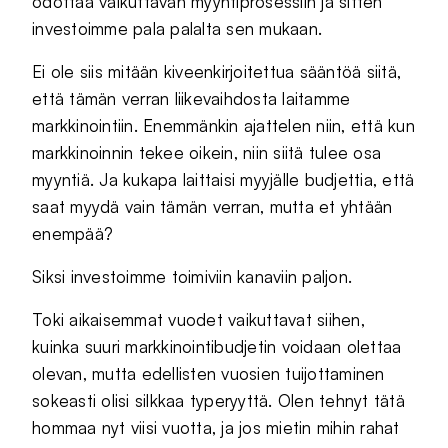
odottaa vaikuttavan myyntiprosessiin ja sitten
investoimme pala palalta sen mukaan.
Ei ole siis mitään kiveenkirjoitettua sääntöä siitä,
että tämän verran liikevaihdosta laitamme
markkinointiin. Enemmänkin ajattelen niin, että kun
markkinoinnin tekee oikein, niin siitä tulee osa
myyntiä. Ja kukapa laittaisi myyjälle budjettia, että
saat myydä vain tämän verran, mutta et yhtään
enempää?
Siksi investoimme toimiviin kanaviin paljon.
Toki aikaisemmat vuodet vaikuttavat siihen,
kuinka suuri markkinointibudjetin voidaan olettaa
olevan, mutta edellisten vuosien tuijottaminen
sokeasti olisi silkkaa typeryyttä. Olen tehnyt tätä
hommaa nyt viisi vuotta, ja jos mietin mihin rahat