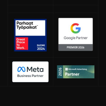
Avautuu uuteen ikkunaan