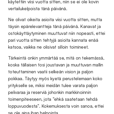
käytettiin viisi vuotta sitten, niin se ei ole kovin
vertailukelpoista tänä päivänä.
Ne olivat oikeita asioita viisi vuotta sitten, mutta
täysin epärelevantteja tänä päivänä. Kanavat ja
ostokäyttäytyminen muuttuvat niin nopeasti, ettei
pari vuotta sitten tehtyjä asioita kannata enää
katsoa, vaikka ne olisivat silloin toimineet.
Tärkeintä onkin ymmärtää se, mitä on tekemässä,
koska tällaisen tosi joustavan ja muuttuvan mallin
toteuttaminen vaatii selkeän vision ja paljon
pokkaa. Täytyy myös kyetä perustelemaan koko
yritykselle se, miksi meidän tulee varata paljon
pelivaraa ja reserviä johonkin markkinoinnin
toimenpiteeseen, jota ”ehkä saatetaan tehdä
loppuvuodesta”. Kokemuksesta voin sanoa, ettei
se ole aina ihan helpointa.