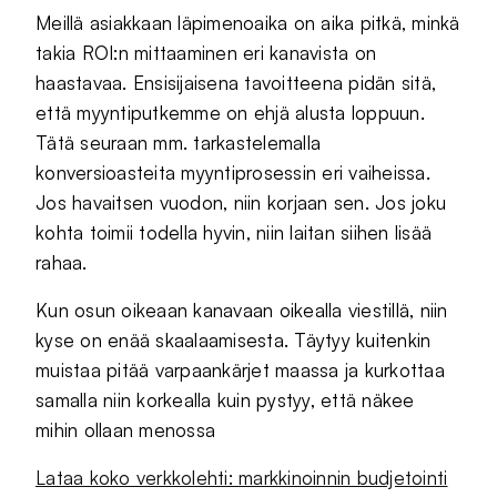
Meillä asiakkaan läpimenoaika on aika pitkä, minkä
takia ROI:n mittaaminen eri kanavista on
haastavaa. Ensisijaisena tavoitteena pidän sitä,
että myyntiputkemme on ehjä alusta loppuun.
Tätä seuraan mm. tarkastelemalla
konversioasteita myyntiprosessin eri vaiheissa.
Jos havaitsen vuodon, niin korjaan sen. Jos joku
kohta toimii todella hyvin, niin laitan siihen lisää
rahaa.
Kun osun oikeaan kanavaan oikealla viestillä, niin
kyse on enää skaalaamisesta. Täytyy kuitenkin
muistaa pitää varpaankärjet maassa ja kurkottaa
samalla niin korkealla kuin pystyy, että näkee
mihin ollaan menossa
Lataa koko verkkolehti: markkinoinnin budjetointi