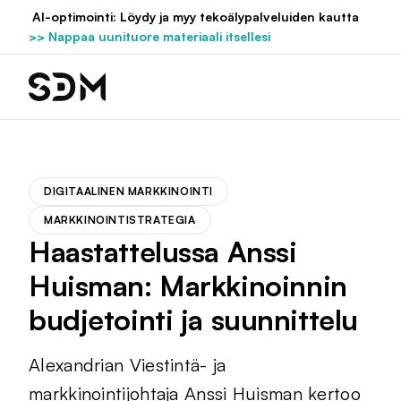
Hyppää
AI-optimointi: Löydy ja myy tekoälypalveluiden kautta
sisältöön
>> Nappaa uunituore materiaali itsellesi
DIGITAALINEN MARKKINOINTI
MARKKINOINTISTRATEGIA
Haastattelussa Anssi
Huisman: Markkinoinnin
budjetointi ja suunnittelu
Alexandrian Viestintä- ja
markkinointijohtaja Anssi Huisman kertoo