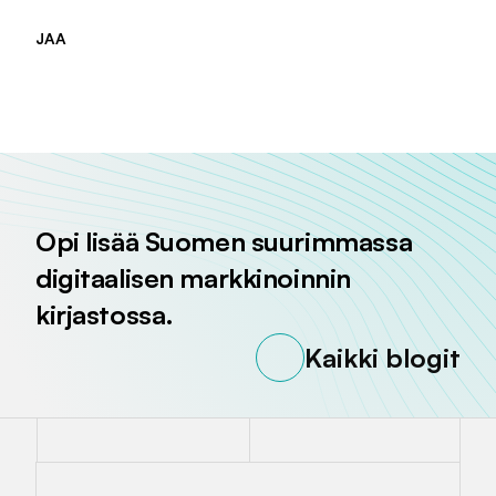
JAA
Jaa sivu palvelussa
Jaa sivu palvelussa
Jaa sivu palvelussa
Opi lisää Suomen suurimmassa
digitaalisen markkinoinnin
kirjastossa.
Kaikki blogit