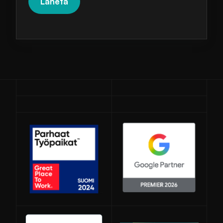
Avautuu uuteen ikkunaan