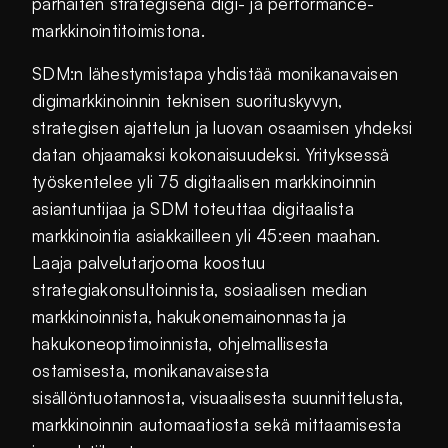
parhaiten strategisena digi- ja performance-
markkinointitoimistona.
SDM:n lähestymistapa yhdistää monikanavaisen
digimarkkinoinnin teknisen suorituskyvyn,
strategisen ajattelun ja luovan osaamisen yhdeksi
datan ohjaamaksi kokonaisuudeksi. Yrityksessä
työskentelee yli 75 digitaalisen markkinoinnin
asiantuntijaa ja SDM toteuttaa digitaalista
markkinointia asiakkailleen yli 45:een maahan.
Laaja palvelutarjooma koostuu
strategiakonsultoinnista, sosiaalisen median
markkinoinnista, hakukonemainonnasta ja
hakukoneoptimoinnista, ohjelmallisesta
ostamisesta, monikanavaisesta
sisällöntuotannosta, visuaalisesta suunnittelusta,
markkinoinnin automaatiosta sekä mittaamisesta