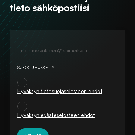
tieto sähköpostiisi
matti.meikalainen@esimerkki.fi
SUOSTUMUKSET
*
Hyväksyn tietosuojaselosteen ehdot
SUOSTUMUKSET
*
Hyväksyn evästeselosteen ehdot