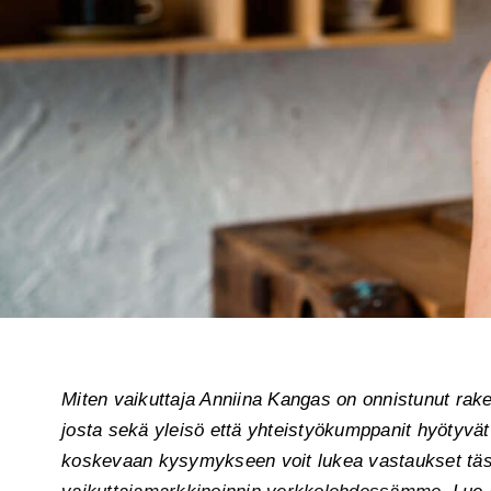
Miten vaikuttaja Anniina Kangas on onnistunut rake
josta sekä yleisö että yhteistyökumppanit hyötyv
koskevaan kysymykseen voit lukea vastaukset tästä 