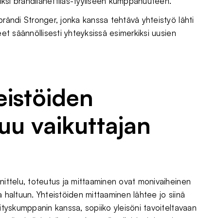
kiksi brändilähettiläs-tyyliseen kumppanuuteen.
brändi Stronger, jonka kanssa tehtävä yhteistyö lähti
eet säännöllisesti yhteyksissä esimerkiksi uusien
eist
öiden
uu vaikuttajan
nnittelu, toteutus ja mittaaminen ovat monivaiheinen
a haltuun. Yhteistöiden mittaaminen lähtee jo siinä
rityskumppanin kanssa, sopiiko yleisöni tavoiteltavaan