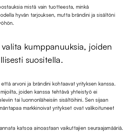
 postauksia mistä vain tuotteesta, minkä
todella hyvän tarjouksen, mutta brändini ja sisältöni
työhön.
 valita kumppanuuksia, joiden
lisesti suositella.
, että arvoni ja brändini kohtaavat yrityksen kanssa.
imijoilta, joiden kanssa tehtävä yhteistyö ei
eviin tai luonnonläheisiin sisältöihini. Sen sijaan
lämäntapaa markkinoivat yritykset ovat valikoituneet
annata katsoa ainoastaan vaikuttajien seuraajamääriä.