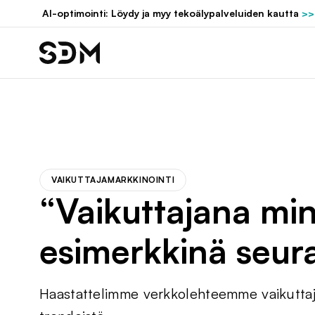
Hyppää
AI-optimointi: Löydy ja myy tekoälypalveluiden kautta
>>
sisältöön
VAIKUTTAJAMARKKINOINTI
“Vaikuttajana min
esimerkkinä seuraa
Haastattelimme verkkolehteemme vaikuttaja