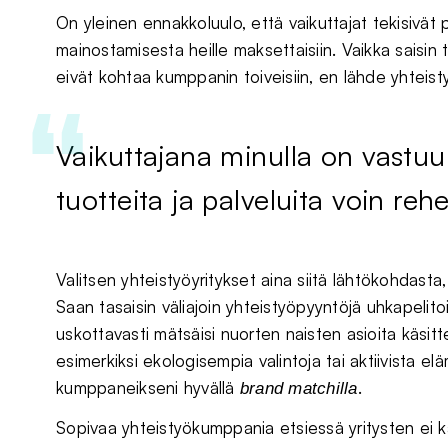
On yleinen ennakkoluulo, että vaikuttajat tekisivät
mainostamisesta heille maksettaisiin. Vaikka saisin 
eivät kohtaa kumppanin toiveisiin, en lähde yhteis
Vaikuttajana minulla on vastuu
tuotteita ja palveluita voin rehel
Valitsen yhteistyöyritykset aina siitä lähtökohdasta
Saan tasaisin väliajoin yhteistyöpyyntöjä uhkapelito
uskottavasti mätsäisi nuorten naisten asioita käsittel
esimerkiksi ekologisempia valintoja tai aktiivista e
kumppaneikseni hyvällä
.
brand matchilla
Sopivaa yhteistyökumppania etsiessä yritysten ei k