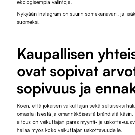
ekologisempia valintoja.
Nykyään Instagram on suurin somekanavani, ja lisäksi
suomeksi.
Kaupallisen yhtei
ovat sopivat arvo
sopivuus ja enna
Koen, että jokaisen vaikuttajan sekä sellaiseksi h
omasta itsestä ja omannäköisestä brändistä käsin. S
aitous on vaikuttajan paras myynti- ja uskottavuusval
hallaa myös koko vaikuttajan uskottavuudelle.