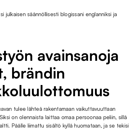
 julkaisen säännöllisesti blogissani englanniksi ja
styön avainsanoja
t, brändin
kkoluulottomuus
aluavan tulee lähteä rakentamaan vaikuttavuuttaan
iksi on olennaista laittaa omaa persoonaa peliin, sillä
tti. Päälle liimattu sisältö kyllä huomataan, ja se tekisi