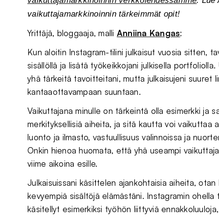
vaikuttajamarkkinoinnin verkkolehdessämme
. Lue 
vaikuttajamarkkinoinnin tärkeimmät opit!
Yrittäjä, bloggaaja, malli
Anniina Kangas
:
Kun aloitin Instagram-tilini julkaisut vuosia sitten, 
sisällöllä ja lisätä työkeikkojani julkisella portfoliol
yhä tärkeitä tavoitteitani, mutta julkaisujeni suuret
kantaaottavampaan suuntaan.
Vaikuttajana minulle on tärkeintä olla esimerkki ja s
merkityksellisiä aiheita, ja sitä kautta voi vaikuttaa 
luonto ja ilmasto, vastuullisuus valinnoissa ja nuort
Onkin hienoa huomata, että yhä useampi vaikuttaja
viime aikoina esille.
Julkaisuissani käsittelen ajankohtaisia aiheita, otan 
kevyempiä sisältöjä elämästäni. Instagramin ohella t
käsitellyt esimerkiksi työhön liittyviä ennakkoluuloj