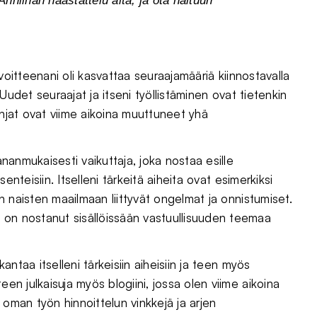
Anniinan haastattelu alta, ja ota haltuun
tavoitteenani oli kasvattaa seuraajamääriä kiinnostavalla
la. Uudet seuraajat ja itseni työllistäminen ovat tietenkin
 linjat ovat viime aikoina muuttuneet yhä
ananmukaisesti vaikuttaja, joka nostaa esille
asenteisiin. Itselleni tärkeitä aiheita ovat esimerkiksi
en naisten maailmaan liittyvät ongelmat ja onnistumiset.
 on nostanut sisällöissään vastuullisuuden teemaa
kantaa itselleni tärkeisiin aiheisiin ja teen myös
een julkaisuja myös blogiini, jossa olen viime aikoina
a, oman työn hinnoittelun vinkkejä ja arjen