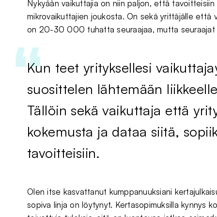
Nykyään vaikuttajia on niin paljon, että tavoitteis
mikrovaikuttajien joukosta. On sekä yrittäjälle että v
on 20-30 000 tuhatta seuraajaa, mutta seuraajat e
Kun teet yrityksellesi vaikuttaj
suosittelen lähtemään liikkeelle
Tällöin sekä vaikuttaja että yri
kokemusta ja dataa siitä, sopii
tavoitteisiin.
Olen itse kasvattanut kumppanuuksiani kertajulkaisu
sopiva linja on löytynyt. Kertasopimuksilla kynnys 