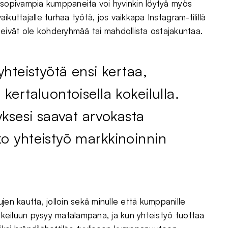
iin sopivampia kumppaneita voi hyvinkin löytyä myös
aikuttajalle turhaa työtä, jos vaikkapa Instagram-tilillä
ivät ole kohderyhmää tai mahdollista ostajakuntaa.
ayhteistyötä ensi kertaa,
 kertaluontoisella kokeilulla.
tyksesi saavat arvokasta
ko yhteistyö markkinoinnin
jen kautta, jolloin sekä minulle että kumppanille
kokeiluun pysyy matalampana, ja kun yhteistyö tuottaa