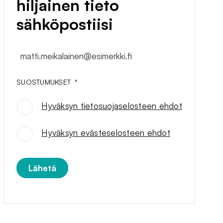
hiljainen tieto
sähköpostiisi
matti.meikalainen@esimerkki.fi
SUOSTUMUKSET
*
Hyväksyn tietosuojaselosteen ehdot
SUOSTUMUKSET
*
Hyväksyn evästeselosteen ehdot