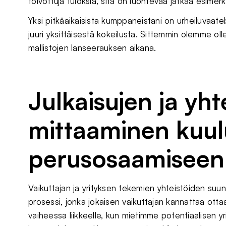
toivottuja tuloksia, sitä on luontevaa jatkaa esimer
Yksi pitkäaikaisista kumppaneistani on urheiluvaate
juuri yksittäisestä kokeilusta. Sittemmin olemme oll
mallistojen lanseerauksen aikana.
Julkaisujen ja yht
mittaaminen kuul
perusosaamiseen
Vaikuttajan ja yrityksen tekemien yhteistöiden suu
prosessi, jonka jokaisen vaikuttajan kannattaa otta
vaiheessa liikkeelle, kun mietimme potentiaalisen y