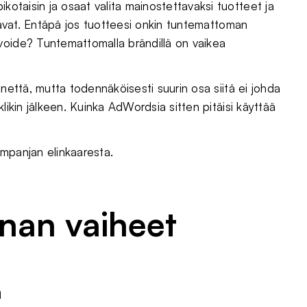
ikotaisin ja osaat valita mainostettavaksi tuotteet ja
 ostavat. Entäpä jos tuotteesi onkin tuntemattoman
voide? Tuntemattomalla brändillä on vaikea
kennettä, mutta todennäköisesti suurin osa siitä ei johda
 klikin jälkeen. Kuinka AdWordsia sitten pitäisi käyttää
ampanjan elinkaaresta.
an vaiheet
a