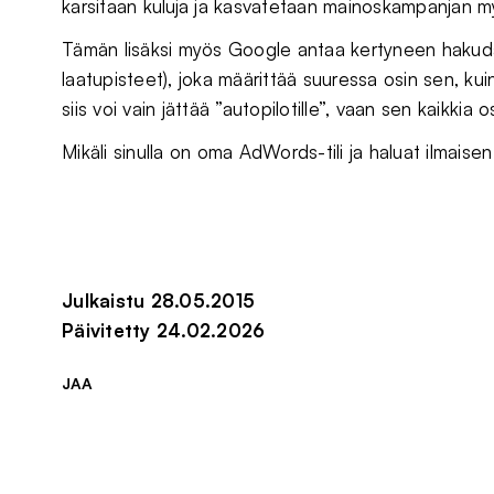
karsitaan kuluja ja kasvatetaan mainoskampanjan my
Tämän lisäksi myös Google antaa kertyneen hakudata
laatupisteet), joka määrittää suuressa osin sen, 
siis voi vain jättää ”autopilotille”, vaan sen kaikkia 
Mikäli sinulla on oma AdWords-tili ja haluat ilmais
Julkaistu 28.05.2015
Päivitetty 24.02.2026
JAA
Jaa sivu palvelussa
Jaa sivu palvelussa
Jaa sivu palvelussa