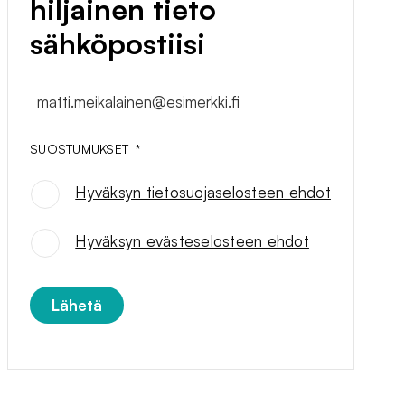
hiljainen tieto
sähköpostiisi
matti.meikalainen@esimerkki.fi
SUOSTUMUKSET
*
Hyväksyn tietosuojaselosteen ehdot
SUOSTUMUKSET
*
Hyväksyn evästeselosteen ehdot