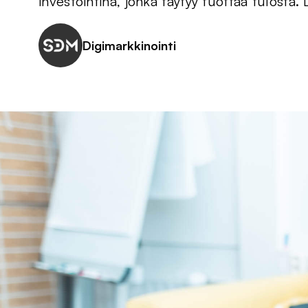
investointina, jonka täytyy tuottaa tulosta.
Digimarkkinointi