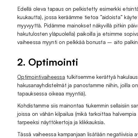
Edellä oleva tapaus on pelkistetty esimerkki etsint
kuukautta), jossa keräämme tietoa ”aidoista” käyte
myyvyyttä. Pidämme mainokset näkyvillä pitkin päivä
hakutulosten yläpuolella) paikoilla ja etsimme sopiv
vaiheessa myynti on pelkkää bonusta – aito palki
2. Optimointi
Optimointivaiheessa
tulkitsemme kerättyä hakulaus
hakusanayhdistelmät ja panostamme niihin, joilla o
tapauksessa oikeaa myyntiä).
Kohdistamme siis mainontaa tiukemmin sellaisiin san
joissa on vähän kilpailua (mikä tarkoittaa halvempia
tarpeeksi näyttökertoja ja klikkauksia.
Tässä vaiheessa kampanjaan lisätään negatiivisia 