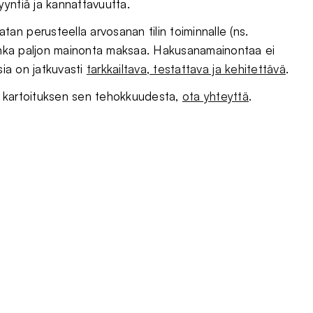
yntiä ja kannattavuutta.
n perusteella arvosanan tilin toiminnalle (ns.
kuinka paljon mainonta maksaa. Hakusanamainontaa ei
osia on jatkuvasti
tarkkailtava, testattava ja kehitettävä
.
en kartoituksen sen tehokkuudesta,
ota yhteyttä
.