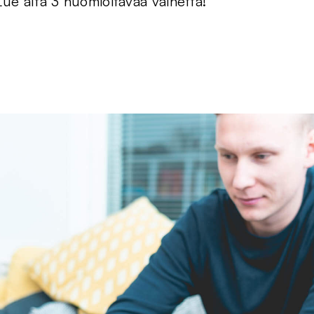
 Lue alta 3 huomioitavaa vaihetta!