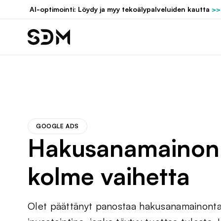
Hyppää
AI-optimointi: Löydy ja myy tekoälypalveluiden kautta
>>
sisältöön
GOOGLE ADS
Hakusanamainonn
kolme vaihetta
Olet päättänyt panostaa hakusanamainonta