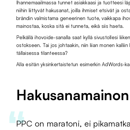
Ihannemaailmassa tunnet asiakkaasi ja tuotteesi läp
niihin liittyvät hakusanat, joilla ihmiset etsivät ja
brändin valmistama geneerinen tuote, vaikkapa iho
mainostaa, koska sitä ei tunneta, eikä siis haeta.
Pelkällä ihovoide-sanalla saat kyllä sivustollesi lii
ostokseen. Tai jos johtaakin, niin liian monen kalliin
tällaisessa tilanteessa?
Alla esitän yksinkertaistetun esimerkin AdWords-k
Hakusanamainonn
PPC on maratoni, ei pikamatk