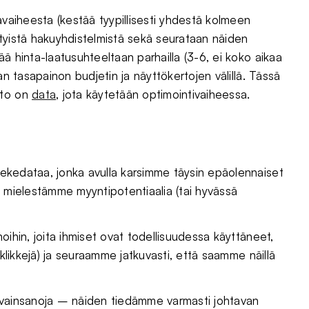
ävaiheesta (kestää tyypillisesti yhdestä kolmeen
tyistä hakuyhdistelmistä sekä seurataan näiden
ä hinta-laatusuhteeltaan parhailla (3-6, ei koko aikaa
an tasapainon budjetin ja näyttökertojen välillä. Tässä
nto on
data
, jota käytetään optimointivaiheessa.
ekedataa, jonka avulla karsimme täysin epäolennaiset
n mielestämme myyntipotentiaalia (tai hyvässä
oihin, joita ihmiset ovat todellisuudessa käyttäneet,
 klikkejä) ja seuraamme jatkuvasti, että saamme näillä
avainsanoja – näiden tiedämme varmasti johtavan