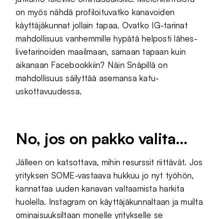
on myös nähdä profiloituvatko kanavoiden
käyttäjäkunnat jollain tapaa. Ovatko IG-tarinat
mahdollisuus vanhemmille hypätä helposti lähes-
livetarinoiden maailmaan, samaan tapaan kuin
aikanaan Facebookkiin? Näin Snäpillä on
mahdollisuus säilyttää asemansa katu-
uskottavuudessa.
No, jos on pakko valita…
Jälleen on katsottava, mihin resurssit riittävät. Jos
yrityksen SOME-vastaava hukkuu jo nyt työhön,
kannattaa uuden kanavan valtaamista harkita
huolella. Instagram on käyttäjäkunnaltaan ja muilta
ominaisuuksiltaan monelle yritykselle se