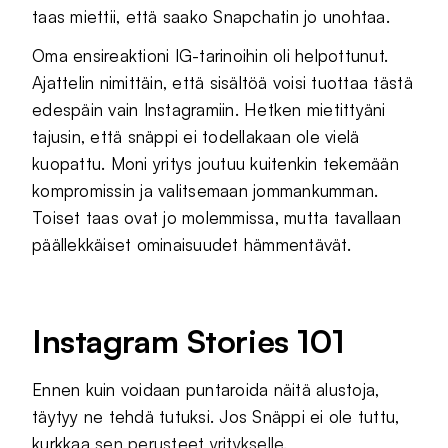
taas miettii, että saako Snapchatin jo unohtaa.
Oma ensireaktioni IG-tarinoihin oli helpottunut.
Ajattelin nimittäin, että sisältöä voisi tuottaa tästä
edespäin vain Instagramiin. Hetken mietittyäni
tajusin, että snäppi ei todellakaan ole vielä
kuopattu. Moni yritys joutuu kuitenkin tekemään
kompromissin ja valitsemaan jommankumman.
Toiset taas ovat jo molemmissa, mutta tavallaan
päällekkäiset ominaisuudet hämmentävät.
Instagram Stories 101
Ennen kuin voidaan puntaroida näitä alustoja,
täytyy ne tehdä tutuksi. Jos Snäppi ei ole tuttu,
kurkkaa
sen perusteet yritykselle
.