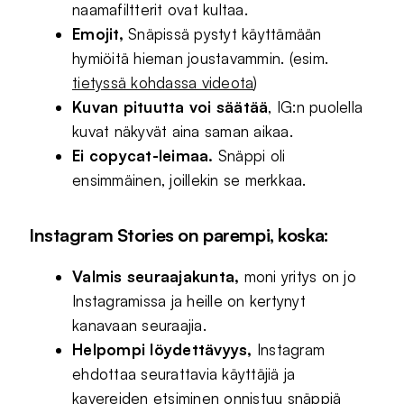
naamafiltterit ovat kultaa.
Emojit,
Snäpissä pystyt käyttämään
hymiöitä hieman joustavammin. (esim.
tietyssä kohdassa videota
)
Kuvan pituutta voi säätää
, IG:n puolella
kuvat näkyvät aina saman aikaa.
Ei copycat-leimaa.
Snäppi oli
ensimmäinen, joillekin se merkkaa.
Instagram Stories on parempi, koska:
Valmis seuraajakunta,
moni yritys on jo
Instagramissa ja heille on kertynyt
kanavaan seuraajia.
Helpompi löydettävyys,
Instagram
ehdottaa seurattavia käyttäjiä ja
kavereiden etsiminen onnistuu snäppiä