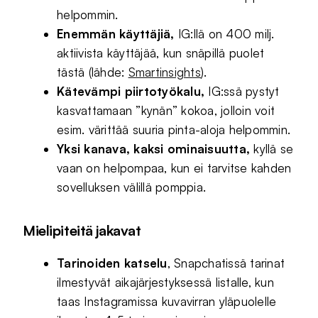
helpommin.
Enemmän käyttäjiä,
IG:llä on 400 milj.
aktiivista käyttäjää, kun snäpillä puolet
tästä (lähde:
Smartinsights
).
Kätevämpi piirtotyökalu,
IG:ssä pystyt
kasvattamaan ”kynän” kokoa, jolloin voit
esim. värittää suuria pinta-aloja helpommin.
Yksi kanava, kaksi ominaisuutta,
kyllä se
vaan on helpompaa, kun ei tarvitse kahden
sovelluksen välillä pomppia.
Mielipiteitä jakavat
Tarinoiden katselu
, Snapchatissä tarinat
ilmestyvät aikajärjestyksessä listalle, kun
taas Instagramissa kuvavirran yläpuolelle