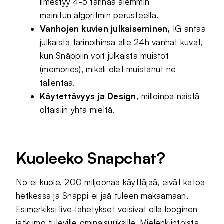
ilmestyy 4-5 tarinaa aiemmin
mainitun algoritmin perusteella.
Vanhojen kuvien julkaiseminen,
IG antaa
julkaista tarinoihinsa alle 24h vanhat kuvat,
kun Snäppiin voit julkaista muistot
(
memories
), mikäli olet muistanut ne
tallentaa.
Käytettävyys ja Design,
milloinpa näistä
oltaisiin yhtä mieltä.
Kuoleeko Snapchat?
No ei kuole. 200 miljoonaa käyttäjää, eivät katoa
hetkessä ja Snäppi ei jää tuleen makaamaan.
Esimerkiksi live-lähetykset voisivat olla looginen
jatkumo tuleville ominaisuuksille. Mielenkiintoista