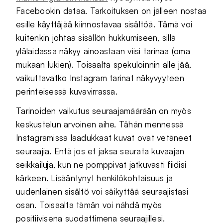
Facebookin dataa. Tarkoituksen on jälleen nostaa
esille käyttäjää kiinnostavaa sisältöä. Tämä voi
kuitenkin johtaa sisällön hukkumiseen, sillä
ylälaidassa näkyy ainoastaan viisi tarinaa (oma
mukaan lukien). Toisaalta spekuloinnin alle jää,
vaikuttavatko Instagram tarinat näkyvyyteen
perinteisessä kuvavirrassa.
Tarinoiden vaikutus seuraajamäärään on myös
keskustelun arvoinen aihe. Tähän mennessä
Instagramissa laadukkaat kuvat ovat vetäneet
seuraajia. Entä jos et jaksa seurata kuvaajan
seikkailuja, kun ne pomppivat jatkuvasti fiidisi
kärkeen. Lisääntynyt henkilökohtaisuus ja
uudenlainen sisältö voi säikyttää seuraajistasi
osan. Toisaalta tämän voi nähdä myös
positiivisena suodattimena seuraajillesi.