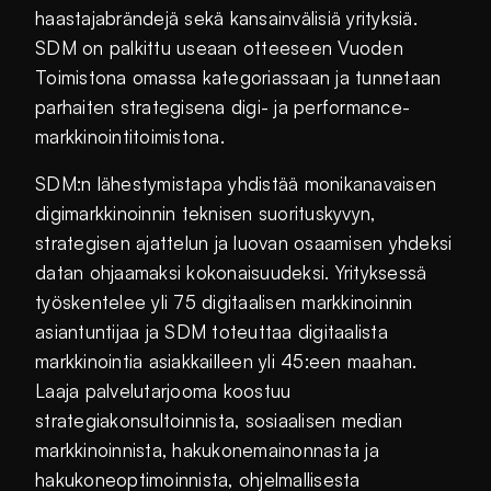
haastajabrändejä sekä kansainvälisiä yrityksiä.
SDM on palkittu useaan otteeseen Vuoden
Toimistona omassa kategoriassaan ja tunnetaan
parhaiten strategisena digi- ja performance-
markkinointitoimistona.
SDM:n lähestymistapa yhdistää monikanavaisen
digimarkkinoinnin teknisen suorituskyvyn,
strategisen ajattelun ja luovan osaamisen yhdeksi
datan ohjaamaksi kokonaisuudeksi. Yrityksessä
työskentelee yli 75 digitaalisen markkinoinnin
asiantuntijaa ja SDM toteuttaa digitaalista
markkinointia asiakkailleen yli 45:een maahan.
Laaja palvelutarjooma koostuu
strategiakonsultoinnista, sosiaalisen median
markkinoinnista, hakukonemainonnasta ja
hakukoneoptimoinnista, ohjelmallisesta