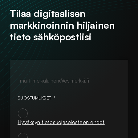
Tilaa digitaalisen
markkinoinnin hiljainen
tieto sähköpostiisi
matti.meikalainen@esimerkki.fi
SUOSTUMUKSET
*
Hyväksyn tietosuojaselosteen ehdot
SUOSTUMUKSET
*