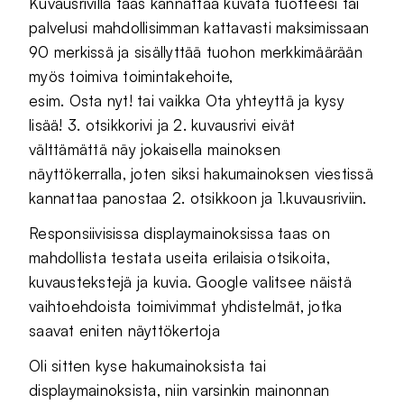
Kuvausrivillä taas kannattaa kuvata tuotteesi tai
palvelusi mahdollisimman kattavasti maksimissaan
90 merkissä ja sisällyttää tuohon merkkimäärään
myös toimiva toimintakehoite,
esim. Osta nyt! tai vaikka Ota yhteyttä ja kysy
lisää! 3. otsikkorivi ja 2. kuvausrivi eivät
välttämättä näy jokaisella mainoksen
näyttökerralla, joten siksi hakumainoksen viestissä
kannattaa panostaa 2. otsikkoon ja 1.kuvausriviin.
Responsiivisissa displaymainoksissa taas on
mahdollista testata useita erilaisia otsikoita,
kuvaustekstejä ja kuvia. Google valitsee näistä
vaihtoehdoista toimivimmat yhdistelmät, jotka
saavat eniten näyttökertoja
Oli sitten kyse hakumainoksista tai
displaymainoksista, niin varsinkin mainonnan