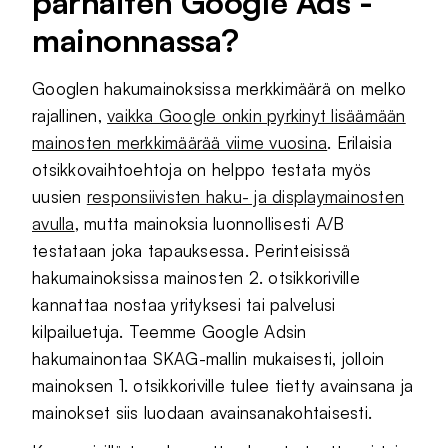
parhaiten Google Ads -
mainonnassa?
Googlen hakumainoksissa merkkimäärä on melko
rajallinen,
vaikka Google onkin pyrkinyt lisäämään
mainosten merkkimäärää viime vuosina
. Erilaisia
otsikkovaihtoehtoja on helppo testata myös
uusien
responsiivisten haku- ja displaymainosten
avulla
, mutta mainoksia luonnollisesti A/B
testataan joka tapauksessa. Perinteisissä
hakumainoksissa mainosten 2. otsikkoriville
kannattaa nostaa yrityksesi tai palvelusi
kilpailuetuja. Teemme Google Adsin
hakumainontaa SKAG-mallin mukaisesti, jolloin
mainoksen 1. otsikkoriville tulee tietty avainsana ja
mainokset siis luodaan avainsanakohtaisesti.