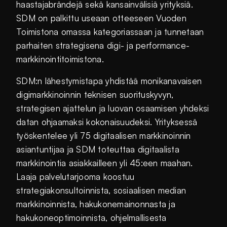
haastajabrändejä sekä kansainvälisiä yrityksiä.
SDM on palkittu useaan otteeseen Vuoden
Toimistona omassa kategoriassaan ja tunnetaan
parhaiten strategisena digi- ja performance-
markkinointitoimistona.
SDM:n lähestymistapa yhdistää monikanavaisen
digimarkkinoinnin teknisen suorituskyvyn,
strategisen ajattelun ja luovan osaamisen yhdeksi
datan ohjaamaksi kokonaisuudeksi. Yrityksessä
työskentelee yli 75 digitaalisen markkinoinnin
asiantuntijaa ja SDM toteuttaa digitaalista
markkinointia asiakkailleen yli 45:een maahan.
Laaja palvelutarjooma koostuu
strategiakonsultoinnista, sosiaalisen median
markkinoinnista, hakukonemainonnasta ja
hakukoneoptimoinnista, ohjelmallisesta