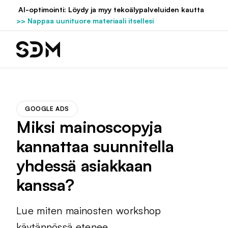
Hyppää
AI-optimointi: Löydy ja myy tekoälypalveluiden kautta
sisältöön
>> Nappaa uunituore materiaali itsellesi
GOOGLE ADS
Miksi mainoscopyja
kannattaa suunnitella
yhdessä asiakkaan
kanssa?
Lue miten mainosten workshop
käytännössä etenee.