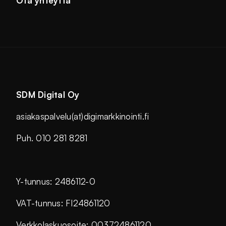
Ota yhteyttä
SDM Digital Oy
asiakaspalvelu(at)digimarkkinointi.fi
Puh. 010 281 8281
Y-tunnus: 2486112-0
VAT-tunnus: FI24861120
Verkkolaskuosoite: 003724861120