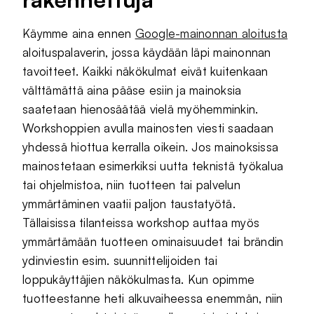
Käymme aina ennen
Google-mainonnan aloitusta
aloituspalaverin, jossa käydään läpi mainonnan
tavoitteet. Kaikki näkökulmat eivät kuitenkaan
välttämättä aina pääse esiin ja mainoksia
saatetaan hienosäätää vielä myöhemminkin.
Workshoppien avulla mainosten viesti saadaan
yhdessä hiottua kerralla oikein. Jos mainoksissa
mainostetaan esimerkiksi uutta teknistä työkalua
tai ohjelmistoa, niin tuotteen tai palvelun
ymmärtäminen vaatii paljon taustatyötä.
Tällaisissa tilanteissa workshop auttaa myös
ymmärtämään tuotteen ominaisuudet tai brändin
ydinviestin esim. suunnittelijoiden tai
loppukäyttäjien näkökulmasta. Kun opimme
tuotteestanne heti alkuvaiheessa enemmän, niin