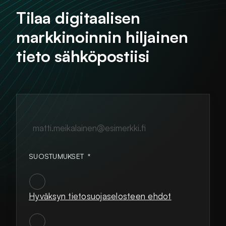
Tilaa digitaalisen
markkinoinnin hiljainen
tieto sähköpostiisi
matti.meikalainen@esimerkki.fi
SUOSTUMUKSET
*
Hyväksyn tietosuojaselosteen ehdot
SUOSTUMUKSET
*