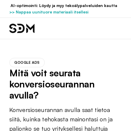
Hyppää
AI-optimointi: Löydy ja myy tekoälypalveluiden kautta
sisältöön
>> Nappaa uunituore materiaali itsellesi
GOOGLE ADS
Mitä voit seurata
konversioseurannan
avulla?
Konversioseurannan avulla saat tietoa
siitä, kuinka tehokasta mainontasi on ja
paljonko se tuo yrityksellesi haluttuja