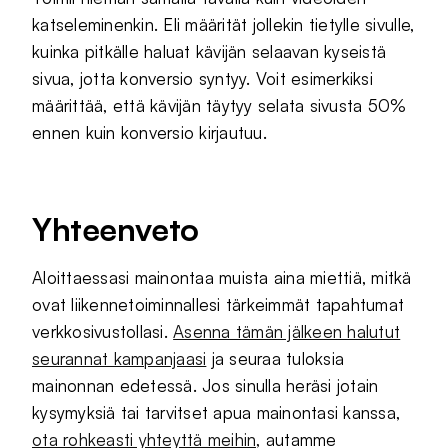
katseleminenkin. Eli määrität jollekin tietylle sivulle,
kuinka pitkälle haluat kävijän selaavan kyseistä
sivua, jotta konversio syntyy. Voit esimerkiksi
määrittää, että kävijän täytyy selata sivusta 50%
ennen kuin konversio kirjautuu.
Yhteenveto
Aloittaessasi mainontaa muista aina miettiä, mitkä
ovat liikennetoiminnallesi tärkeimmät tapahtumat
verkkosivustollasi.
Asenna tämän jälkeen halutut
seurannat kampanjaasi
ja seuraa tuloksia
mainonnan edetessä. Jos sinulla heräsi jotain
kysymyksiä tai tarvitset apua mainontasi kanssa,
ota rohkeasti yhteyttä meihin,
autamme