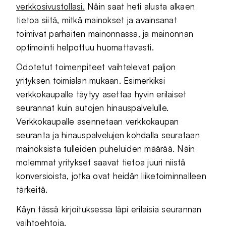
verkkosivustollasi.
Näin saat heti alusta alkaen
tietoa siitä, mitkä mainokset ja avainsanat
toimivat parhaiten mainonnassa, ja mainonnan
optimointi helpottuu huomattavasti.
Odotetut toimenpiteet vaihtelevat paljon
yrityksen toimialan mukaan. Esimerkiksi
verkkokaupalle täytyy asettaa hyvin erilaiset
seurannat kuin autojen hinauspalvelulle.
Verkkokaupalle asennetaan verkkokaupan
seuranta ja hinauspalvelujen kohdalla seurataan
mainoksista tulleiden puheluiden määrää. Näin
molemmat yritykset saavat tietoa juuri niistä
konversioista, jotka ovat heidän liiketoiminnalleen
tärkeitä.
Käyn tässä kirjoituksessa läpi erilaisia seurannan
vaihtoehtoja.