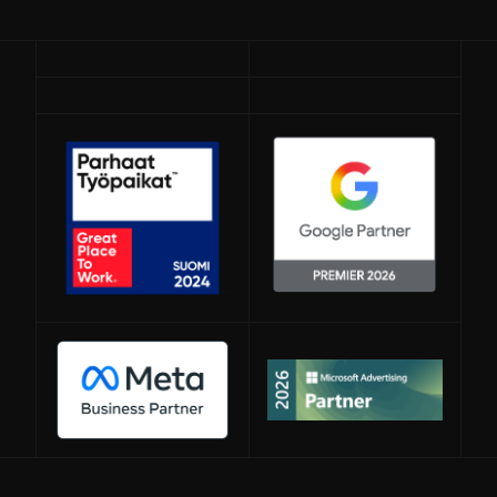
Avautuu uuteen ikkunaan