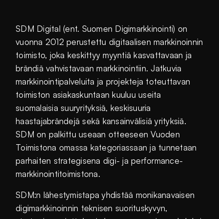
SDM Digital (ent. Suomen Digimarkkinointi) on
vuonna 2012 perustettu digitaalisen markkinoinnin
toimisto, joka keskittyy myyntiä kasvattavaan ja
brändiä vahvistavaan markkinointiin. Jatkuvia
markkinointipalveluita ja projekteja toteuttavan
toimiston asiakaskuntaan kuuluu useita
suomalaisia suuryrityksiä, keskisuuria
haastajabrändejä sekä kansainvälisiä yrityksiä.
SDM on palkittu useaan otteeseen Vuoden
Toimistona omassa kategoriassaan ja tunnetaan
parhaiten strategisena digi- ja performance-
markkinointitoimistona.
SDM:n lähestymistapa yhdistää monikanavaisen
digimarkkinoinnin teknisen suorituskyvyn,