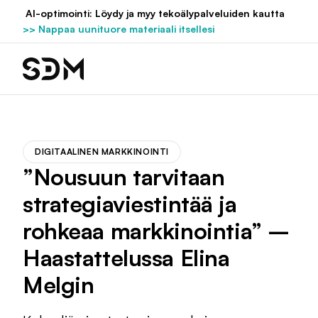
Hyppää
AI-optimointi: Löydy ja myy tekoälypalveluiden kautta
sisältöön
>> Nappaa uunituore materiaali itsellesi
DIGITAALINEN MARKKINOINTI
”Nousuun tarvitaan
strategiaviestintää ja
rohkeaa markkinointia” –
Haastattelussa Elina
Melgin