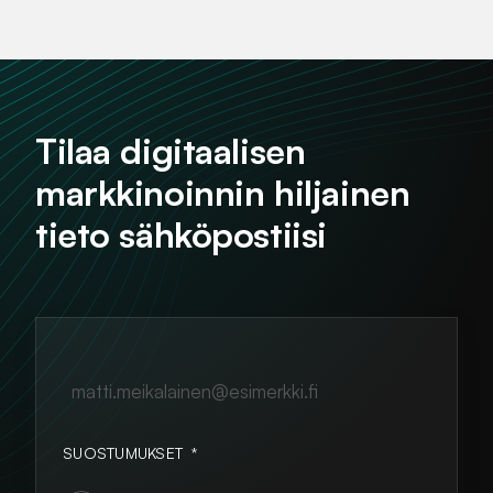
Tilaa digitaalisen
markkinoinnin hiljainen
tieto sähköpostiisi
matti.meikalainen@esimerkki.fi
SUOSTUMUKSET
*