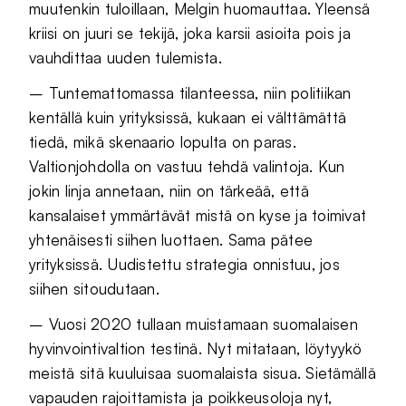
muutenkin tuloillaan, Melgin huomauttaa. Yleensä
kriisi on juuri se tekijä, joka karsii asioita pois ja
vauhdittaa uuden tulemista.
– Tuntemattomassa tilanteessa, niin politiikan
kentällä kuin yrityksissä, kukaan ei välttämättä
tiedä, mikä skenaario lopulta on paras.
Valtionjohdolla on vastuu tehdä valintoja. Kun
jokin linja annetaan, niin on tärkeää, että
kansalaiset ymmärtävät mistä on kyse ja toimivat
yhtenäisesti siihen luottaen. Sama pätee
yrityksissä. Uudistettu strategia onnistuu, jos
siihen sitoudutaan.
– Vuosi 2020 tullaan muistamaan suomalaisen
hyvinvointivaltion testinä. Nyt mitataan, löytyykö
meistä sitä kuuluisaa suomalaista sisua. Sietämällä
vapauden rajoittamista ja poikkeusoloja nyt,