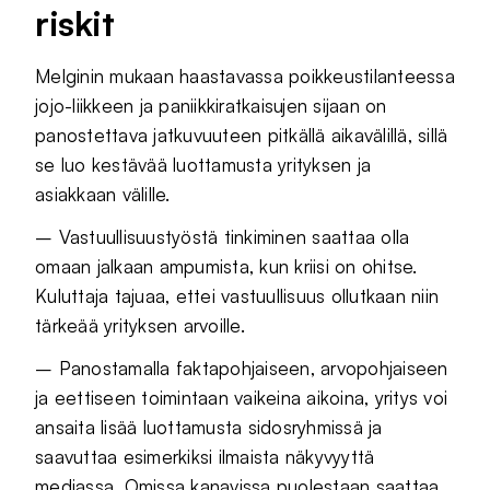
riskit
Melginin mukaan haastavassa poikkeustilanteessa
jojo-liikkeen ja paniikkiratkaisujen sijaan on
panostettava jatkuvuuteen pitkällä aikavälillä, sillä
se luo kestävää luottamusta yrityksen ja
asiakkaan välille.
– Vastuullisuustyöstä tinkiminen saattaa olla
omaan jalkaan ampumista, kun kriisi on ohitse.
Kuluttaja tajuaa, ettei vastuullisuus ollutkaan niin
tärkeää yrityksen arvoille.
– Panostamalla faktapohjaiseen, arvopohjaiseen
ja eettiseen toimintaan vaikeina aikoina, yritys voi
ansaita lisää luottamusta sidosryhmissä ja
saavuttaa esimerkiksi ilmaista näkyvyyttä
mediassa. Omissa kanavissa puolestaan saattaa