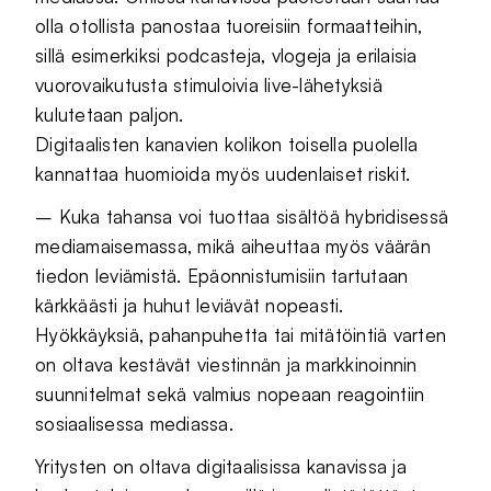
olla otollista panostaa tuoreisiin formaatteihin,
sillä esimerkiksi podcasteja, vlogeja ja erilaisia
vuorovaikutusta stimuloivia live-lähetyksiä
kulutetaan paljon.
Digitaalisten kanavien kolikon toisella puolella
kannattaa huomioida myös uudenlaiset riskit.
– Kuka tahansa voi tuottaa sisältöä hybridisessä
mediamaisemassa, mikä aiheuttaa myös väärän
tiedon leviämistä. Epäonnistumisiin tartutaan
kärkkäästi ja huhut leviävät nopeasti.
Hyökkäyksiä, pahanpuhetta tai mitätöintiä varten
on oltava kestävät viestinnän ja markkinoinnin
suunnitelmat sekä valmius nopeaan reagointiin
sosiaalisessa mediassa.
Yritysten on oltava digitaalisissa kanavissa ja