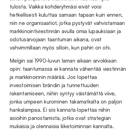
tulosta. Vaikka kohderyhmäsi eivät voisi
hetkellisesti kuluttaa samaan tapaan kuin ennen,
niin ne organisaatiot, jotka pystyvät vahvistamaan
markkinointiviestinnän avulla omia lupauksiaan ja
odotusarvojaan taantuman aikana, ovat
vahvimmillaan myös silloin, kun pahin on ohi.
Melgin sai 1990-luvun laman aikaan arvokkaan
opin: taantumassa ei kannata vähentää viestinnän
ja markkinoinnin määrää. Jos lopettaa
investoimisen brändin ja tunnettuuden
rakentamiseen, niihin syntyy väistämättä viive,
jonka umpeen kurominen takamatkalta on paljon
hankalampaa. Ei siis kannata lopettaa niihin
asioihin panostamista, jotka ovat strategian
mukaisia ja olennaisia liiketoiminnan kannalta.