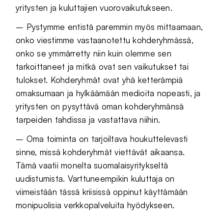
yritysten ja kuluttajien vuorovaikutukseen.
– Pystymme entistä paremmin myös mittaamaan,
onko viestimme vastaanotettu kohderyhmässä,
onko se ymmärretty niin kuin olemme sen
tarkoittaneet ja mitkä ovat sen vaikutukset tai
tulokset. Kohderyhmät ovat yhä ketterämpiä
omaksumaan ja hylkäämään medioita nopeasti, ja
yritysten on pysyttävä oman kohderyhmänsä
tarpeiden tahdissa ja vastattava niihin.
– Oma toiminta on tarjoiltava houkuttelevasti
sinne, missä kohderyhmät viettävät aikaansa.
Tämä vaatii monelta suomalaisyritykseltä
uudistumista. Varttuneempikin kuluttaja on
viimeistään tässä kriisissä oppinut käyttämään
monipuolisia verkkopalveluita hyödykseen.