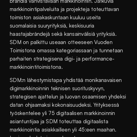
brändiä vahvistavaan markkinointiin. Jatkuvia
markkinointipalveluita ja projekteja toteuttavan
toimiston asiakaskuntaan kuuluu useita
suomalaisia suuryrityksiä, keskisuuria
haastajabrändejä sekä kansainvälisiä yrityksiä.
SDM on palkittu useaan otteeseen Vuoden
Toimistona omassa kategoriassaan ja tunnetaan
parhaiten strategisena digi- ja performance-
markkinointitoimistona.
SDM:n lähestymistapa yhdistää monikanavaisen
digimarkkinoinnin teknisen suorituskyvyn,
strategisen ajattelun ja luovan osaamisen yhdeksi
datan ohjaamaksi kokonaisuudeksi. Yrityksessä
työskentelee yli 75 digitaalisen markkinoinnin
asiantuntijaa ja SDM toteuttaa digitaalista
markkinointia asiakkailleen yli 45:een maahan.