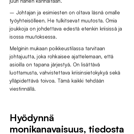
juuri hänen kannaltaan.
– Johtajan ja esimiesten on oltava läsnä omalle
työyhteisölleen. He tulkitsevat muutosta. Omia
joukkoja on johdettava edestä etenkin kriisissä ja
isossa muutoksessa.
Melginin mukaan poikkeustilassa tarvitaan
johtajuutta, joka rohkaisee ajattelemaan, että
asioilla on tapana järjestyä. On lisättävä
luottamusta, vahvistettava kriisinsietokykyä sekä
ylläpidettävä toivoa. Tämä kaikki tehdään
viestinnällä.
Hyödynnä
monikanavaisuus, tiedosta