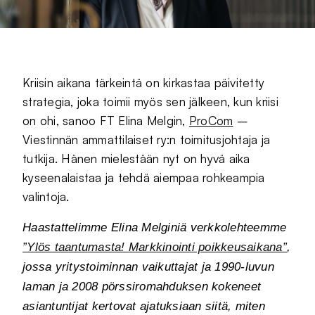
Kriisin aikana tärkeintä on kirkastaa päivitetty
strategia, joka toimii myös sen jälkeen, kun kriisi
on ohi, sanoo FT Elina Melgin,
ProCom
–
Viestinnän ammattilaiset ry:n toimitusjohtaja ja
tutkija. Hänen mielestään nyt on hyvä aika
kyseenalaistaa ja tehdä aiempaa rohkeampia
valintoja.
Haastattelimme Elina Melginiä verkkolehteemme
”Ylös taantumasta! Markkinointi poikkeusaikana”
,
jossa yritystoiminnan vaikuttajat ja 1990-luvun
laman ja 2008 pörssiromahduksen kokeneet
asiantuntijat kertovat ajatuksiaan siitä, miten