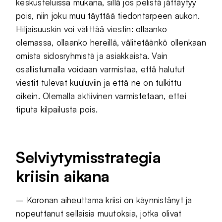
keskusteluissa mukana, sillä jos pelistä jättäytyy
pois, niin joku muu täyttää tiedontarpeen aukon.
Hiljaisuuskin voi välittää viestin: ollaanko
olemassa, ollaanko hereillä, välitetäänkö ollenkaan
omista sidosryhmistä ja asiakkaista. Vain
osallistumalla voidaan varmistaa, että halutut
viestit tulevat kuuluviin ja että ne on tulkittu
oikein. Olemalla aktiivinen varmistetaan, ettei
tiputa kilpailusta pois.
Selviytymisstrategia
kriisin aikana
– Koronan aiheuttama kriisi on käynnistänyt ja
nopeuttanut sellaisia muutoksia, jotka olivat