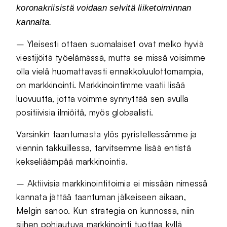
koronakriisistä voidaan selvitä liiketoiminnan
kannalta.
– Yleisesti ottaen suomalaiset ovat melko hyviä
viestijöitä työelämässä, mutta se missä voisimme
olla vielä huomattavasti ennakkoluulottomampia,
on markkinointi. Markkinointimme vaatii lisää
luovuutta, jotta voimme synnyttää sen avulla
positiivisia ilmiöitä, myös globaalisti.
Varsinkin taantumasta ylös pyristellessämme ja
viennin takkuillessa, tarvitsemme lisää entistä
kekseliäämpää markkinointia.
– Aktiivisia markkinointitoimia ei missään nimessä
kannata jättää taantuman jälkeiseen aikaan,
Melgin sanoo. Kun strategia on kunnossa, niin
siihen pohjautuva markkinointi tuottaa kyllä