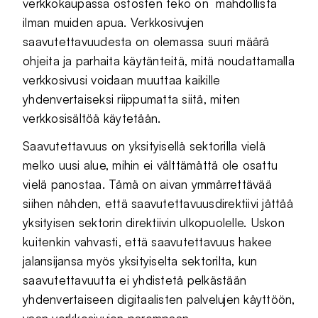
verkkokaupassa ostosten teko on mahdollista
ilman muiden apua. Verkkosivujen
saavutettavuudesta on olemassa suuri määrä
ohjeita ja parhaita käytänteitä, mitä noudattamalla
verkkosivusi voidaan muuttaa kaikille
yhdenvertaiseksi riippumatta siitä, miten
verkkosisältöä käytetään.
Saavutettavuus on yksityisellä sektorilla vielä
melko uusi alue, mihin ei välttämättä ole osattu
vielä panostaa. Tämä on aivan ymmärrettävää
siihen nähden, että saavutettavuusdirektiivi jättää
yksityisen sektorin direktiivin ulkopuolelle. Uskon
kuitenkin vahvasti, että saavutettavuus hakee
jalansijansa myös yksityiselta sektorilta, kun
saavutettavuutta ei yhdistetä pelkästään
yhdenvertaiseen digitaalisten palvelujen käyttöön,