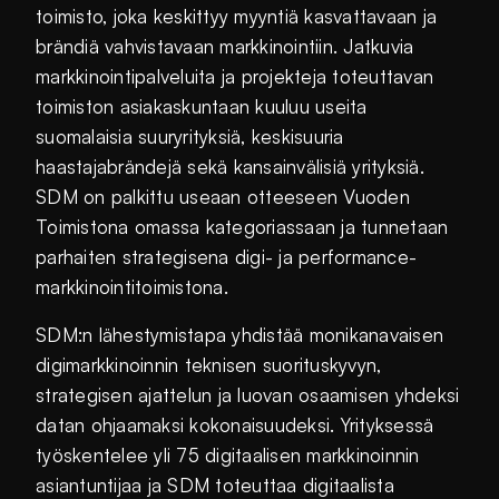
toimisto, joka keskittyy myyntiä kasvattavaan ja
brändiä vahvistavaan markkinointiin. Jatkuvia
markkinointipalveluita ja projekteja toteuttavan
toimiston asiakaskuntaan kuuluu useita
suomalaisia suuryrityksiä, keskisuuria
haastajabrändejä sekä kansainvälisiä yrityksiä.
SDM on palkittu useaan otteeseen Vuoden
Toimistona omassa kategoriassaan ja tunnetaan
parhaiten strategisena digi- ja performance-
markkinointitoimistona.
SDM:n lähestymistapa yhdistää monikanavaisen
digimarkkinoinnin teknisen suorituskyvyn,
strategisen ajattelun ja luovan osaamisen yhdeksi
datan ohjaamaksi kokonaisuudeksi. Yrityksessä
työskentelee yli 75 digitaalisen markkinoinnin
asiantuntijaa ja SDM toteuttaa digitaalista