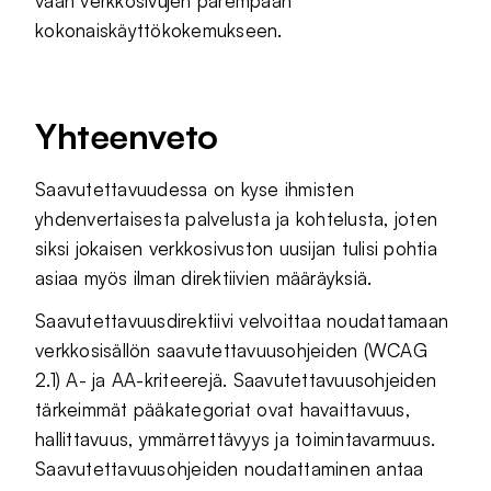
vaan verkkosivujen parempaan
kokonaiskäyttökokemukseen.
Yhteenveto
Saavutettavuudessa on kyse ihmisten
yhdenvertaisesta palvelusta ja kohtelusta, joten
siksi jokaisen verkkosivuston uusijan tulisi pohtia
asiaa myös ilman direktiivien määräyksiä.
Saavutettavuusdirektiivi velvoittaa noudattamaan
verkkosisällön saavutettavuusohjeiden (WCAG
2.1) A- ja AA-kriteerejä. Saavutettavuusohjeiden
tärkeimmät pääkategoriat ovat havaittavuus,
hallittavuus, ymmärrettävyys ja toimintavarmuus.
Saavutettavuusohjeiden noudattaminen antaa