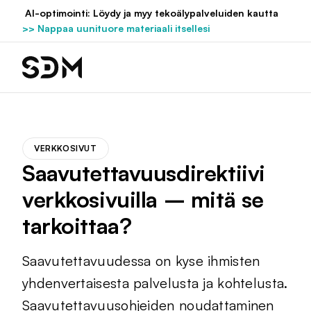
Hyppää
AI-optimointi: Löydy ja myy tekoälypalveluiden kautta
sisältöön
>> Nappaa uunituore materiaali itsellesi
VERKKOSIVUT
Saavutettavuusdirektiivi
verkkosivuilla – mitä se
tarkoittaa?
Saavutettavuudessa on kyse ihmisten
yhdenvertaisesta palvelusta ja kohtelusta.
Saavutettavuusohjeiden noudattaminen