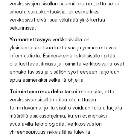
verkkosivujen sisällön suunnittelu niin, että se ei
aiheuta sairaskohtauksia, eli esimerkiksi
verkkosivut eivät saa välähtää yli 3 kertaa
sekunnissa.
Ymmärrettävyys
verkkosivuilla on
yksinkertaistettuna luettavaa ja ymmärrettävää
informaatiota. Esimerkkeinä tekstisisällöt pitää
olla luettavia, ilmiasu ja toiminta verkkosivuilla ovat
ennakoitavissa ja sisällön syötteeseen tarjotaan
apua esimerkiksi selkeillä ohjeilla.
Toimintavarmuudella
tarkoitetaan sitä, että
verkkosivun sisällön pitää olla riittävän
toimintavarma, jotta sisältö voidaan tulkita laajalla
määrällä asiakasohjelmia, kuten esimerkiksi
avustavilla teknologioilla. Verkkosivuston
yhteensopivuus nykyisillä ja tulevilla