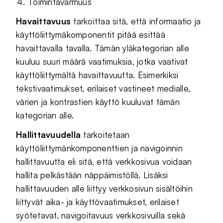
Toimintavarmuus
Havaittavuus
tarkoittaa sitä, että informaatio ja
käyttöliittymäkomponentit pitää esittää
havaittavalla tavalla. Tämän yläkategorian alle
kuuluu suuri määrä vaatimuksia, jotka vaativat
käyttöliittymältä havaittavuutta. Esimerkiksi
tekstivaatimukset, erilaiset vastineet medialle,
värien ja kontrastien käyttö kuuluvat tämän
kategorian alle.
Hallittavuudella
tarkoitetaan
käyttöliittymänkomponenttien ja navigoinnin
hallittavuutta eli sitä, että verkkosivua voidaan
hallita pelkästään näppäimistöllä. Lisäksi
hallittavuuden alle liittyy verkkosivun sisältöihin
liittyvät aika- ja käyttövaatimukset, erilaiset
syötetavat, navigoitavuus verkkosivuilla sekä