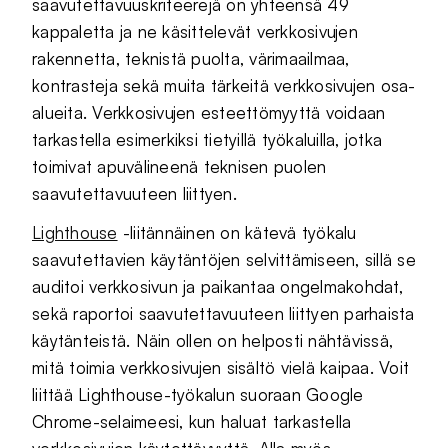
saavutettavuuskriteerejä on yhteensä 49
kappaletta ja ne käsittelevät verkkosivujen
rakennetta, teknistä puolta, värimaailmaa,
kontrasteja sekä muita tärkeitä verkkosivujen osa-
alueita. Verkkosivujen esteettömyyttä voidaan
tarkastella esimerkiksi tietyillä työkaluilla, jotka
toimivat apuvälineenä teknisen puolen
saavutettavuuteen liittyen.
Lighthouse
-liitännäinen on kätevä työkalu
saavutettavien käytäntöjen selvittämiseen, sillä se
auditoi verkkosivun ja paikantaa ongelmakohdat,
sekä raportoi saavutettavuuteen liittyen parhaista
käytänteistä. Näin ollen on helposti nähtävissä,
mitä toimia verkkosivujen sisältö vielä kaipaa. Voit
liittää Lighthouse-työkalun suoraan Google
Chrome-selaimeesi, kun haluat tarkastella