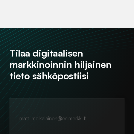
Tilaa digitaalisen
markkinoinnin hiljainen
tieto sähköpostiisi
matti.meikalainen@esimerkki.fi