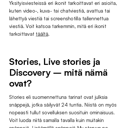
Yksityisviesteissä eri ikonit tarkoittavat eri asioita,
kuten video-, kuva- tai chatviestiä, avattua tai
lähettyä viestiä tai screenshotilla tallennettua
viestiä. Voit katsoa tarkemmin, mitä eri ikonit
tarkoittavat
täältä
.
Stories, Live stories ja
Discovery – mitä nämä
ovat?
Stories eli suomennettuna tarinat ovat julksia
snäppejä, jotka säilyvät 24 tuntia. Niistä on myös
nopeasti tullut sovelluksen suosituin ominaisuus.
Voit luoda niitä samalla tavalla kuin muitakin
snäppejä. Lisäämällä snäppejä My storyyn ne