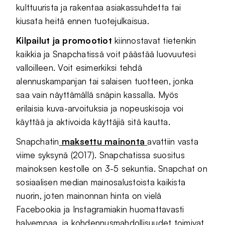
kulttuurista ja rakentaa asiakassuhdetta tai
kiusata heitä ennen tuotejulkaisua.
Kilpailut ja promootiot
kiinnostavat tietenkin
kaikkia ja Snapchatissä voit päästää luovuutesi
valloilleen. Voit esimerkiksi tehdä
alennuskampanjan tai salaisen tuotteen, jonka
saa vain näyttämällä snäpin kassalla. Myös
erilaisia kuva-arvoituksia ja nopeuskisoja voi
käyttää ja aktivoida käyttäjiä sitä kautta.
Snapchatin
maksettu mainonta
avattiin vasta
viime syksynä (2017). Snapchatissa suositus
mainoksen kestolle on 3-5 sekuntia. Snapchat on
sosiaalisen median mainosalustoista kaikista
nuorin, joten mainonnan hinta on vielä
Facebookia ja Instagramiakin huomattavasti
halvempaa, ja kohdennusmahdollisuudet toimivat