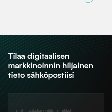
Tilaa digitaalisen
markkinoinnin hiljainen
tieto sähköpostiisi
matti.meikalainen@esimerkki.fi