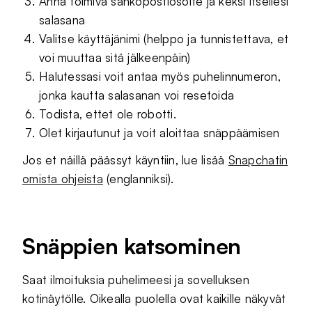
Anna toimiva sähköpostiosoite ja keksi itsellesi
salasana
Valitse käyttäjänimi (helppo ja tunnistettava, et
voi muuttaa sitä jälkeenpäin)
Halutessasi voit antaa myös puhelinnumeron,
jonka kautta salasanan voi resetoida
Todista, ettet ole robotti.
Olet kirjautunut ja voit aloittaa snäppäämisen
Jos et näillä päässyt käyntiin, lue lisää
Snapchatin
omista ohjeista
(englanniksi).
Snäppien katsominen
Saat ilmoituksia puhelimeesi ja sovelluksen
kotinäytölle. Oikealla puolella ovat kaikille näkyvät