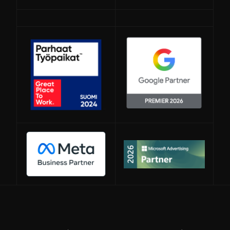
Avautuu uuteen ikkunaan