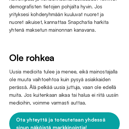
demografisten tietojen pohjalta hyvin. Jos
yrityksesi kohderyhmään kuuluvat nuoret ja
nuoret aikuiset, kannattaa Snapchatia harkita
yhtenä maksetun mainonnan kanavana.
Ole rohkea
Uusia medioita tulee ja menee, eikä mainostajalla
ole muuta vaihtoehtoa kuin pysyä asiakkaiden
perässä. Älä pelkää uusia juttuja, vaan ole edellä
muita. Jos kuitenkaan aikaa tai halua ei riitä uusiin
medioihin, voimme varmasti auttaa.
Ota yhteyttä ja toteutetaan yhdessä
sinun näköistä markkinointia!