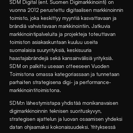
SDM Digital (ent. Suomen Digimarkkinointi) on
vuonna 2012 perustettu digitaalisen markkinoinnin
toimisto, joka keskittyy myyntiä kasvattavaan ja
brändiä vahvistavaan markkinointiin. Jatkuvia
markkinointipalveluita ja projekteja toteuttavan
toimiston asiakaskuntaan kuuluu useita
suomalaisia suuryrityksiä, keskisuuria
haastajabrändejä sekä kansainvälisiä yrityksiä.
SDM on palkittu useaan otteeseen Vuoden
Toimistona omassa kategoriassaan ja tunnetaan
parhaiten strategisena digi- ja performance-
markkinointitoimistona.
SDM:n lähestymistapa yhdistää monikanavaisen
digimarkkinoinnin teknisen suorituskyvyn,
strategisen ajattelun ja luovan osaamisen yhdeksi
datan ohjaamaksi kokonaisuudeksi. Yrityksessä