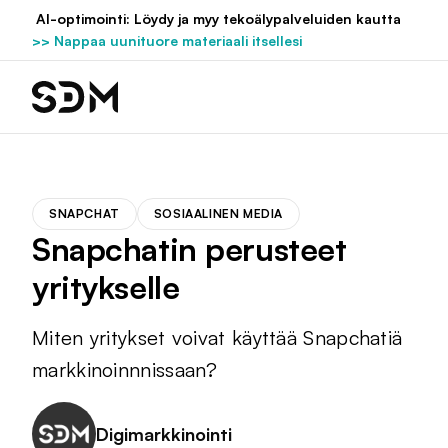
Hyppää
AI-optimointi: Löydy ja myy tekoälypalveluiden kautta
sisältöön
>> Nappaa uunituore materiaali itsellesi
SNAPCHAT
SOSIAALINEN MEDIA
Snapchatin perusteet
yritykselle
Miten yritykset voivat käyttää Snapchatiä
markkinoinnnissaan?
Digimarkkinointi