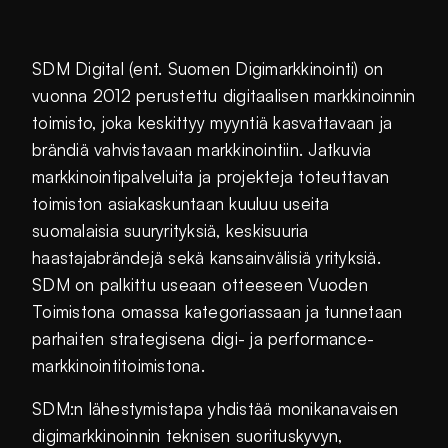
SDM Digital (ent. Suomen Digimarkkinointi) on
vuonna 2012 perustettu digitaalisen markkinoinnin
toimisto, joka keskittyy myyntiä kasvattavaan ja
brändiä vahvistavaan markkinointiin. Jatkuvia
markkinointipalveluita ja projekteja toteuttavan
toimiston asiakaskuntaan kuuluu useita
suomalaisia suuryrityksiä, keskisuuria
haastajabrändejä sekä kansainvälisiä yrityksiä.
SDM on palkittu useaan otteeseen Vuoden
Toimistona omassa kategoriassaan ja tunnetaan
parhaiten strategisena digi- ja performance-
markkinointitoimistona.
SDM:n lähestymistapa yhdistää monikanavaisen
digimarkkinoinnin teknisen suorituskyvyn,