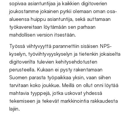
sopivaa asiantuntijaa ja kaikkien digitoverien
joukostamme jokainen pyrkii olemaan oman osa-
alueensa huippu asiantuntija, sekä auttamaan
työkavereitaan löytämään sen parhaan
mahdollisen version itsestään.
Työssä viihtyvyyttä parannettiin sisäisen NPS-
kyselyn, työviihtyvyyskyselyn ja tietenkin jokaiselta
digitoverilta tulevien kehitysehdotusten
perusteella. Kukaan ei pysty rakentamaan
Suomen parasta työpaikkaa yksin, vaan siihen
tarvitaan koko joukkue. Meillä on ollut onni löytää
mahtavia tyyppejä, jotka uskovat yhdessä
tekemiseen ja tekevät markkinointia rakkaudesta
lajiin.