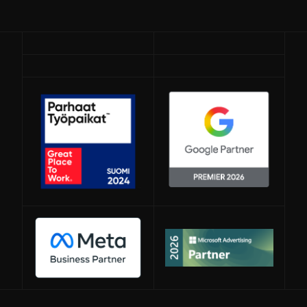
Avautuu uuteen ikkunaan