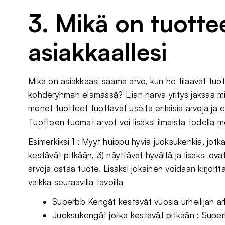
3. Mikä on tuotte
asiakkaallesi
Mikä on asiakkaasi saama arvo, kun he tilaavat tuo
kohderyhmän elämässä? Liian harva yritys jaksaa mi
monet tuotteet tuottavat useita erilaisia arvoja ja e
Tuotteen tuomat arvot voi lisäksi ilmaista todella m
Esimerkiksi 1 : Myyt huippu hyviä juoksukenkiä, jotka 
kestävät pitkään, 3) näyttävät hyvältä ja lisäksi ova
arvoja ostaa tuote. Lisäksi jokainen voidaan kirjoitt
vaikka seuraavilla tavoilla
Superbb Kengät kestävät vuosia urheilijan a
Juoksukengät jotka kestävät pitkään : Supe