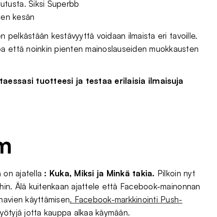
lutusta. Siksi Superbb
den kesän
n pelkästään kestävyyttä voidaan ilmaista eri tavoille.
oa että noinkin pienten mainoslauseiden muokkausten
aessasi tuotteesi ja testaa erilaisia ilmaisuja
m
 on ajatella
: Kuka, Miksi ja Minkä takia.
Pilkoin nyt
oihin. Älä kuitenkaan ajattele että Facebook-mainonnan
anavien käyttämisen
. Facebook-markkinointi Push-
 hyötyjä jotta kauppa alkaa käymään.