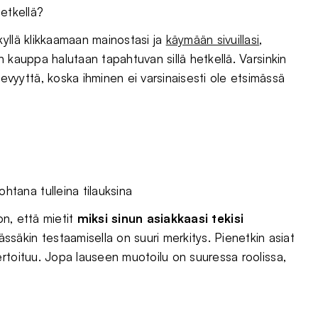
hetkellä?
yllä klikkaamaan mainostasi ja
käymään sivuillasi
,
 kauppa halutaan tapahtuvan sillä hetkellä. Varsinkin
yyttä, koska ihminen ei varsinaisesti ole etsimässä
htana tulleina tilauksina
on, että mietit
m
iksi sinun asiakkaasi tekisi
ässäkin testaamisella on suuri merkitys. Pienetkin asiat
rtoituu. Jopa lauseen muotoilu on suuressa roolissa,