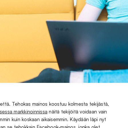
että. Tehokas mainos koostuu kolmesta tekijästä,
isessa markkinoinnissa
näitä tekijöitä voidaan vain
mmin kuin koskaan aikaisemmin. Käydään läpi nyt
taan se tehokkain Facebook-mainos, jonka olet