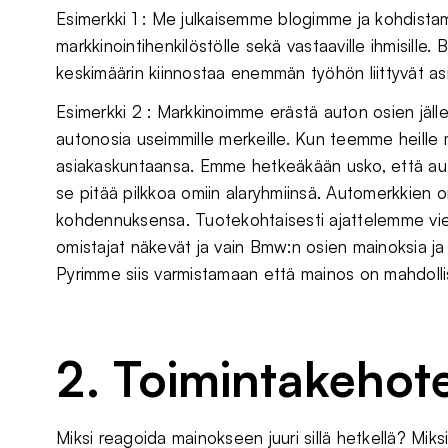
Esimerkki 1 : Me julkaisemme blogimme ja kohdistamme
markkinointihenkilöstölle sekä vastaaville ihmisille. B
keskimäärin kiinnostaa enemmän työhön liittyvät asi
Esimerkki 2 : Markkinoimme erästä auton osien jäll
autonosia useimmille merkeille. Kun teemme heille
asiakaskuntaansa. Emme hetkeäkään usko, että aut
se pitää pilkkoa omiin alaryhmiinsä. Automerkkien
kohdennuksensa. Tuotekohtaisesti ajattelemme vi
omistajat näkevät ja vain Bmw:n osien mainoksia j
Pyrimme siis varmistamaan että mainos on mahdollis
2. Toimintakehot
Miksi reagoida mainokseen juuri sillä hetkellä? Mik