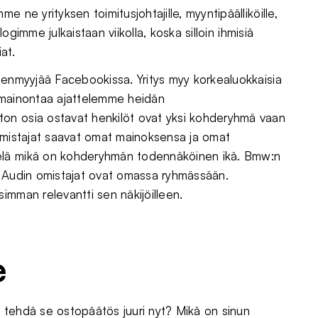
 ne yrityksen toimitusjohtajille, myyntipäälliköille,
logimme julkaistaan viikolla, koska silloin ihmisiä
at.
eenmyyjää Facebookissa. Yritys myy korkealuokkaisia
 mainontaa ajattelemme heidän
on osia ostavat henkilöt ovat yksi kohderyhmä vaan
 omistajat saavat omat mainoksensa ja omat
elä mikä on kohderyhmän todennäköinen ikä. Bmw:n
a Audin omistajat ovat omassa ryhmässään.
imman relevantti sen näkijöilleen.
e
si tehdä se ostopäätös juuri nyt? Mikä on sinun