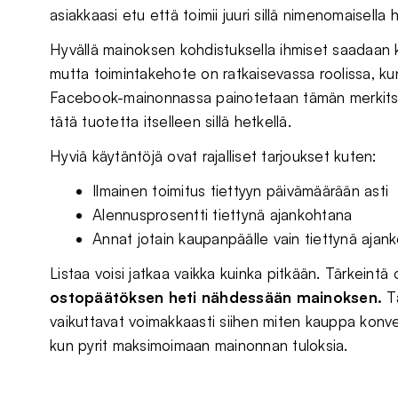
asiakkaasi etu että toimii juuri sillä nimenomaisella 
Hyvällä mainoksen kohdistuksella ihmiset saadaan k
mutta toimintakehote on ratkaisevassa roolissa, kun
Facebook-mainonnassa painotetaan tämän merkitsev
tätä tuotetta itselleen sillä hetkellä.
Hyviä käytäntöjä ovat rajalliset tarjoukset kuten:
Ilmainen toimitus tiettyyn päivämäärään asti
Alennusprosentti tiettynä ajankohtana
Annat jotain kaupanpäälle vain tiettynä ajanko
Listaa voisi jatkaa vaikka kuinka pitkään. Tärkeintä 
ostopäätöksen heti nähdessään mainoksen.
T
vaikuttavat voimakkaasti siihen miten kauppa konve
kun pyrit maksimoimaan mainonnan tuloksia.