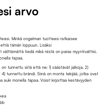
esi arvo
tteesi. Minkä ongelman tuotteesi ratkaisee
ettiä tämän loppuun. Lisäksi
t välttämättä tiedä mikä niistä on paras myyntivalttisi.
onella tapaa.
on tunnettu siitä että ne: 1) säästävät jalkoja, 2)
t 4) tunnettu brändi. Siinä on monta tekijää, jotka ovat
aa auki monella tapaa. Voisit kirjoittaa kestävyyden
rkea
rbb