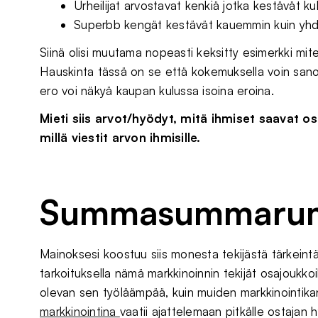
Urheilijat arvostavat kenkiä jotka kestävät ku
Superbb kengät kestävät kauemmin kuin yh
Siinä olisi muutama nopeasti keksitty esimerkki mite
Hauskinta tässä on se että kokemuksella voin san
ero voi näkyä kaupan kulussa isoina eroina.
Mieti siis arvot/hyödyt, mitä ihmiset saavat ost
millä viestit arvon ihmisille.
Summasummaru
Mainoksesi koostuu siis monesta tekijästä tärkeintä
tarkoituksella nämä markkinoinnin tekijät osajoukk
olevan sen työläämpää, kuin muiden markkinointik
markkinointina
vaatii ajattelemaan pitkälle ostajan