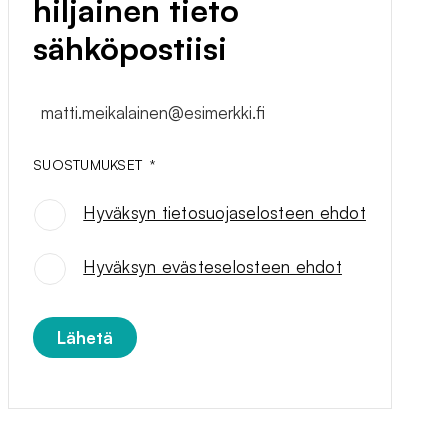
hiljainen tieto
sähköpostiisi
matti.meikalainen@esimerkki.fi
SUOSTUMUKSET
*
Hyväksyn tietosuojaselosteen ehdot
SUOSTUMUKSET
*
Hyväksyn evästeselosteen ehdot