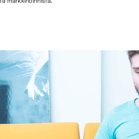
sta markkinoinnista.