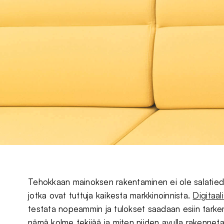
Tehokkaan mainoksen rakentaminen ei ole salatied
jotka ovat tuttuja kaikesta markkinoinnista.
Digitaal
testata nopeammin ja tulokset saadaan esiin tarke
nämä kolme tekijää ja miten niiden avulla rakenne