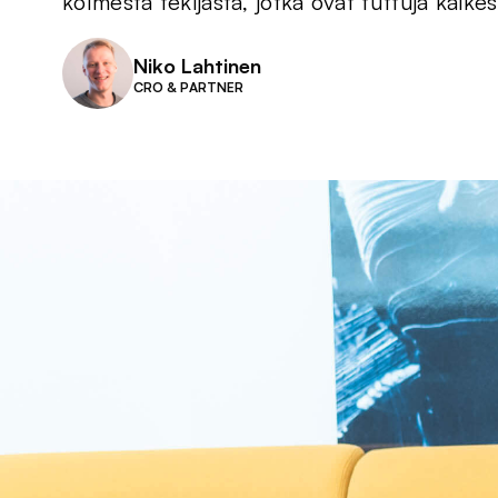
kolmesta tekijästä, jotka ovat tuttuja kaike
Niko Lahtinen
CRO & PARTNER