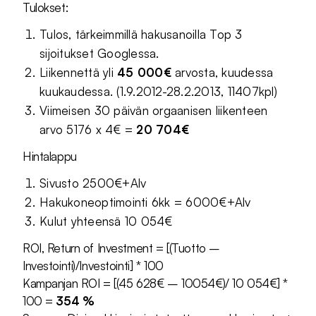
Tulokset:
Tulos, tärkeimmillä hakusanoilla Top 3
sijoitukset Googlessa.
Liikennettä yli
45 000€
arvosta, kuudessa
kuukaudessa. (1.9.2012-28.2.2013, 11407kpl)
Viimeisen 30 päivän orgaanisen liikenteen
arvo 5176 x 4€ =
20 704€
Hintalappu
Sivusto 2500€+Alv
Hakukoneoptimointi 6kk = 6000€+Alv
Kulut yhteensä 10 054€
ROI, Return of Investment = [(Tuotto –
Investointi)/Investointi] * 100
Kampanjan ROI = [(45 628€ – 10054€)/ 10 054€] *
100 =
354 %