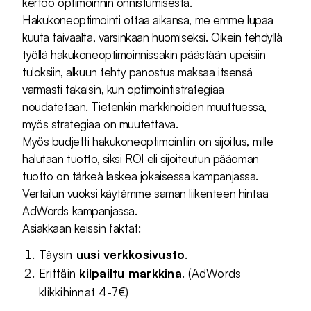
kertoo optimoinnin onnistumisesta.
Hakukoneoptimointi ottaa aikansa, me emme lupaa
kuuta taivaalta, varsinkaan huomiseksi. Oikein tehdyllä
työllä hakukoneoptimoinnissakin päästään upeisiin
tuloksiin, alkuun tehty panostus maksaa itsensä
varmasti takaisin, kun optimointistrategiaa
noudatetaan. Tietenkin markkinoiden muuttuessa,
myös strategiaa on muutettava.
Myös budjetti hakukoneoptimointiin on sijoitus, mille
halutaan tuotto, siksi ROI eli sijoiteutun pääoman
tuotto on tärkeä laskea jokaisessa kampanjassa.
Vertailun vuoksi käytämme saman liikenteen hintaa
AdWords kampanjassa.
Asiakkaan keissin faktat:
Täysin
uusi verkkosivusto
.
Erittäin
kilpailtu markkina
. (AdWords
klikkihinnat 4-7€)