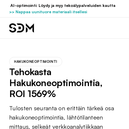
Hyppää
AI-optimointi: Löydy ja myy tekoälypalveluiden kautta
sisältöön
>> Nappaa uunituore materiaali itsellesi
HAKUKONEOPTIMOINTI
Tehokasta
Hakukoneoptimointia,
ROI 1569%
Tulosten seuranta on erittäin tärkeä osa
hakukoneoptimointia, lähtötilanteen
mittaus, selkeät verkkoanalytiikkaan