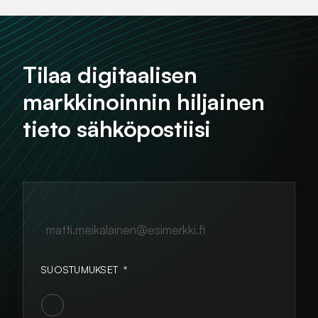
Tilaa digitaalisen
markkinoinnin hiljainen
tieto sähköpostiisi
matti.meikalainen@esimerkki.fi
SUOSTUMUKSET
*