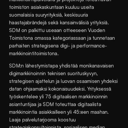
toimiston asiakaskuntaan kuuluu useita
suomalaisia suuryrityksiä, keskisuuria
haastajabrändejä sekä kansainvälisiä yrityksiä.
SDM on palkittu useaan otteeseen Vuoden
Toimistona omassa kategoriassaan ja tunnetaan
parhaiten strategisena digi- ja performance-
markkinointitoimistona.
SDM:n lähestymistapa yhdistää monikanavaisen
digimarkkinoinnin teknisen suorituskyvyn,
strategisen ajattelun ja luovan osaamisen yhdeksi
datan ohjaamaksi kokonaisuudeksi. Yrityksessä
työskentelee yli 75 digitaalisen markkinoinnin
asiantuntijaa ja SDM toteuttaa digitaalista
markkinointia asiakkailleen yli 45:een maahan.
Laaja palvelutarjooma koostuu
strategiakonsultoinnista, sosiaalisen median