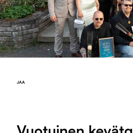
JAA
Jaa sivu palvelussa
Jaa sivu palvelussa
Jaa sivu palvelussa
Vuotuinen kevätg