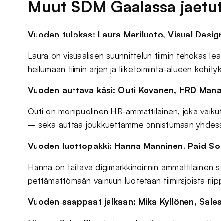
Muut SDM Gaalassa jaetut
Vuoden tulokas: Laura Meriluoto, Visual Desi
Laura on visuaalisen suunnittelun tiimin tehokas lea
heilumaan tiimin arjen ja liiketoiminta-alueen kehityk
Vuoden auttava käsi: Outi Kovanen, HRD Man
Outi on monipuolinen HR-ammattilainen, joka vaikut
– sekä auttaa joukkuettamme onnistumaan yhdes
Vuoden luottopakki: Hanna Manninen, Paid Soc
Hanna on taitava digimarkkinoinnin ammattilainen s
pettämättömään vainuun luotetaan tiimirajoista rii
Vuoden saappaat jalkaan: Mika Kyllönen, Sale