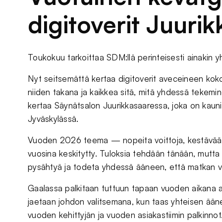
digitoverit Juuri
Toukokuu tarkoittaa SDM:llä perinteisesti ainakin y
Nyt seitsemättä kertaa digitoverit aveceineen kok
niiden takana ja kaikkea sitä, mitä yhdessä tekeminen
kertaa Säynätsalon Juurikkasaaressa, joka on kauni
Jyväskylässä.
Vuoden 2026 teema — nopeita voittoja, kestävää k
vuosina keskitytty. Tuloksia tehdään tänään, mutt
pysähtyä ja todeta yhdessä ääneen, että matkan va
Gaalassa palkitaan tuttuun tapaan vuoden aikana ans
jaetaan johdon valitsemana, kun taas yhteisen ään
vuoden kehittyjän ja vuoden asiakastiimin palkinnot