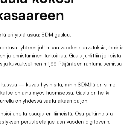
kkasaareen
htä erityistä asiaa: SDM gaalaa.
oontuvat yhteen juhlimaan vuoden saavutuksia, ihmisiä
 ja onnistuminen tarkoittaa. Gaala juhlittiin jo toista
s ja kuvauksellinen miljöö Päijänteen rantamaisemissa
asvua — kuvaa hyvin sitä, mihin SDM:llä on viime
a katse on aina myös huomisessa. Gaala on hetki
rrella on yhdessä saatu aikaan paljon.
ioituneita osaajia eri tiimeistä. Osa palkinnoista
estyksen perusteella jaetaan vuoden digitoverin,
.