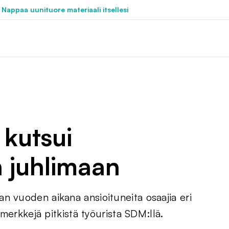
 Nappaa uunituore materiaali itsellesi
 kutsui
n juhlimaan
n vuoden aikana ansioituneita osaajia eri
amerkkejä pitkistä työurista SDM:llä.