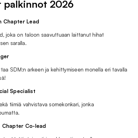
 palkinnot 2026
gn Chapter Lead
d, joka on taloon saavuttuaan laittanut hihat
sen saralla.
ager
taa SDM:n arkeen ja kehittymiseen monella eri tavalla
sä!
ial Specialist
ekä tiimiä vahvistava somekonkari, jonka
ppumatta.
s Chapter Co-lead