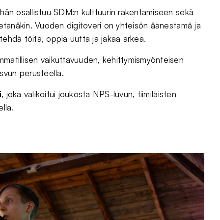
: hän osallistuu SDM:n kulttuurin rakentamiseen sekä
n etänäkin. Vuoden digitoveri on yhteisön äänestämä ja
tehdä töitä, oppia uutta ja jakaa arkea.
mmatillisen vaikuttavuuden, kehittymismyönteisen
svun perusteella.
i
, joka valikoitui joukosta NPS-luvun, tiimiläisten
lla.