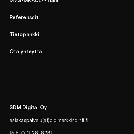
MVG-MRACE®-malli
Referenssit
Tietopankki
Ota yhteyttä
SDM Digital Oy
asiakaspalvelu(at)digimarkkinointi.fi
Puh. 010 281 8281