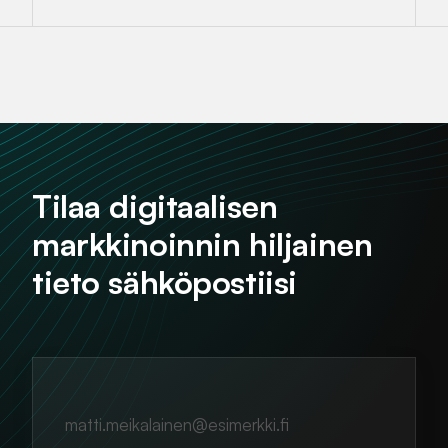
Tilaa digitaalisen
markkinoinnin hiljainen
tieto sähköpostiisi
matti.meikalainen@esimerkki.fi