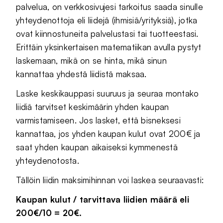
palvelua, on verkkosivujesi tarkoitus saada sinulle
yhteydenottoja eli liidejä (ihmisiä/yrityksiä), jotka
ovat kiinnostuneita palvelustasi tai tuotteestasi.
Erittäin yksinkertaisen matematiikan avulla pystyt
laskemaan, mikä on se hinta, mikä sinun
kannattaa yhdestä liidistä maksaa.
Laske keskikauppasi suuruus ja seuraa montako
liidiä tarvitset keskimäärin yhden kaupan
varmistamiseen. Jos lasket, että bisneksesi
kannattaa, jos yhden kaupan kulut ovat 200€ ja
saat yhden kaupan aikaiseksi kymmenestä
yhteydenotosta.
Tällöin liidin maksimihinnan voi laskea seuraavasti:
Kaupan kulut / tarvittava liidien määrä eli
200€/10 = 20€.