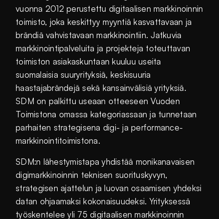
vuonna 2012 perustettu digitaalisen markkinoinnin
toimisto, joka keskittyy myyntiä kasvattavaan ja
brändiä vahvistavaan markkinointiin. Jatkuvia
markkinointipalveluita ja projekteja toteuttavan
toimiston asiakaskuntaan kuuluu useita
suomalaisia suuryrityksiä, keskisuuria
haastajabrändejä sekä kansainvälisiä yrityksiä.
SDM on palkittu useaan otteeseen Vuoden
Toimistona omassa kategoriassaan ja tunnetaan
parhaiten strategisena digi- ja performance-
markkinointitoimistona.
SDM:n lähestymistapa yhdistää monikanavaisen
digimarkkinoinnin teknisen suorituskyvyn,
strategisen ajattelun ja luovan osaamisen yhdeksi
datan ohjaamaksi kokonaisuudeksi. Yrityksessä
työskentelee yli 75 digitaalisen markkinoinnin