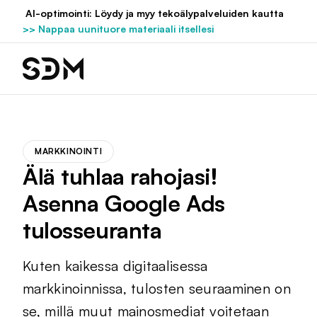
Hyppää
AI-optimointi: Löydy ja myy tekoälypalveluiden kautta
sisältöön
>> Nappaa uunituore materiaali itsellesi
MARKKINOINTI
Älä tuhlaa rahojasi!
Asenna Google Ads
tulosseuranta
Kuten kaikessa digitaalisessa
markkinoinnissa, tulosten seuraaminen on
se, millä muut mainosmediat voitetaan