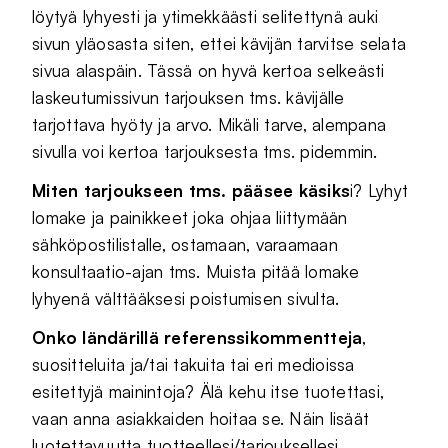
löytyä lyhyesti ja ytimekkäästi selitettynä auki
sivun yläosasta siten, ettei kävijän tarvitse selata
sivua alaspäin. Tässä on hyvä kertoa selkeästi
laskeutumissivun tarjouksen tms. kävijälle
tarjottava hyöty ja arvo. Mikäli tarve, alempana
sivulla voi kertoa tarjouksesta tms. pidemmin.
Miten tarjoukseen tms. pääsee käsiks
i? Lyhyt
lomake ja painikkeet joka ohjaa liittymään
sähköpostilistalle, ostamaan, varaamaan
konsultaatio-ajan tms. Muista pitää lomake
lyhyenä välttääksesi poistumisen sivulta.
Onko ländärillä referenssikommentteja
,
suositteluita ja/tai takuita tai eri medioissa
esitettyjä mainintoja? Älä kehu itse tuotettasi,
vaan anna asiakkaiden hoitaa se. Näin lisäät
luotettavuutta tuotteellesi/tarjouksellesi.