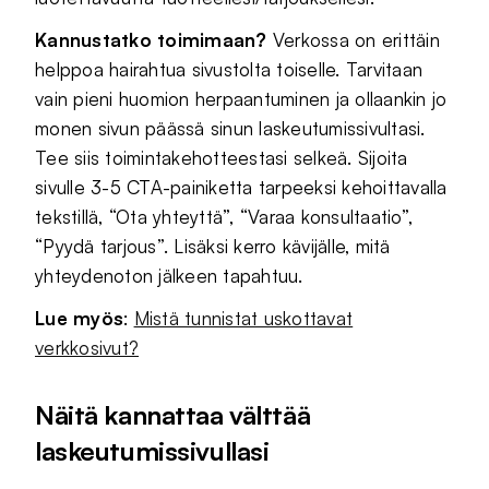
Kannustatko toimimaan?
Verkossa on erittäin
helppoa hairahtua sivustolta toiselle. Tarvitaan
vain pieni huomion herpaantuminen ja ollaankin jo
monen sivun päässä sinun laskeutumissivultasi.
Tee siis toimintakehotteestasi selkeä. Sijoita
sivulle 3-5 CTA-painiketta tarpeeksi kehoittavalla
tekstillä, “Ota yhteyttä”, “Varaa konsultaatio”,
“Pyydä tarjous”. Lisäksi kerro kävijälle, mitä
yhteydenoton jälkeen tapahtuu.
Lue myös
:
Mistä tunnistat uskottavat
verkkosivut?
Näitä kannattaa välttää
laskeutumissivullasi