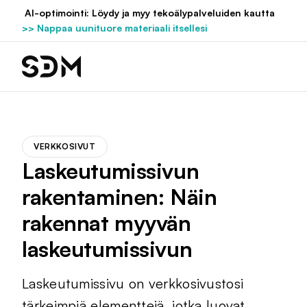
Hyppää
AI-optimointi: Löydy ja myy tekoälypalveluiden kautta
sisältöön
>> Nappaa uunituore materiaali itsellesi
VERKKOSIVUT
Laskeutumissivun
rakentaminen: Näin
rakennat myyvän
laskeutumissivun
Laskeutumissivu on verkkosivustosi
tärkeimpiä elementtejä, jotka luovat