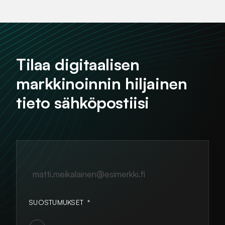
Tilaa digitaalisen
markkinoinnin hiljainen
tieto sähköpostiisi
matti.meikalainen@esimerkki.fi
SUOSTUMUKSET
*