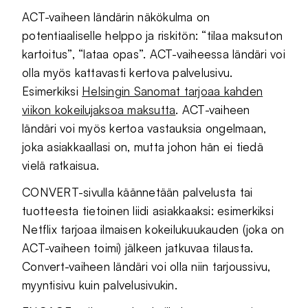
ACT-vaiheen ländärin näkökulma on
potentiaaliselle helppo ja riskitön: “tilaa maksuton
kartoitus”, “lataa opas”. ACT-vaiheessa ländäri voi
olla myös kattavasti kertova palvelusivu.
Esimerkiksi
Helsingin Sanomat tarjoaa kahden
viikon kokeilujaksoa maksutta
. ACT-vaiheen
ländäri voi myös kertoa vastauksia ongelmaan,
joka asiakkaallasi on, mutta johon hän ei tiedä
vielä ratkaisua.
CONVERT-sivulla käännetään palvelusta tai
tuotteesta tietoinen liidi asiakkaaksi: esimerkiksi
Netflix tarjoaa ilmaisen kokeilukuukauden (joka on
ACT-vaiheen toimi) jälkeen jatkuvaa tilausta.
Convert-vaiheen ländäri voi olla niin tarjoussivu,
myyntisivu kuin palvelusivukin.