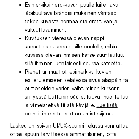
Esimerkiksi hero-kuvan päälle laitettava
läpikuultava brändisi mukainen väritaso
tekee kuvasta normaalista erottuvan ja
vakuuttavamman.
Kuvituksen vieressä olevan nappi
kannattaa suunnata sille puolelle, mihin
kuvassa olevan ihmisen katse suuntautuu,
sillä ihminen luontaisesti seuraa katsetta.
Pienet animaatiot, esimerkiksi kuvien
esilletulemiseen selatessa sivua alaspäin tai
buttoneiden värien vaihtuminen kursorin
siirtyessä buttonin päälle, tuovat huoliteltua
ja viimeisteltyä fiilistä kävijälle.
Lue lisää
brändi-ilmeestä erottautumistekijänä
.
Laskeutumissivun UI/UX-suunnittelussa kannattaa
ottaa apuun tarvittaessa ammattilainen, jotta