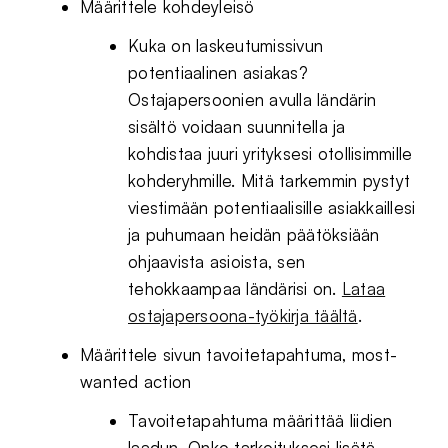
Määrittele kohdeyleisö
Kuka on laskeutumissivun
potentiaalinen asiakas?
Ostajapersoonien avulla ländärin
sisältö voidaan suunnitella ja
kohdistaa juuri yrityksesi otollisimmille
kohderyhmille. Mitä tarkemmin pystyt
viestimään potentiaalisille asiakkaillesi
ja puhumaan heidän päätöksiään
ohjaavista asioista, sen
tehokkaampaa ländärisi on.
Lataa
ostajapersoona-työkirja täältä
.
Määrittele sivun tavoitetapahtuma, most-
wanted action
Tavoitetapahtuma määrittää liidien
laadun. Onko tarkoituksesi lisätä