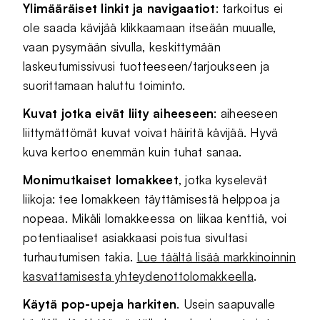
Ylimääräiset linkit ja navigaatiot
: tarkoitus ei
ole saada kävijää klikkaamaan itseään muualle,
vaan pysymään sivulla, keskittymään
laskeutumissivusi tuotteeseen/tarjoukseen ja
suorittamaan haluttu toiminto.
Kuvat jotka eivät liity aiheeseen
: aiheeseen
liittymättömät kuvat voivat häiritä kävijää. Hyvä
kuva kertoo enemmän kuin tuhat sanaa.
Monimutkaiset lomakkeet
, jotka kyselevät
liikoja: tee lomakkeen täyttämisestä helppoa ja
nopeaa. Mikäli lomakkeessa on liikaa kenttiä, voi
potentiaaliset asiakkaasi poistua sivultasi
turhautumisen takia.
Lue täältä lisää markkinoinnin
kasvattamisesta yhteydenottolomakkeella
.
Käytä pop-upeja harkiten
. Usein saapuvalle