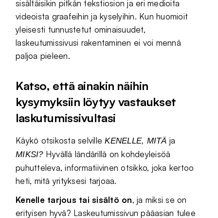
sisältäisikin pitkän tekstiosion ja eri medioita
videoista graafeihin ja kyselyihin. Kun huomioit
yleisesti tunnustetut ominaisuudet,
laskeutumissivusi rakentaminen ei voi mennä
paljoa pieleen.
Katso, että ainakin näihin
kysymyksiin löytyy vastaukset
laskutumissivultasi
Käykö otsikosta selville
ja
KENELLE, MITÄ
Hyvällä ländärillä on kohdeyleisöä
MIKSI?
puhutteleva, informatiivinen otsikko, joka kertoo
heti, mitä yrityksesi tarjoaa.
Kenelle tarjous tai sisältö on
, ja miksi se on
erityisen hyvä? Laskeutumissivun pääasian tulee