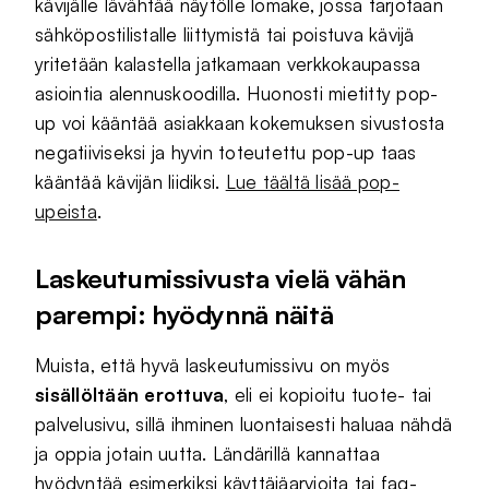
kävijälle lävähtää näytölle lomake, jossa tarjotaan
sähköpostilistalle liittymistä tai poistuva kävijä
yritetään kalastella jatkamaan verkkokaupassa
asiointia alennuskoodilla. Huonosti mietitty pop-
up voi kääntää asiakkaan kokemuksen sivustosta
negatiiviseksi ja hyvin toteutettu pop-up taas
kääntää kävijän liidiksi.
Lue täältä lisää pop-
upeista
.
Laskeutumissivusta vielä vähän
parempi: hyödynnä näitä
Muista, että hyvä laskeutumissivu on myös
sisällöltään erottuva
, eli ei kopioitu tuote- tai
palvelusivu, sillä ihminen luontaisesti haluaa nähdä
ja oppia jotain uutta. Ländärillä kannattaa
hyödyntää esimerkiksi käyttäjäarvioita tai faq-