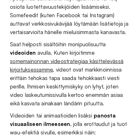
osiota luotettavuustekijöiden lisäämiseksi.
Somefeedit (kuten Facebook tai Instagram)
auttavat verkkosivukävijää löytämään lisätietoja ja
vertaisarvioita hänelle mieluisimmasta kanavasta.
Saat helposti sisältöihin monipuolisuutta
videoiden
avulla. Kuten kirjoitimme
somemainonnan videostrategiaa käsittelevässä
kirjoituksessamme
, videot ovat markkinoinnissa
erittäin tehokas tapa saada tehokkaasti viesti
perille. Ihmisen keskittymiskyky on lyhyt, joten
video laskeutumissivulla kertoo enemmän asiaa
eikä kasvata ainakaan ländärin pituutta.
Videoiden tai animaatioiden lisäksi
panosta
visuaaliseen ilmeeseen
, jolla erottaudut ja tuot
wau-efektiä sivulle, esimerkiksi näin: