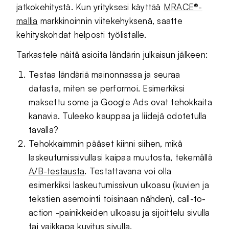
jatkokehitystä. Kun yrityksesi käyttää
MRACE®-
mallia
markkinoinnin viitekehyksenä, saatte
kehityskohdat helposti työlistalle.
Tarkastele näitä asioita ländärin julkaisun jälkeen:
Testaa ländäriä mainonnassa ja seuraa
datasta, miten se performoi. Esimerkiksi
maksettu some ja Google Ads ovat tehokkaita
kanavia. Tuleeko kauppaa ja liidejä odotetulla
tavalla?
Tehokkaimmin pääset kiinni siihen, mikä
laskeutumissivullasi kaipaa muutosta, tekemällä
A/B-testausta
. Testattavana voi olla
esimerkiksi laskeutumissivun ulkoasu (kuvien ja
tekstien asemointi toisinaan nähden), call-to-
action -painikkeiden ulkoasu ja sijoittelu sivulla
tai vaikkapa kuvitus sivulla.