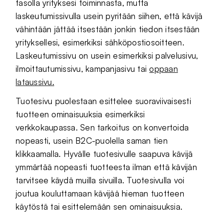
tasolla yrityksesi toiminnasta, mutta
laskeutumissivulla usein pyritään siihen, että kävijä
vähintään jättää itsestään jonkin tiedon itsestään
yrityksellesi, esimerkiksi sähköpostiosoitteen.
Laskeutumissivu on usein esimerkiksi palvelusivu,
ilmoittautumissivu, kampanjasivu tai
oppaan
lataussivu.
Tuotesivu puolestaan esittelee suoraviivaisesti
tuotteen ominaisuuksia esimerkiksi
verkkokaupassa. Sen tarkoitus on konvertoida
nopeasti, usein B2C-puolella saman tien
klikkaamalla. Hyvälle tuotesivulle saapuva kävijä
ymmärtää nopeasti tuotteesta ilman että kävijän
tarvitsee käydä muilla sivuilla. Tuotesivulla voi
joutua kouluttamaan kävijää hieman tuotteen
käytöstä tai esittelemään sen ominaisuuksia.