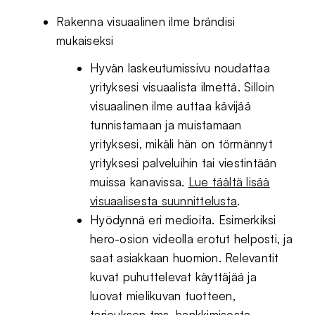
Rakenna visuaalinen ilme brändisi
mukaiseksi
Hyvän laskeutumissivu noudattaa
yrityksesi visuaalista ilmettä. Silloin
visuaalinen ilme auttaa kävijää
tunnistamaan ja muistamaan
yrityksesi, mikäli hän on törmännyt
yrityksesi palveluihin tai viestintään
muissa kanavissa.
Lue täältä lisää
visuaalisesta suunnittelusta
.
Hyödynnä eri medioita. Esimerkiksi
hero-osion videolla erotut helposti, ja
saat asiakkaan huomion. Relevantit
kuvat puhuttelevat käyttäjää ja
luovat mielikuvan tuotteen,
tarjouksen tms. hankkimisesta