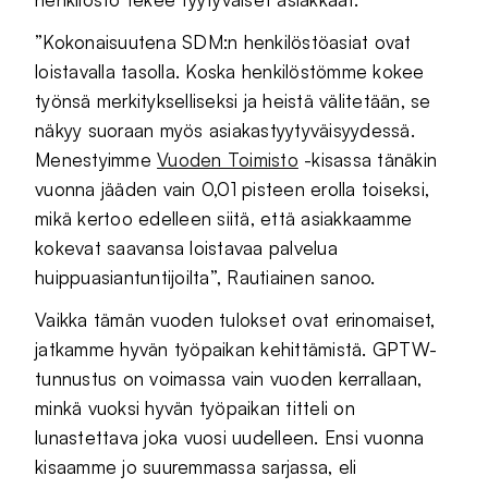
”Kokonaisuutena SDM:n henkilöstöasiat ovat
loistavalla tasolla. Koska henkilöstömme kokee
työnsä merkitykselliseksi ja heistä välitetään, se
näkyy suoraan myös asiakastyytyväisyydessä.
Menestyimme
Vuoden Toimisto
-kisassa tänäkin
vuonna jääden vain 0,01 pisteen erolla toiseksi,
mikä kertoo edelleen siitä, että asiakkaamme
kokevat saavansa loistavaa palvelua
huippuasiantuntijoilta”, Rautiainen sanoo.
Vaikka tämän vuoden tulokset ovat erinomaiset,
jatkamme hyvän työpaikan kehittämistä. GPTW-
tunnustus on voimassa vain vuoden kerrallaan,
minkä vuoksi hyvän työpaikan titteli on
lunastettava joka vuosi uudelleen. Ensi vuonna
kisaamme jo suuremmassa sarjassa, eli