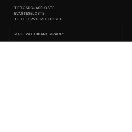
TIETOSUOJASELOSTE
EVÄSTESELOSTE
TIETOTURVAILMOITUKSET
MADE WITH ❤️ AND MRACE®