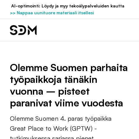
Hyppää
AI-optimointi: Löydy ja myy tekoälypalveluiden kautta
sisältöön
>> Nappaa uunituore materiaali itsellesi
Olemme Suomen parhaita
työpaikkoja tänäkin
vuonna – pisteet
paranivat viime vuodesta
Olemme Suomen 4. paras työpaikka
Great Place to Work (GPTW) -
tutkimuksessa sarjassa pienet