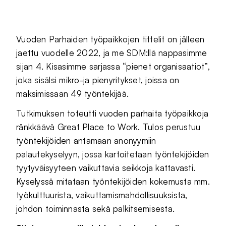
Jaa sivu palvelussa
Jaa sivu palvelussa
Jaa sivu palvelussa
Vuoden Parhaiden työpaikkojen tittelit on jälleen
jaettu vuodelle 2022, ja me SDM:llä nappasimme
sijan 4. Kisasimme sarjassa “pienet organisaatiot”,
joka sisälsi mikro-ja pienyritykset, joissa on
maksimissaan 49 työntekijää.
Tutkimuksen toteutti vuoden parhaita työpaikkoja
ränkkäävä Great Place to Work. Tulos perustuu
työntekijöiden antamaan anonyymiin
palautekyselyyn, jossa kartoitetaan työntekijöiden
tyytyväisyyteen vaikuttavia seikkoja kattavasti.
Kyselyssä mitataan työntekijöiden kokemusta mm.
työkulttuurista, vaikuttamismahdollisuuksista,
johdon toiminnasta sekä palkitsemisesta.