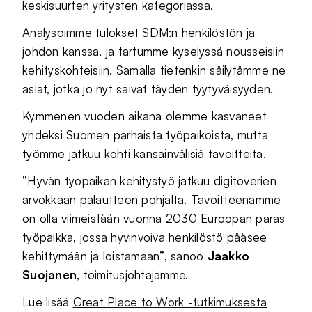
keskisuurten yritysten kategoriassa.
Analysoimme tulokset SDM:n henkilöstön ja
johdon kanssa, ja tartumme kyselyssä nousseisiin
kehityskohteisiin. Samalla tietenkin säilytämme ne
asiat, jotka jo nyt saivat täyden tyytyväisyyden.
Kymmenen vuoden aikana olemme kasvaneet
yhdeksi Suomen parhaista työpaikoista, mutta
työmme jatkuu kohti kansainvälisiä tavoitteita.
”Hyvän työpaikan kehitystyö jatkuu digitoverien
arvokkaan palautteen pohjalta. Tavoitteenamme
on olla viimeistään vuonna 2030 Euroopan paras
työpaikka, jossa hyvinvoiva henkilöstö pääsee
kehittymään ja loistamaan”, sanoo
Jaakko
Suojanen
, toimitusjohtajamme.
Lue lisää
Great Place to Work -tutkimuksesta