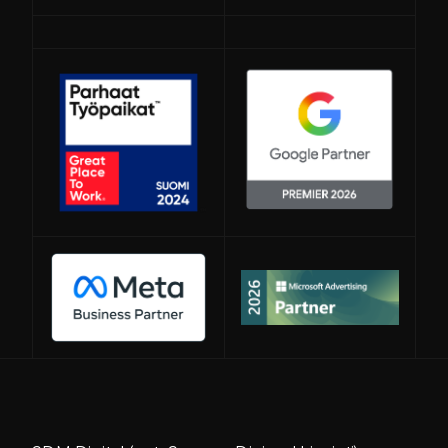
Avautuu uuteen ikkunaan