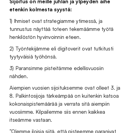
Sijoitus on meille juhlan ja ylpeyden aihe
etenkin kolmesta syystä:
1) Ihmiset ovat strategiamme ytimessä, ja
tunnustus näyttää toteen tekemäämme työtä
henkilöstön hyvinvoinnin eteen.
2) Työntekijämme eli digitoverit ovat tutkitusti
tyytyväisiä työhönsä.
3) Paransimme pisteitämme edellisvuosiin
nähden.
Aiempien vuosien sijoituksemme ovat olleet 3. ja
8. Palkintosijoja tärkeämpää on kuitenkin katsoa
kokonaispistemäärää ja verrata sitä aiempiin
vuosiimme. Kilpailemme siis ennen kaikkea
itseämme vastaan.
”Olemme iloisia siitä, että pisteemme paranivat