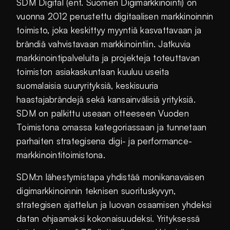
SDM Digital (ent. Suomen Digimarkkinointi) on
vuonna 2012 perustettu digitaalisen markkinoinnin
toimisto, joka keskittyy myyntiä kasvattavaan ja
brändiä vahvistavaan markkinointiin. Jatkuvia
markkinointipalveluita ja projekteja toteuttavan
toimiston asiakaskuntaan kuuluu useita
suomalaisia suuryrityksiä, keskisuuria
haastajabrändejä sekä kansainvälisiä yrityksiä.
SDM on palkittu useaan otteeseen Vuoden
Toimistona omassa kategoriassaan ja tunnetaan
parhaiten strategisena digi- ja performance-
markkinointitoimistona.
SDM:n lähestymistapa yhdistää monikanavaisen
digimarkkinoinnin teknisen suorituskyvyn,
strategisen ajattelun ja luovan osaamisen yhdeksi
datan ohjaamaksi kokonaisuudeksi. Yrityksessä