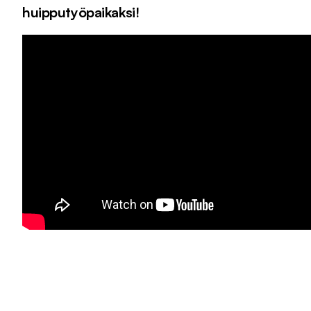
huipputyöpaikaksi!