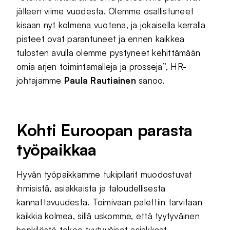
jälleen viime vuodesta. Olemme osallistuneet
kisaan nyt kolmena vuotena, ja jokaisella kerralla
pisteet ovat parantuneet ja ennen kaikkea
tulosten avulla olemme pystyneet kehittämään
omia arjen toimintamalleja ja prosseja”, HR-
johtajamme
Paula Rautiainen
sanoo.
Kohti Euroopan parasta
työpaikkaa
Hyvän työpaikkamme tukipilarit muodostuvat
ihmisistä, asiakkaista ja taloudellisesta
kannattavuudesta. Toimivaan palettiin tarvitaan
kaikkia kolmea, sillä uskomme, että tyytyväinen
henkilöstö tekee tyytyväiset asiakkaat.