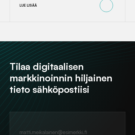
LUE LISÄÄ
Tilaa digitaalisen
markkinoinnin hiljainen
tieto sähköpostiisi
matti.meikalainen@esimerkki.fi