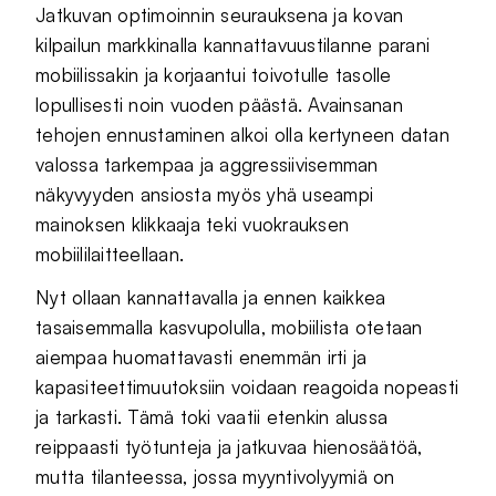
Jatkuvan optimoinnin seurauksena ja kovan
kilpailun markkinalla kannattavuustilanne parani
mobiilissakin ja korjaantui toivotulle tasolle
lopullisesti noin vuoden päästä. Avainsanan
tehojen ennustaminen alkoi olla kertyneen datan
valossa tarkempaa ja aggressiivisemman
näkyvyyden ansiosta myös yhä useampi
mainoksen klikkaaja teki vuokrauksen
mobiililaitteellaan.
Nyt ollaan kannattavalla ja ennen kaikkea
tasaisemmalla kasvupolulla, mobiilista otetaan
aiempaa huomattavasti enemmän irti ja
kapasiteettimuutoksiin voidaan reagoida nopeasti
ja tarkasti. Tämä toki vaatii etenkin alussa
reippaasti työtunteja ja jatkuvaa hienosäätöä,
mutta tilanteessa, jossa myyntivolyymiä on