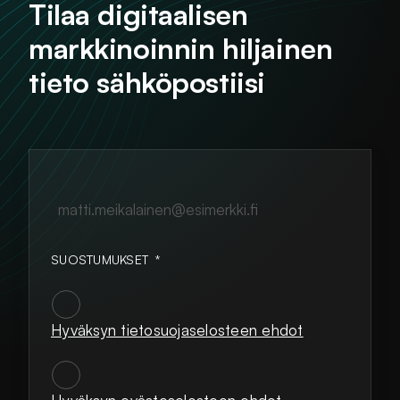
Tilaa digitaalisen
markkinoinnin hiljainen
tieto sähköpostiisi
matti.meikalainen@esimerkki.fi
SUOSTUMUKSET
*
Hyväksyn tietosuojaselosteen ehdot
SUOSTUMUKSET
*