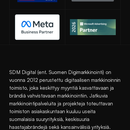
Avautuu uuteen ikkunaan
SDM Digital (ent. Suomen Digimarkkinointi) on
vuonna 2012 perustettu digitaalisen markkinoinnin
toimisto, joka keskittyy myyntiä kasvattavaan ja
brändiä vahvistavaan markkinointiin. Jatkuvia
markkinointipalveluita ja projekteja toteuttavan
toimiston asiakaskuntaan kuuluu useita
suomalaisia suuryrityksiä, keskisuuria
haastajabrändejä sekä kansainvälisiä yrityksiä.