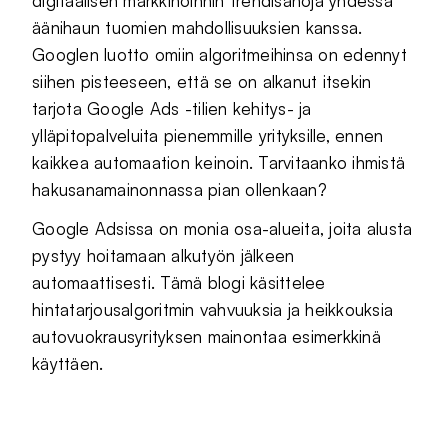
digitaalisen markkinoinnin trendisanoja yhdessä
äänihaun tuomien mahdollisuuksien kanssa.
Googlen luotto omiin algoritmeihinsa on edennyt
siihen pisteeseen, että se on alkanut itsekin
tarjota Google Ads -tilien kehitys- ja
ylläpitopalveluita pienemmille yrityksille, ennen
kaikkea automaation keinoin. Tarvitaanko ihmistä
hakusanamainonnassa pian ollenkaan?
Google Adsissa on monia osa-alueita, joita alusta
pystyy hoitamaan alkutyön jälkeen
automaattisesti. Tämä blogi käsittelee
hintatarjousalgoritmin vahvuuksia ja heikkouksia
autovuokrausyrityksen mainontaa esimerkkinä
käyttäen.