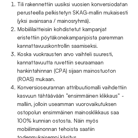
Tili rakennettiin uusiksi vuosien konversiodatan
perusteella pelkistetyn SKAG-mallin mukaisesti
(yksi avainsana / mainosryhmä).
Mobiililaitteisiin kohdistetut kampanjat
eristettiin pöytäkonekampanjoista paremman
kannattavuuskontrollin saamiseksi.
Koska vuokrausten arvo vaihteli suuresti,
kannattavuutta ruvettiin seuraamaan
hankintahinnan (CPA) sijaan mainostuoton
(ROAS) mukaan.
Konversioseurannan attribuutiomalli vaihdettiin
kasvuun tähtäävään ”ensimmäinen klikkaus” -
malliin, jolloin useamman vuorovaikutuksen
ostopolun ensimmäinen mainosklikkaus saa
100% kunnian ostosta. Näin myös
mobiilimainonnan tehoista saatiin
todenmukaisempi käsitys.