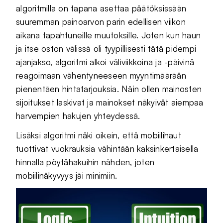
algoritmilla on tapana asettaa päätöksissään
suuremman painoarvon parin edellisen viikon
aikana tapahtuneille muutoksille. Joten kun haun
ja itse oston välissä oli tyypillisesti tätä pidempi
ajanjakso, algoritmi alkoi väliviikkoina ja -päivinä
reagoimaan vähentyneeseen myyntimäärään
pienentäen hintatarjouksia. Näin ollen mainosten
sijoitukset laskivat ja mainokset näkyivät aiempaa
harvempien hakujen yhteydessä.
Lisäksi algoritmi näki oikein, että mobiilihaut
tuottivat vuokrauksia vähintään kaksinkertaisella
hinnalla pöytähakuihin nähden, joten
mobiilinäkyvyys jäi minimiin.