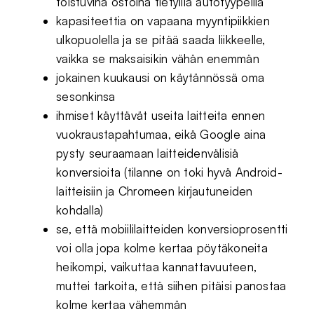
toistuvina ostoina tietyillä autotyypeillä
kapasiteettia on vapaana myyntipiikkien
ulkopuolella ja se pitää saada liikkeelle,
vaikka se maksaisikin vähän enemmän
jokainen kuukausi on käytännössä oma
sesonkinsa
ihmiset käyttävät useita laitteita ennen
vuokraustapahtumaa, eikä Google aina
pysty seuraamaan laitteidenvälisiä
konversioita (tilanne on toki hyvä Android-
laitteisiin ja Chromeen kirjautuneiden
kohdalla)
se, että mobiililaitteiden konversioprosentti
voi olla jopa kolme kertaa pöytäkoneita
heikompi, vaikuttaa kannattavuuteen,
muttei tarkoita, että siihen pitäisi panostaa
kolme kertaa vähemmän