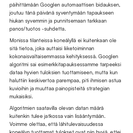
päihittämään Googlen automaattisen bidauksen,
joutuu tänä päivänä syventymään tapaukseen
hiukan syvemmin ja punnitsemaan tarkkaan
panos/tuotos -suhdetta.
Monissa tilanteissa koneälyllä ei kuitenkaan ole
sitä tietoa, joka auttaisi liiketoiminnan
kokonaisvaltaisemmassa kehityksessä. Googlen
algoritmi sai esimerkkitapauksessamme tarpeeksi
dataa hyvien tuloksien tuottamiseen, mutta kun
haluttiin keskivertoa parempaa, piti ihmisen astua
kuvioihin ja muuttaa painopisteitä strategian
mukaisiksi.
Algoritmien saatavilla olevan datan määrä
kuitenkin tulee jatkossa vain lisääntymään.
Voimme olettaa, että lähitulevaisuudessa
koneälyn tuottamat tulokset ovat niin hyviä, ettei