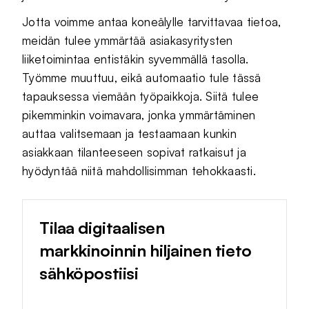
Jotta voimme antaa koneälylle tarvittavaa tietoa,
meidän tulee ymmärtää asiakasyritysten
liiketoimintaa entistäkin syvemmällä tasolla.
Työmme muuttuu, eikä automaatio tule tässä
tapauksessa viemään työpaikkoja. Siitä tulee
pikemminkin voimavara, jonka ymmärtäminen
auttaa valitsemaan ja testaamaan kunkin
asiakkaan tilanteeseen sopivat ratkaisut ja
hyödyntää niitä mahdollisimman tehokkaasti.
Tilaa digitaalisen
markkinoinnin hiljainen tieto
sähköpostiisi
matti.meikalainen@esimerkki.fi