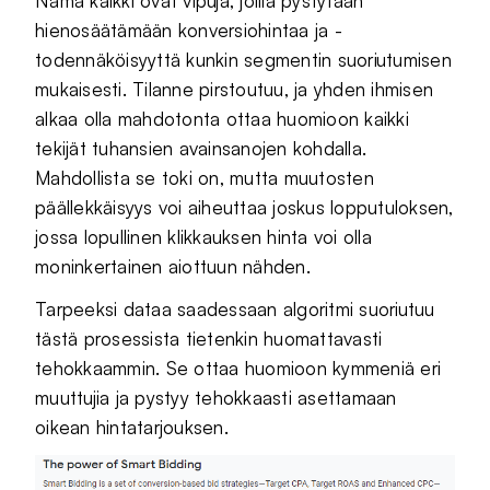
Nämä kaikki ovat vipuja, joilla pystytään
hienosäätämään konversiohintaa ja -
todennäköisyyttä kunkin segmentin suoriutumisen
mukaisesti. Tilanne pirstoutuu, ja yhden ihmisen
alkaa olla mahdotonta ottaa huomioon kaikki
tekijät tuhansien avainsanojen kohdalla.
Mahdollista se toki on, mutta muutosten
päällekkäisyys voi aiheuttaa joskus lopputuloksen,
jossa lopullinen klikkauksen hinta voi olla
moninkertainen aiottuun nähden.
Tarpeeksi dataa saadessaan algoritmi suoriutuu
tästä prosessista tietenkin huomattavasti
tehokkaammin. Se ottaa huomioon kymmeniä eri
muuttujia ja pystyy tehokkaasti asettamaan
oikean hintatarjouksen.