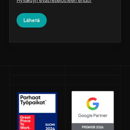
Hyväksyn evästeselosteen ehdot