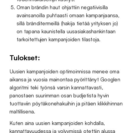
Oman brändin haut ohjattiin negatiivisilla
avainsanoilla puhtaasti omaan kampanjaansa,
sillä bränditermeillä (hakija tietää yrityksen jo)
on tapana kaunistella uusasiakashankintaan
tarkoitettujen kampanjoiden tilastoja.
Tulokset:
Uusien kampanjoiden optimoinnissa menee oma
aikansa ja vuosia mainontaa pyörittänyt Googlen
algoritmi teki työnsä varsin kannattavasti,
panostaen suurimman osan budjetista hyvin
tuottaviin pöytäkonehakuihin ja pitäen klikkihinnan
maltillisena.
Kuten aina uusien kampanjoiden kohdalla,
kannattavuudessa ja volyymissä otettiin alussa