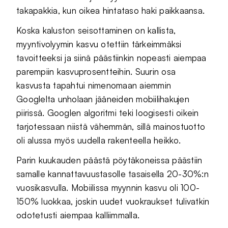
takapakkia, kun oikea hintataso haki paikkaansa.
Koska kaluston seisottaminen on kallista,
myyntivolyymin kasvu otettiin tärkeimmäksi
tavoitteeksi ja siinä päästiinkin nopeasti aiempaa
parempiin kasvuprosentteihin. Suurin osa
kasvusta tapahtui nimenomaan aiemmin
Googlelta unholaan jääneiden mobiilihakujen
piirissä. Googlen algoritmi teki loogisesti oikein
tarjotessaan niistä vähemmän, sillä mainostuotto
oli alussa myös uudella rakenteella heikko.
Parin kuukauden päästä pöytäkoneissa päästiin
samalle kannattavuustasolle tasaisella 20-30%:n
vuosikasvulla. Mobiilissa myynnin kasvu oli 100-
150% luokkaa, joskin uudet vuokraukset tulivatkin
odotetusti aiempaa kalliimmalla.