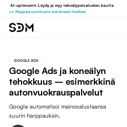
Hyppää
AI-optimointi: Löydy ja myy tekoälypalveluiden kautta
sisältöön
>> Nappaa uunituore materiaali itsellesi
GOOGLE ADS
Google Ads ja koneälyn
tehokkuus – esimerkkinä
autonvuokrauspalvelut
Google automatisoi mainosalustaansa
suurin harppauksin.