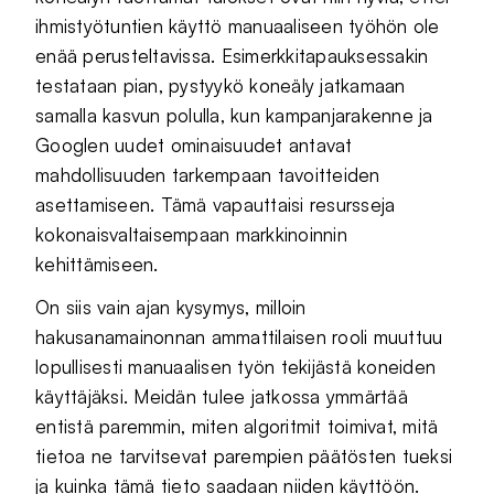
ihmistyötuntien käyttö manuaaliseen työhön ole
enää perusteltavissa. Esimerkkitapauksessakin
testataan pian, pystyykö koneäly jatkamaan
samalla kasvun polulla, kun kampanjarakenne ja
Googlen uudet ominaisuudet antavat
mahdollisuuden tarkempaan tavoitteiden
asettamiseen. Tämä vapauttaisi resursseja
kokonaisvaltaisempaan markkinoinnin
kehittämiseen.
On siis vain ajan kysymys, milloin
hakusanamainonnan ammattilaisen rooli muuttuu
lopullisesti manuaalisen työn tekijästä koneiden
käyttäjäksi. Meidän tulee jatkossa ymmärtää
entistä paremmin, miten algoritmit toimivat, mitä
tietoa ne tarvitsevat parempien päätösten tueksi
ja kuinka tämä tieto saadaan niiden käyttöön.