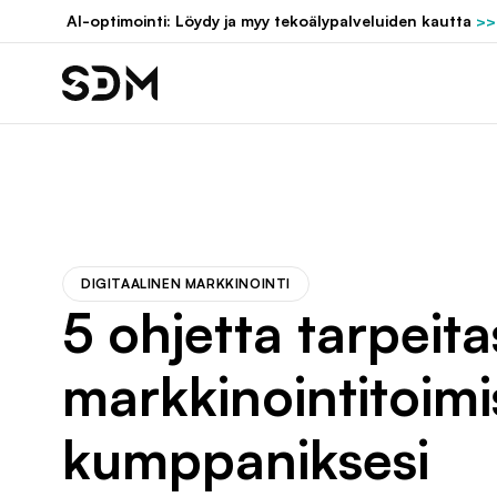
Hyppää
AI-optimointi: Löydy ja myy tekoälypalveluiden kautta
>>
sisältöön
DIGITAALINEN MARKKINOINTI
5 ohjetta tarpeit
markkinointitoimi
kumppaniksesi