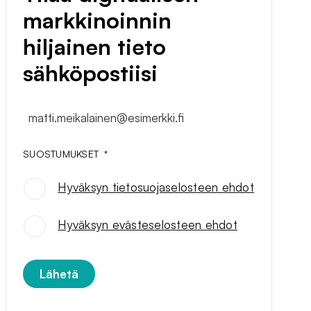
markkinoinnin
hiljainen tieto
sähköpostiisi
matti.meikalainen@esimerkki.fi
SUOSTUMUKSET
*
Hyväksyn tietosuojaselosteen ehdot
SUOSTUMUKSET
*
Hyväksyn evästeselosteen ehdot