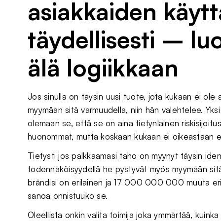
asiakkaiden käytt
täydellisesti – l
älä logiikkaan
Jos sinulla on täysin uusi tuote, jota kukaan ei ole
myymään sitä varmuudella, niin hän valehtelee. Yksi
olemaan se, että se on aina tietynlainen riskisijo
huonommat, mutta koskaan kukaan ei oikeastaan ed
Tietysti jos palkkaamasi taho on myynyt täysin ident
todennäköisyydellä he pystyvät myös myymään sitä
brändisi on erilainen ja 17 000 000 000 muuta eril
sanoa onnistuuko se.
Oleellista onkin valita toimija joka ymmärtää, kui