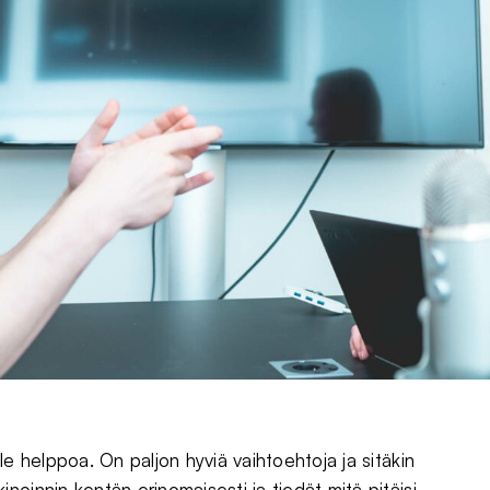
le helppoa. On paljon hyviä vaihtoehtoja ja sitäkin
oinnin kentän erinomaisesti ja tiedät mitä pitäisi