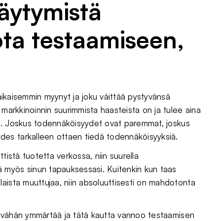
äytymistä
uota testaamiseen,
 aikaisemmin myynyt ja joku väittää pystyvänsä
 markkinoinnin suurimmista haasteista on ja tulee aina
itus. Joskus todennäköisyydet ovat paremmat, joskus
es tarkalleen ottaen tiedä todennäköisyyksiä.
tistä tuotetta verkossa, niin suurella
 myös sinun tapauksessasi. Kuitenkin kun taas
aista muuttujaa, niin absoluuttisesti on mahdotonta
nka vähän ymmärtää ja tätä kautta vannoo testaamisen