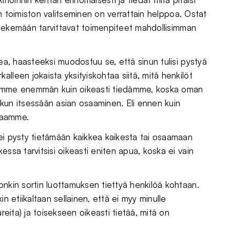
iin toimiston valitseminen on verrattain helppoa. Ostat
vä tekemään tarvittavat toimenpiteet mahdollisimman
kea, haasteeksi muodostuu se, että sinun tulisi pystyä
lleen jokaista yksityiskohtaa siitä, mitä henkilöt
tiedämme enemmän kuin oikeasti tiedämme, koska oman
, kun itsessään asian osaaminen. Eli ennen kuin
saamme.
ei pysty tietämään kaikkea kaikesta tai osaamaan
essa tarvitsisi oikeasti eniten apua, koska ei vain
onkin sortin luottamuksen tiettyä henkilöä kohtaan.
n etiikaltaan sellainen, että ei myy minulle
reita) ja toisekseen oikeasti tietää, mitä on