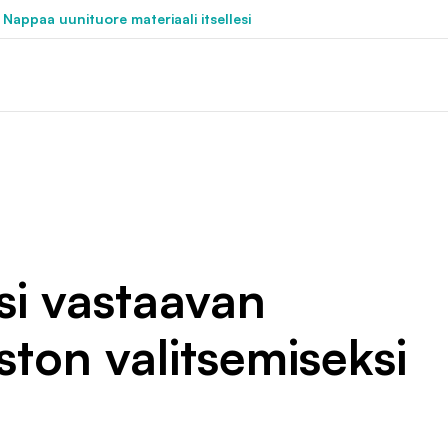
 Nappaa uunituore materiaali itsellesi
asi vastaavan
ston valitsemiseksi