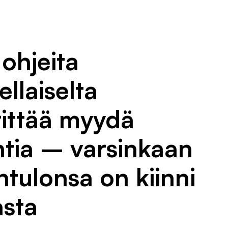
 ohjeita
llaiselta
yrittää myydä
ntia – varsinkaan
tulonsa on kiinni
asta