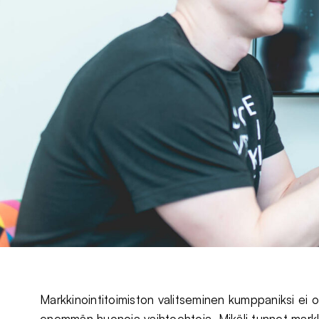
Markkinointitoimiston valitseminen kumppaniksi ei o
enemmän huonoja vaihtoehtoja. Mikäli tunnet markkin