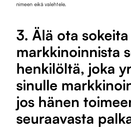
nimeen eikä valehtele.
3. Älä ota sokeita
markkinoinnista se
henkilöltä, joka 
sinulle markkinoi
jos hänen toimeen
seuraavasta palk