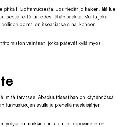
e pitkälti luottamuksesta. Jos tiedät jo kaiken, älä lue
pauksessa, että luit edes tähän saakka. Mutta joka
eellinen pointti on itseasiassa siinä, keheen
titoimiston valintaan, jotka pätevät kyllä myös
ite
ää, mitä tarvitsee. Absoluuttisestihan on käytännössä
n tunnuslukujen avulla ja pienellä maalaisjärjen
an yrityksen markkinoinnista, niin loppuviimein on