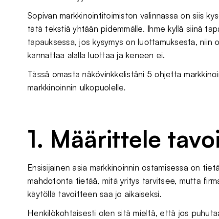
Sopivan markkinointitoimiston valinnassa on siis kys
tätä tekstiä yhtään pidemmälle. Ihme kyllä siinä ta
tapauksessa, jos kysymys on luottamuksesta, niin ol
kannattaa alalla luottaa ja keneen ei.
Tässä omasta näkövinkkelistäni 5 ohjetta markkinoin
markkinoinnin ulkopuolelle.
1. Määrittele tavo
Ensisijainen asia markkinoinnin ostamisessa on tiet
mahdotonta tietää, mitä yritys tarvitsee, mutta firma
käytöllä tavoitteen saa jo aikaiseksi.
Henkilökohtaisesti olen sitä mieltä, että jos puhuta