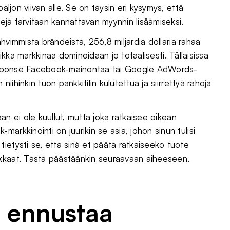
aljon viivan alle. Se on täysin eri kysymys, että
pejä tarvitaan kannattavan myynnin lisäämiseksi.
vahvimmista brändeistä, 256,8 miljardia dollaria rahaa
 vaikka markkinaa dominoidaan jo totaalisesti. Tällaisissa
t response Facebook-mainontaa tai Google AdWords-
niihinkin tuon pankkitilin kulutettua ja siirrettyä rahoja
kaan ei ole kuullut, mutta joka ratkaisee oikean
arkkinointi on juurikin se asia, johon sinun tulisi
ietysti se, että sinä et päätä ratkaiseeko tuote
akkaat. Tästä päästäänkin seuraavaan aiheeseen.
a ennustaa