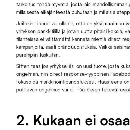
tarkoitus tehdä myyntiä, josta jäisi mahdollisimman p
millaisesta aikajänteestä puhutaan ja millaisia step
Joillakin tilanne voi olla se, että on yksi maailman 
yrityksen pankkitilillä ja jotain uutta pitäisi keksiä,
tilanteissa ei välttämättä kannata miettiä direc
kampanjoita, saati brändiuudistuksia. Vaikka saisihan 
parempiin taskuihin.
Sitten taas jos yritykselläsi on uusi tuote, josta ku
ongelman, niin direct response-tyyppinen Facebook-m
fokusoida markkinointipanostuksesi. Haasteena on t
polttavan ongelman vai ei. Päätöksen tekevät asi
2. Kukaan ei osa