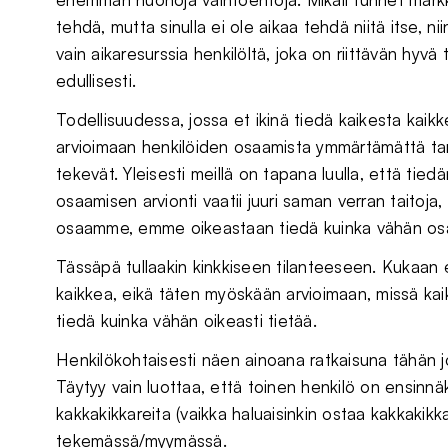
tehdä, mutta sinulla ei ole aikaa tehdä niitä itse, n
vain aikaresurssia henkilöltä, joka on riittävän hy
edullisesti.
Todellisuudessa, jossa et ikinä tiedä kaikesta kaik
arvioimaan henkilöiden osaamista ymmärtämättä tarka
tekevät. Yleisesti meillä on tapana luulla, että 
osaamisen arvionti vaatii juuri saman verran taitoja
osaamme, emme oikeastaan tiedä kuinka vähän o
Tässäpä tullaakin kinkkiseen tilanteeseen. Kukaan 
kaikkea, eikä täten myöskään arvioimaan, missä kaik
tiedä kuinka vähän oikeasti tietää.
Henkilökohtaisesti näen ainoana ratkaisuna tähän j
Täytyy vain luottaa, että toinen henkilö on ensinnäki
kakkakikkareita (vaikka haluaisinkin ostaa kakkakikka
tekemässä/myymässä.