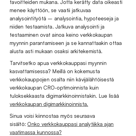
tavoitteiden mukana. Jotta kerätty data oikeasti
menee käyttöön, se vaatii jatkuvaa
analysointityötä – analysointia, hypoteeseja ja
niiden testaamista. Jatkuva analysointi ja
testaaminen ovat ainoa keino verkkokaupan
myynnin parantamiseen ja se kannattaakin ottaa
alusta asti mukaan osaksi arkitekemistä.
Tarvitsetko apua verkkokauppasi myynnin
kasvattamisessa? Meillä on kokemusta
verkkokauppojen osalta niin kävijälähtöisestä
verkkokaupan CRO-optimoinnista kuin
tuloksekkaasta digimarkkinoinnistakin. Lue lisää
verkkokaupan digimarkkinoinnista.
Sinua voisi kiinnostaa myös seuraava
sisältö:
Onko verkkokauppasi analytiikka ajan
vaatimassa kunnossa?