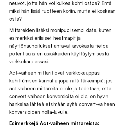
neuvot, jotta hän voi kulkea kohti ostoa? Entä
miksi hän lisää tuotteen koriin, mutta ei koskaan
osta?
Mittareiden lisäksi monipuolisempi data, kuten
esimerkiksi erilaiset heatmapit ja
näyttönauhoitukset antavat arvokasta tietoa
potentiaalisten asiakkaiden käyttäytymisestä
verkkokaupassasi.
Act-vaiheen mittarit ovat verkkokauppasi
kehittämisen kannalta jopa niitä tärkeimpiä: jos
act-vaiheen mittareita ei ole ja todetaan, että
convert-vaiheen konversioita ei ole, on hyvin
hankalaa lähteä etsimään syitä convert-vaiheen
konversioiden nolla-luvulle.
Esimerkkejä Act-vaiheen mittareista: