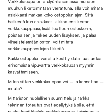
Verkkokauppa on etulyöntiasemassa moneen
muuhun liiketoimintaan verrattuna, sillä voit mitata
asiakkaasi matkaa koko ostopolun ajan. Siitä
hetkestä kun asiakkaasi klikkaa ensi kerran
verkkokauppaasi, lisää tuotteen ostoskoriin,
poistaa sen ja tekee uuden lisäyksen, ja palaa
viimeistelemään oston, voit mitata
verkkokauppaostajan liikkeitä.
Kaikki ostopolun varrelta kerätty data taas antaa
erinomaista vipuvartta verkkokaupan myynnin
kasvattamiseen.
Miten sitten verkkokauppaa voi – ja kannattaa –
mitata?
Mittariston huolellinen suunnittelu ja tarkka
tekninen toteutus ovat edellytyksiä sille, että
pystyt kehittämään verkkokauppasi toimintaa ja