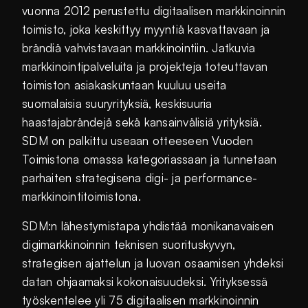
vuonna 2012 perustettu digitaalisen markkinoinnin
toimisto, joka keskittyy myyntiä kasvattavaan ja
brändiä vahvistavaan markkinointiin. Jatkuvia
markkinointipalveluita ja projekteja toteuttavan
toimiston asiakaskuntaan kuuluu useita
suomalaisia suuryrityksiä, keskisuuria
haastajabrändejä sekä kansainvälisiä yrityksiä.
SDM on palkittu useaan otteeseen Vuoden
Toimistona omassa kategoriassaan ja tunnetaan
parhaiten strategisena digi- ja performance-
markkinointitoimistona.
SDM:n lähestymistapa yhdistää monikanavaisen
digimarkkinoinnin teknisen suorituskyvyn,
strategisen ajattelun ja luovan osaamisen yhdeksi
datan ohjaamaksi kokonaisuudeksi. Yrityksessä
työskentelee yli 75 digitaalisen markkinoinnin