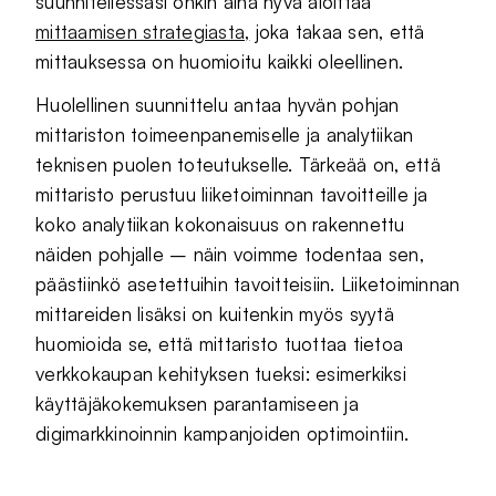
suunnitellessasi onkin aina hyvä aloittaa
mittaamisen strategiasta,
joka takaa sen, että
mittauksessa on huomioitu kaikki oleellinen.
Huolellinen suunnittelu antaa hyvän pohjan
mittariston toimeenpanemiselle ja analytiikan
teknisen puolen toteutukselle. Tärkeää on, että
mittaristo perustuu liiketoiminnan tavoitteille ja
koko analytiikan kokonaisuus on rakennettu
näiden pohjalle – näin voimme todentaa sen,
päästiinkö asetettuihin tavoitteisiin. Liiketoiminnan
mittareiden lisäksi on kuitenkin myös syytä
huomioida se, että mittaristo tuottaa tietoa
verkkokaupan kehityksen tueksi: esimerkiksi
käyttäjäkokemuksen parantamiseen ja
digimarkkinoinnin kampanjoiden optimointiin.