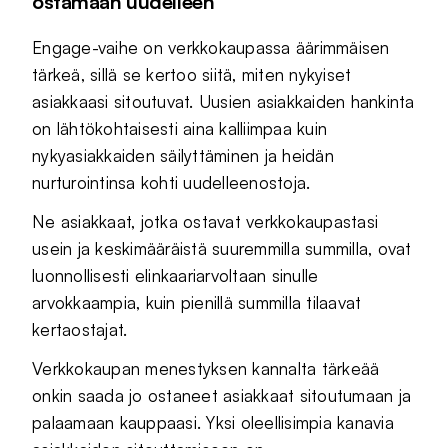
ostamaan uudelleen
Engage-vaihe on verkkokaupassa äärimmäisen
tärkeä, sillä se kertoo siitä, miten nykyiset
asiakkaasi sitoutuvat. Uusien asiakkaiden hankinta
on lähtökohtaisesti aina kalliimpaa kuin
nykyasiakkaiden säilyttäminen ja heidän
nurturointinsa kohti uudelleenostoja.
Ne asiakkaat, jotka ostavat verkkokaupastasi
usein ja keskimääräistä suuremmilla summilla, ovat
luonnollisesti elinkaariarvoltaan sinulle
arvokkaampia, kuin pienillä summilla tilaavat
kertaostajat.
Verkkokaupan menestyksen kannalta tärkeää
onkin saada jo ostaneet asiakkaat sitoutumaan ja
palaamaan kauppaasi. Yksi oleellisimpia kanavia