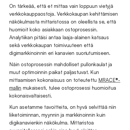
On tärkeää, että et mittaa vain loppuun vietyjä
verkkokauppaostoja. Verkkokaupan kehittämisen
näkökulmasta mittaristossa on oleellista se, että
huomioit koko asiakkaan ostoprosessin.
Analytiikan pitäisi antaa laaja-alainen katsaus
sekä verkkokaupan toimivuuteen että
digimarkkinoinnin eri kanavien suoriutumiseen.
Näin ostoprosessin mahdolliset pullonkaulat ja
muut optimoinnin paikat paljastuvat. Kun
mittaamisen kokonaisuus on toteutettu
MRACE®-
mallin
mukaisesti, tulee ostoprosessi huomioitua
kokonaisvaltaisesti.
Kun asetamme tavoitteita, on hyvä selvittää niin
liiketoiminnan, myynnin ja markkinoinnin kuin
digikanavienkin näkökulma. Mittaristoa