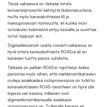
Tässä vaiheessa on tärkeää mitata
konversioprosentin kehitystä (kokonaisuutena,
mutta myös kanavakohtaisesti!) ja
maksuprosessin toimivuutta, eli kuinka moni
ostoskoriin lisänneistä siirtyy kassalle ja suorittaa
oston loppuun asti.
Digimarkkinoinnin osalta convert-vaiheessa on
hyvä mitata kanavakohtaista ROAS:ia eli eri
kanavien tuotto-panos-suhdetta.
Tärkeää on pelkän ROAS:in tuijottelun lisäksi
panostaa myös siihen, että markkinointikanavien
rooleja asiakkaidesi ostoprosessissa on tutkittu:
kanavakohtaisen ROAS-tavoitteen on hyvä olla
linjassa sen kanssa, millainen rooli
digimarkkinointikanavalla asiakkaasi
ostoprosessissa on. Tutkimalla kanavia eri