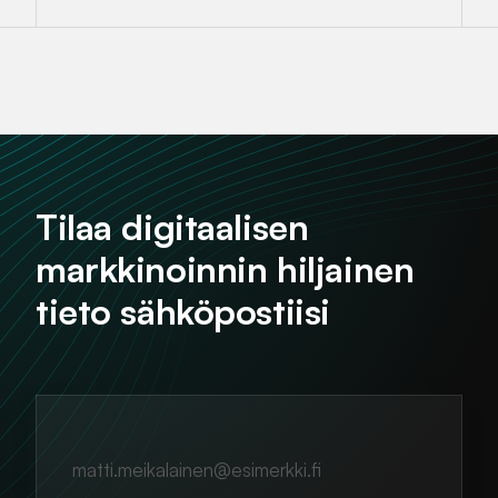
Tilaa digitaalisen
markkinoinnin hiljainen
tieto sähköpostiisi
matti.meikalainen@esimerkki.fi