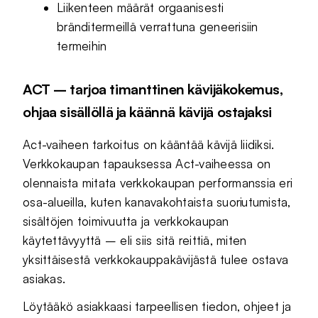
Liikenteen määrät orgaanisesti
bränditermeillä verrattuna geneerisiin
termeihin
ACT – tarjoa timanttinen kävijäkokemus,
ohjaa sisällöllä ja käännä kävijä ostajaksi
Act-vaiheen tarkoitus on kääntää kävijä liidiksi.
Verkkokaupan tapauksessa Act-vaiheessa on
olennaista mitata verkkokaupan performanssia eri
osa-alueilla, kuten kanavakohtaista suoriutumista,
sisältöjen toimivuutta ja verkkokaupan
käytettävyyttä – eli siis sitä reittiä, miten
yksittäisestä verkkokauppakävijästä tulee ostava
asiakas.
Löytääkö asiakkaasi tarpeellisen tiedon, ohjeet ja