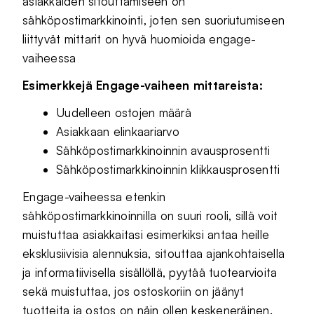
asiakkaiden sitouttamiseen on
sähköpostimarkkinointi, joten sen suoriutumiseen
liittyvät mittarit on hyvä huomioida engage-
vaiheessa
Esimerkkejä Engage-vaiheen mittareista:
Uudelleen ostojen määrä
Asiakkaan elinkaariarvo
Sähköpostimarkkinoinnin avausprosentti
Sähköpostimarkkinoinnin klikkausprosentti
Engage-vaiheessa etenkin
sähköpostimarkkinoinnilla on suuri rooli, sillä voit
muistuttaa asiakkaitasi esimerkiksi antaa heille
eksklusiivisia alennuksia, sitouttaa ajankohtaisella
ja informatiivisella sisällöllä, pyytää tuotearvioita
sekä muistuttaa, jos ostoskoriin on jäänyt
tuotteita ja ostos on näin ollen keskeneräinen.