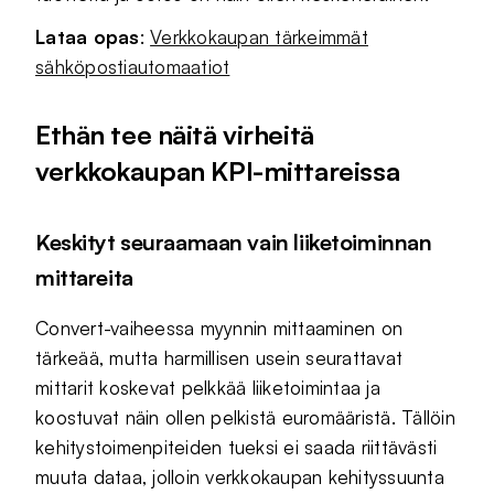
Lataa opas
:
Verkkokaupan tärkeimmät
sähköpostiautomaatiot
Ethän tee näitä virheitä
verkkokaupan KPI-mittareissa
Keskityt seuraamaan vain liiketoiminnan
mittareita
Convert-vaiheessa myynnin mittaaminen on
tärkeää, mutta harmillisen usein seurattavat
mittarit koskevat pelkkää liiketoimintaa ja
koostuvat näin ollen pelkistä euromääristä. Tällöin
kehitystoimenpiteiden tueksi ei saada riittävästi
muuta dataa, jolloin verkkokaupan kehityssuunta