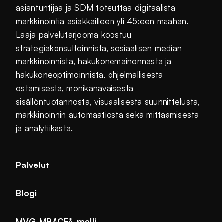
asiantuntijaa ja SDM toteuttaa digitaalista
markkinointia asiakkailleen yli 45:een maahan.
Laaja palvelutarjooma koostuu
strategiakonsultoinnista, sosiaalisen median
markkinoinnista, hakukonemainonnasta ja
hakukoneoptimoinnista, ohjelmallisesta
ostamisesta, monikanavaisesta
sisällöntuotannosta, visuaalisesta suunnittelusta,
markkinoinnin automaatiosta sekä mittaamisesta
ja analytiikasta.
Palvelut
Blogi
MVG-MRACE®-malli