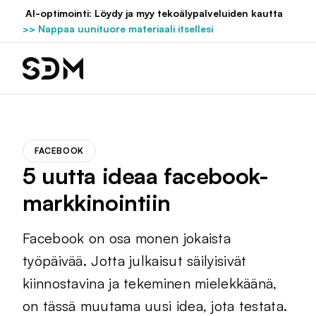
Hyppää
AI-optimointi: Löydy ja myy tekoälypalveluiden kautta
sisältöön
>> Nappaa uunituore materiaali itsellesi
FACEBOOK
5 uutta ideaa facebook-
markkinointiin
Facebook on osa monen jokaista
työpäivää. Jotta julkaisut säilyisivät
kiinnostavina ja tekeminen mielekkäänä,
on tässä muutama uusi idea, jota testata.