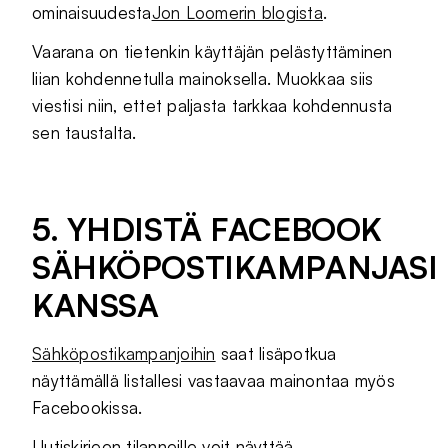
ominaisuudesta
Jon Loomerin blogista
.
Vaarana on tietenkin käyttäjän pelästyttäminen
liian kohdennetulla mainoksella. Muokkaa siis
viestisi niin, ettet paljasta tarkkaa kohdennusta
sen taustalta.
5. YHDISTÄ FACEBOOK
SÄHKÖPOSTIKAMPANJASI
KANSSA
Sähköpostikampanjoihin
saat lisäpotkua
näyttämällä listallesi vastaavaa mainontaa myös
Facebookissa.
Uutiskirjeen tilanneille voit näyttää