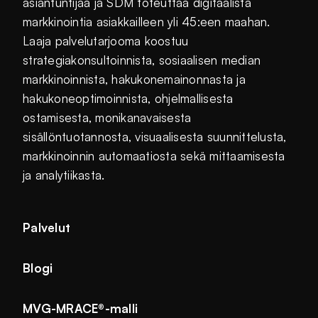
asiantuntijaa ja SDM toteuttaa digitaalista
markkinointia asiakkailleen yli 45:een maahan.
Laaja palvelutarjooma koostuu
strategiakonsultoinnista, sosiaalisen median
markkinoinnista, hakukonemainonnasta ja
hakukoneoptimoinnista, ohjelmallisesta
ostamisesta, monikanavaisesta
sisällöntuotannosta, visuaalisesta suunnittelusta,
markkinoinnin automaatiosta sekä mittaamisesta
ja analytiikasta.
Palvelut
Blogi
MVG-MRACE®-malli