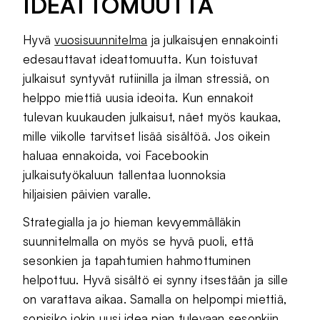
IDEATTOMUUTTA
Hyvä
vuosisuunnitelma
ja julkaisujen ennakointi
edesauttavat ideattomuutta. Kun toistuvat
julkaisut syntyvät rutiinilla ja ilman stressiä, on
helppo miettiä uusia ideoita. Kun ennakoit
tulevan kuukauden julkaisut, näet myös kaukaa,
mille viikolle tarvitset lisää sisältöä. Jos oikein
haluaa ennakoida, voi Facebookin
julkaisutyökaluun tallentaa luonnoksia
hiljaisien päivien varalle.
Strategialla ja jo hieman kevyemmälläkin
suunnitelmalla on myös se hyvä puoli, että
sesonkien ja tapahtumien hahmottuminen
helpottuu. Hyvä sisältö ei synny itsestään ja sille
on varattava aikaa. Samalla on helpompi miettiä,
sopisiko jokin uusi idea pian tulevaan sesonkiin.