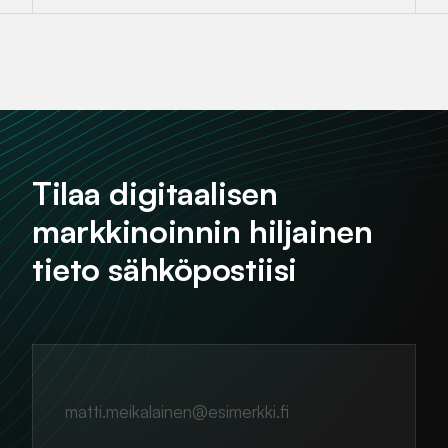
Tilaa digitaalisen
markkinoinnin hiljainen
tieto sähköpostiisi
matti.meikalainen@esimerkki.fi