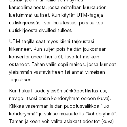
karusellimainosta, jossa esitellään kuukauden
luetuimmat uutiset. Kun käytät
UTM-tageja
uutiskirjeessäsi, voit halutessasi pois sulkea
uutiskirjeestä sivuillesi tulleet.
UTM-tagilla saat myös kiinni tarjoustasi
klikanneet. Kun suljet pois heidän joukostaan
konvertoituneet henkilöt, tavoitat melkein
ostaneet. Tähän väliin sopii mainos, jossa kumoat
yleisimmän vastaväitteen tai annat viimeisen
tarjouksen.
Kun haluat luoda yleisön sähköpostilistastasi,
navigoi itsesi ensin kohderyhmät osioon (kuva).
Klikkaa vasemman laidan pudotusvalikkoa ”luo
kohderyhmä” ja valitse mukautettu ”kohderyhmä”.
Tämän jälkeen voit valita asiakastiedostot (kuva)