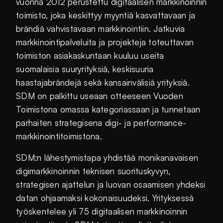
vuonna 2012 perustettu digitaalisen markkinoinnin
toimisto, joka keskittyy myyntiä kasvattavaan ja
brändiä vahvistavaan markkinointiin. Jatkuvia
markkinointipalveluita ja projekteja toteuttavan
toimiston asiakaskuntaan kuuluu useita
suomalaisia suuryrityksiä, keskisuuria
haastajabrändejä sekä kansainvälisiä yrityksiä.
SDM on palkittu useaan otteeseen Vuoden
Toimistona omassa kategoriassaan ja tunnetaan
parhaiten strategisena digi- ja performance-
markkinointitoimistona.
SDM:n lähestymistapa yhdistää monikanavaisen
digimarkkinoinnin teknisen suorituskyvyn,
strategisen ajattelun ja luovan osaamisen yhdeksi
datan ohjaamaksi kokonaisuudeksi. Yrityksessä
työskentelee yli 75 digitaalisen markkinoinnin