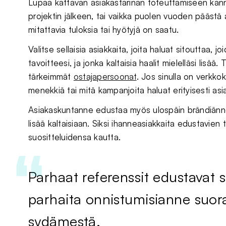
Lupaa kattavan asiakastarinan toteuttamiseen kann
projektin jälkeen, tai vaikka puolen vuoden päästä
mitattavia tuloksia tai hyötyjä on saatu.
Valitse sellaisia asiakkaita, joita haluat sitouttaa
tavoitteesi, ja jonka kaltaisia haalit mielelläsi lisää
tärkeimmät
ostajapersoonat
. Jos sinulla on verkko
menekkiä tai mitä kampanjoita haluat erityisesti asi
Asiakaskuntanne edustaa myös ulospäin brändiänn
lisää kaltaisiaan. Siksi ihanneasiakkaita edustavie
suositteluidensa kautta.
Parhaat referenssit edustavat 
parhaita onnistumisianne suor
sydämestä.