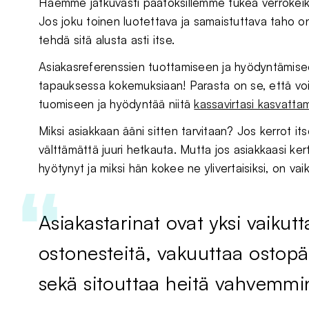
Haemme jatkuvasti päätöksillemme tukea verrokeiksi
Jos joku toinen luotettava ja samaistuttava taho on 
tehdä sitä alusta asti itse.
Asiakasreferenssien tuottamiseen ja hyödyntämiseen
tapauksessa kokemuksiaan! Parasta on se, että voit
tuomiseen ja hyödyntää niitä
kassavirtasi kasvatta
Miksi asiakkaan ääni sitten tarvitaan? Jos kerrot its
välttämättä juuri hetkauta. Mutta jos asiakkaasi ker
hyötynyt ja miksi hän kokee ne ylivertaisiksi, on va
Asiakastarinat ovat yksi vaiku
ostonesteitä, vakuuttaa ostopä
sekä sitouttaa heitä vahvemmin 