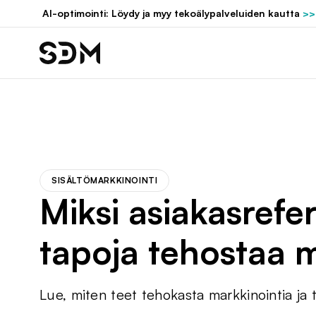
Hyppää
AI-optimointi: Löydy ja myy tekoälypalveluiden kautta
>>
sisältöön
SISÄLTÖMARKKINOINTI
Miksi asiakasrefe
tapoja tehostaa m
Lue, miten teet tehokasta markkinointia ja t