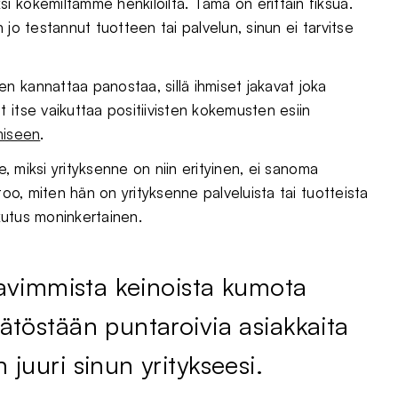
 kokemiltamme henkilöiltä. Tämä on erittäin fiksua.
jo testannut tuotteen tai palvelun, sinun ei tarvitse
 kannattaa panostaa, sillä ihmiset jakavat joka
 itse vaikuttaa positiivisten kokemusten esiin
miseen
.
e, miksi yrityksenne on niin erityinen, ei sanoma
too, miten hän on yrityksenne palveluista tai tuotteista
ikutus moninkertainen.
ttavimmista keinoista kumota
ätöstään puntaroivia asiakkaita
juuri sinun yritykseesi.