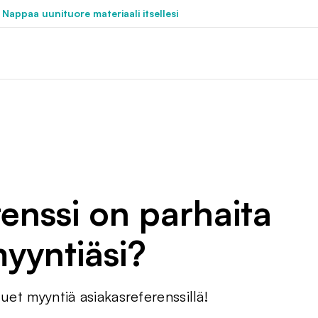
 Nappaa uunituore materiaali itsellesi
renssi on parhaita
yyntiäsi?
uet myyntiä asiakasreferenssillä!