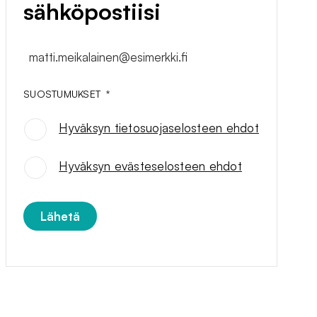
sähköpostiisi
matti.meikalainen@esimerkki.fi
SUOSTUMUKSET
*
Hyväksyn tietosuojaselosteen ehdot
SUOSTUMUKSET
*
Hyväksyn evästeselosteen ehdot