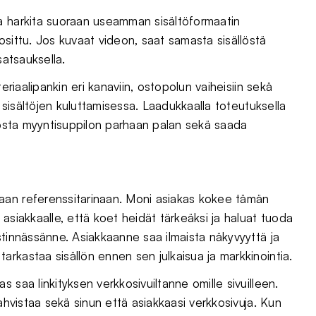
a harkita suoraan useamman sisältöformaatin
sittu. Jos kuvaat videon, saat samasta sisällöstä
satsauksella.
eriaalipankin eri kanaviin, ostopolun vaiheisiin sekä
t sisältöjen kuluttamisessa. Laadukkaalla toteutuksella
siosta myyntisuppilon parhaan palan sekä saada
aan referenssitarinaan. Moni asiakas kokee tämän
asiakkaalle, että koet heidät tärkeäksi ja haluat tuoda
stinnässänne. Asiakkaanne saa ilmaista näkyvyyttä ja
rkastaa sisällön ennen sen julkaisua ja markkinointia.
 saa linkityksen verkkosivuiltanne omille sivuilleen.
hvistaa sekä sinun että asiakkaasi verkkosivuja. Kun