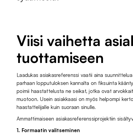
Viisi vaihetta asi
tuottamiseen
Laadukas asiakasreferenssi vaatii aina suunnittelua 
parhaan lopputuloksen kannalta on fiksuinta käänt
poimii haastattelusta ne seikat, jotka ovat arvokkai
muotoon. Usein asiakkaasi on myös helpompi kert
haastattelijalle kuin suoraan sinulle.
Ammattimaiseen asiakasreferenssiprojektiin sisälty
1. Formaatin valitseminen