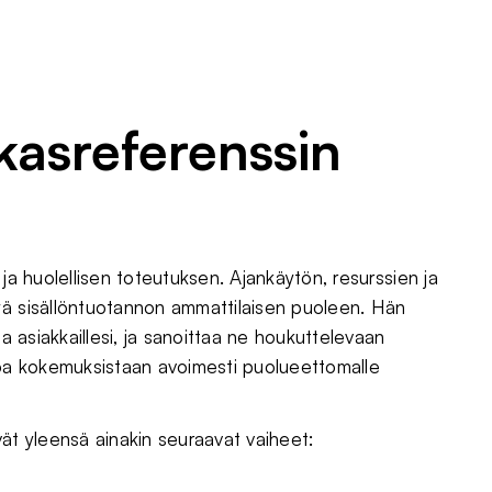
akasreferenssin
ja huolellisen toteutuksen. Ajankäytön, resurssien ja
yä sisällöntuotannon ammattilaisen puoleen. Hän
ta asiakkaillesi, ja sanoittaa ne houkuttelevaan
oa kokemuksistaan avoimesti puolueettomalle
vät yleensä ainakin seuraavat vaiheet: