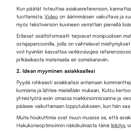
Kun päätät toteuttaa asiakasreferenssin, kannatta
tuottamista.
Video
on äärimmäisen vaikuttava ja suo
myös tekstiversion kuvineen verrattain pienellä lisä
Erilaiset sisältöformaatit tarjoavat monipuolisen mat
ostajapersoonille, joilla on vaihtelevat mieltymykse
voit hyvinkin kasvattaa verkkosivujesi referenssio
pitkäaikaista materiaalia eri somekanaviin.
2. Idean myyminen asiakkaallesi
Pyydä rohkeasti asiakkaitasi antamaan kommenttej
kunniana ja lähtee mielellään mukaan. Kutsu kertoo 
yhteistyötä esiin omassa markkinoinnissanne ja vie
pääsee vaikuttamaan lopputulokseen, kun hän saa ta
Muita houkuttimia ovat muun muassa se, että asiakas
Hakukoneoptimoinnin näkökulmasta tämä
linkitys
va