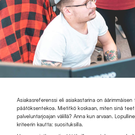
Asiakasreferenssi eli asiakastarina on äärimmäisen t
päätöksentekoa. Mietitkö koskaan, miten sinä teet l
palveluntarjoajan välillä? Anna kun arvaan. Lopull
kriteerin kautta: suosituksilla.