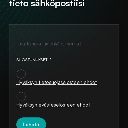
tieto sähköpostiisi
matti.meikalainen@esimerkki.fi
SUOSTUMUKSET
*
Hyväksyn tietosuojaselosteen ehdot
SUOSTUMUKSET
*
Hyväksyn evästeselosteen ehdot