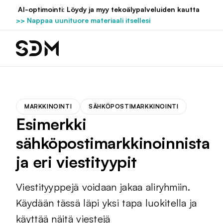
Hyppää
AI-optimointi: Löydy ja myy tekoälypalveluiden kautta
sisältöön
>> Nappaa uunituore materiaali itsellesi
MARKKINOINTI
SÄHKÖPOSTIMARKKINOINTI
Esimerkki
sähköpostimarkkinoinnista
ja eri viestityypit
Viestityyppejä voidaan jakaa aliryhmiin.
Käydään tässä läpi yksi tapa luokitella ja
käyttää näitä viestejä