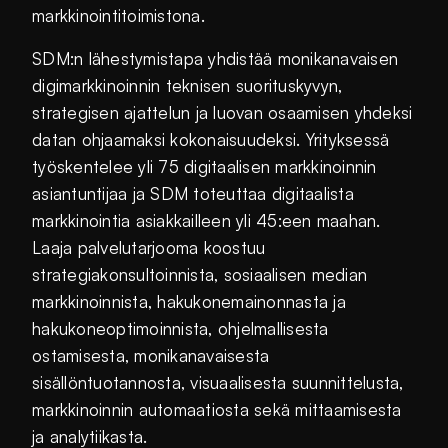
markkinointitoimistona.
SDM:n lähestymistapa yhdistää monikanavaisen
digimarkkinoinnin teknisen suorituskyvyn,
strategisen ajattelun ja luovan osaamisen yhdeksi
datan ohjaamaksi kokonaisuudeksi. Yrityksessä
työskentelee yli 75 digitaalisen markkinoinnin
asiantuntijaa ja SDM toteuttaa digitaalista
markkinointia asiakkailleen yli 45:een maahan.
Laaja palvelutarjooma koostuu
strategiakonsultoinnista, sosiaalisen median
markkinoinnista, hakukonemainonnasta ja
hakukoneoptimoinnista, ohjelmallisesta
ostamisesta, monikanavaisesta
sisällöntuotannosta, visuaalisesta suunnittelusta,
markkinoinnin automaatiosta sekä mittaamisesta
ja analytiikasta.