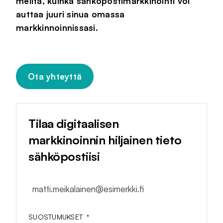
meiltä, kuinka sähköpostimarkkinointi voi
auttaa juuri sinua omassa
markkinnoinnissasi.
Ota yhteyttä
Tilaa digitaalisen
markkinoinnin hiljainen tieto
sähköpostiisi
matti.meikalainen@esimerkki.fi
SUOSTUMUKSET
*