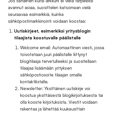
Jos sanainen kulta-arkkuni ei vielä tarpeeksi
avannut asiaa, suosittelen katsomaan vielä
seuraavaa esimerkkiä, kuinka
sähköpostimarkkinointi voidaan koostaa:
Uutiskirjeet, esimerkiksi yritysblogin
tilaajista koostuvalle päälistalle
Welcome email: Automaattinen viesti, jossa
toivotetaan juuri päälistalle liittynyt
blogitilaaja tervetulleeksi ja suositellaan
tilaajaa lisäämään yrityksen
sähköpostiosoite tilaajan omalle
kontaktilistalle.
Newsletter: Yksittäinen uutiskirje voi
koostua yksittäisestä blogikirjoituksesta tai
olla kooste kirjoituksista. Viestit voidaan
rakentaa ja lähettää kuukausittain