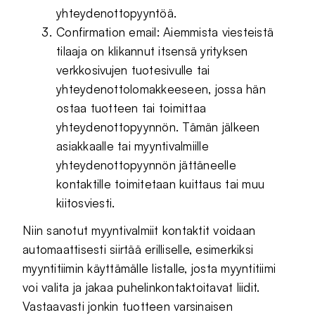
yhteydenottopyyntöä.
Confirmation email: Aiemmista viesteistä
tilaaja on klikannut itsensä yrityksen
verkkosivujen tuotesivulle tai
yhteydenottolomakkeeseen, jossa hän
ostaa tuotteen tai toimittaa
yhteydenottopyynnön. Tämän jälkeen
asiakkaalle tai myyntivalmiille
yhteydenottopyynnön jättäneelle
kontaktille toimitetaan kuittaus tai muu
kiitosviesti.
Niin sanotut myyntivalmiit kontaktit voidaan
automaattisesti siirtää erilliselle, esimerkiksi
myyntitiimin käyttämälle listalle, josta myyntitiimi
voi valita ja jakaa puhelinkontaktoitavat liidit.
Vastaavasti jonkin tuotteen varsinaisen