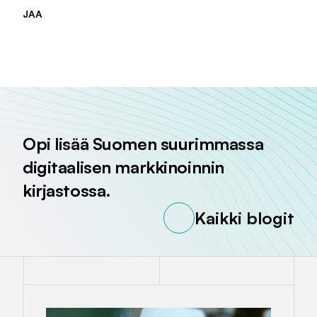
JAA
Jaa sivu palvelussa
Jaa sivu palvelussa
Jaa sivu palvelussa
Opi lisää Suomen suurimmassa
digitaalisen markkinoinnin
kirjastossa.
Kaikki blogit