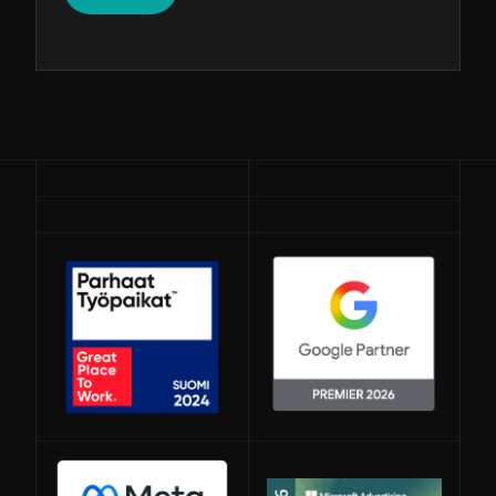
Avautuu uuteen ikkunaan