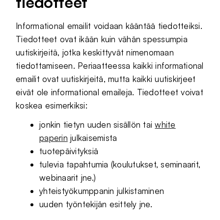
tiedotteet
Informational emailit voidaan kääntää tiedotteiksi.
Tiedotteet ovat ikään kuin vähän spessumpia
uutiskirjeitä, jotka keskittyvät nimenomaan
tiedottamiseen. Periaatteessa kaikki informational
emailit ovat uutiskirjeitä, mutta kaikki uutiskirjeet
eivät ole informational emaileja. Tiedotteet voivat
koskea esimerkiksi:
jonkin tietyn uuden sisällön tai
white
paperin
julkaisemista
tuotepäivityksiä
tulevia tapahtumia (koulutukset, seminaarit,
webinaarit jne.)
yhteistyökumppanin julkistaminen
uuden työntekijän esittely jne.