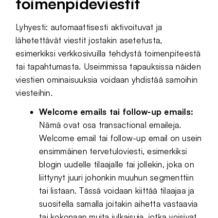
toimenpideviestit
Lyhyesti: automaattisesti aktivoituvat ja
lähetettävät viestit jostakin asetetusta,
esimerkiksi verkkosivuilla tehdystä toimenpiteestä
tai tapahtumasta. Useimmissa tapauksissa näiden
viestien ominaisuuksia voidaan yhdistää samoihin
viesteihin.
Welcome emails tai follow-up emails:
Nämä ovat osa transactional emaileja.
Welcome email tai follow-up email on usein
ensimmäinen tervetuloviesti, esimerkiksi
blogin uudelle tilaajalle tai jollekin, joka on
liittynyt juuri johonkin muuhun segmenttiin
tai listaan. Tässä voidaan kiittää tilaajaa ja
suositella samalla joitakin aihetta vastaavia
tai kokonaan muita julkaisuja, jotka voisivat