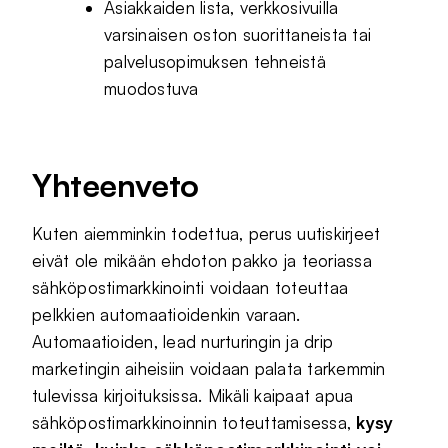
Asiakkaiden lista, verkkosivuilla
varsinaisen oston suorittaneista tai
palvelusopimuksen tehneistä
muodostuva
Yhteenveto
Kuten aiemminkin todettua, perus uutiskirjeet
eivät ole mikään ehdoton pakko ja teoriassa
sähköpostimarkkinointi voidaan toteuttaa
pelkkien automaatioidenkin varaan.
Automaatioiden, lead nurturingin ja drip
marketingin aiheisiin voidaan palata tarkemmin
tulevissa kirjoituksissa. Mikäli kaipaat apua
sähköpostimarkkinoinnin toteuttamisessa,
k
ysy