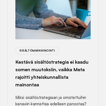
SISÄLTÖMARKKINOINTI
Kestävä sisältöstrategia ei kaadu
somen muutoksiin, vaikka Meta
rajoitti yhteiskunnallista
mainontaa
Miksi sisältöstrategiaan ja omistettuihin
kanaviin kannattaa edelleen panostaa?