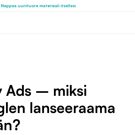
 Nappaa uunituore materiaali itsellesi
 Ads – miksi
oglen lanseeraama
än?