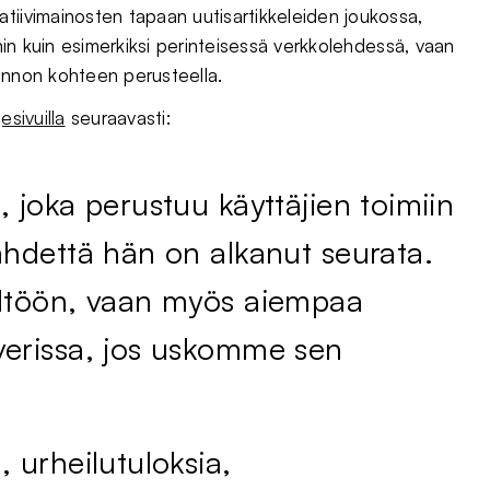
tiivimainosten tapaan uutisartikkeleiden joukossa,
ihin kuin esimerkiksi perinteisessä verkkolehdessä, vaan
kiinnon kohteen perusteella.
esivuilla
seuraavasti:
, joka perustuu käyttäjien toimiin
lähdettä hän on alkanut seurata.
sältöön, vaan myös aiempaa
overissa, jos uskomme sen
, urheilutuloksia,