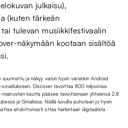
elokuvan julkaisu),
ja (kuten tärkeän
ai tulevan musiikkifestivaalin
cover-näkymään kootaan sisältöä
si.
e suunnattu ja näkyy varsin hyvin varsinkin Android
 -sovellukseen. Discover tavoittaa 800 miljoonaa
ds -mainosten kautta pääsee tavoittamaan yhteensä 2.8
essa ja Gmailissa. Näillä luvuilla puhutaan jo hyvin
attaa ehdottomasti ottaa harkintaan digitaalista