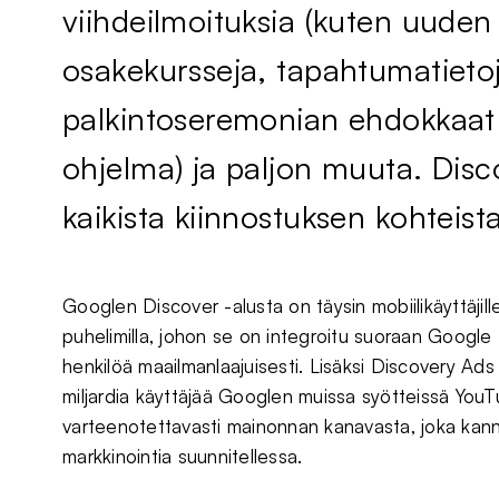
viihdeilmoituksia (kuten uuden 
osakekursseja, tapahtumatieto
palkintoseremonian ehdokkaat t
ohjelma) ja paljon muuta. Dis
kaikista kiinnostuksen kohteista
Googlen Discover -alusta on täysin mobiilikäyttäjill
puhelimilla, johon se on integroitu suoraan Google
henkilöä maailmanlaajuisesti. Lisäksi Discovery A
miljardia käyttäjää Googlen muissa syötteissä YouTub
varteenotettavasti mainonnan kanavasta, joka kann
markkinointia suunnitellessa.