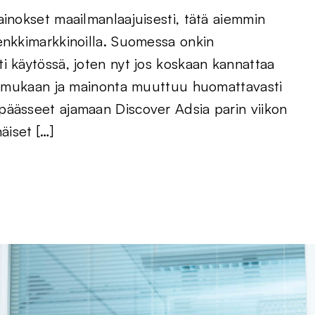
ainokset maailmanlaajuisesti, tätä aiemmin
enkkimarkkinoilla. Suomessa onkin
i käytössä, joten nyt jos koskaan kannattaa
vät mukaan ja mainonta muuttuu huomattavasti
päässeet ajamaan Discover Adsia parin viikon
äiset […]