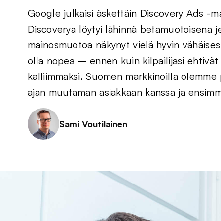
Google julkaisi äskettäin Discovery Ads -m
Discoverya löytyi lähinnä betamuotoisena j
mainosmuotoa näkynyt vielä hyvin vähäisest
olla nopea – ennen kuin kilpailijasi ehti
kalliimmaksi. Suomen markkinoilla olemme 
ajan muutaman asiakkaan kanssa ja ensimm
Sami Voutilainen