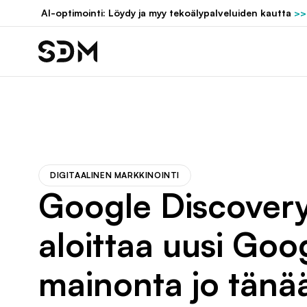
Hyppää
AI-optimointi: Löydy ja myy tekoälypalveluiden kautta
>>
sisältöön
DIGITAALINEN MARKKINOINTI
Google Discovery
aloittaa uusi Go
mainonta jo tänä