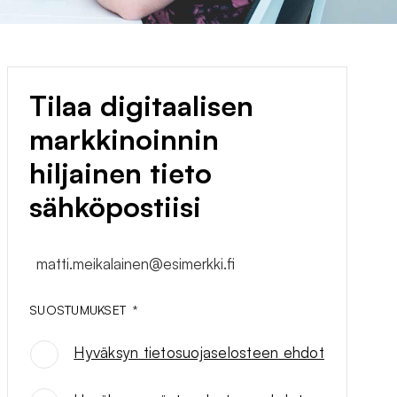
Tilaa digitaalisen
markkinoinnin
hiljainen tieto
sähköpostiisi
matti.meikalainen@esimerkki.fi
SUOSTUMUKSET
*
Hyväksyn tietosuojaselosteen ehdot
SUOSTUMUKSET
*