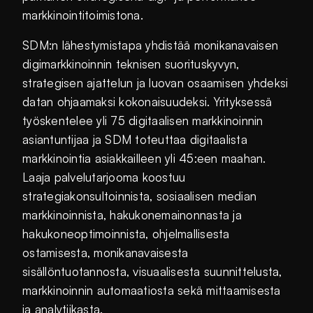
markkinointitoimistona.
SDM:n lähestymistapa yhdistää monikanavaisen
digimarkkinoinnin teknisen suorituskyvyn,
strategisen ajattelun ja luovan osaamisen yhdeksi
datan ohjaamaksi kokonaisuudeksi. Yrityksessä
työskentelee yli 75 digitaalisen markkinoinnin
asiantuntijaa ja SDM toteuttaa digitaalista
markkinointia asiakkailleen yli 45:een maahan.
Laaja palvelutarjooma koostuu
strategiakonsultoinnista, sosiaalisen median
markkinoinnista, hakukonemainonnasta ja
hakukoneoptimoinnista, ohjelmallisesta
ostamisesta, monikanavaisesta
sisällöntuotannosta, visuaalisesta suunnittelusta,
markkinoinnin automaatiosta sekä mittaamisesta
ja analytiikasta.