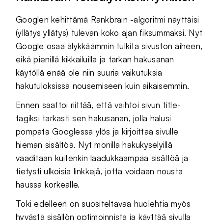
Googlen kehittämä Rankbrain -algoritmi näyttäisi
(yllätys yllätys) tulevan koko ajan fiksummaksi. Nyt
Google osaa älykkäämmin tulkita sivuston aiheen,
eikä pienillä kikkailuilla ja tarkan hakusanan
käytöllä enää ole niin suuria vaikutuksia
hakutuloksissa nousemiseen kuin aikaisemmin.
Ennen saattoi riittää, että vaihtoi sivun title-
tagiksi tarkasti sen hakusanan, jolla halusi
pompata Googlessa ylös ja kirjoittaa sivulle
hieman sisältöä. Nyt monilla hakukyselyillä
vaaditaan kuitenkin laadukkaampaa sisältöä ja
tietysti ulkoisia linkkejä, jotta voidaan nousta
haussa korkealle.
Toki edelleen on suositeltavaa huolehtia myös
hyvästä sisällön optimoinnista ja käyttää sivulla