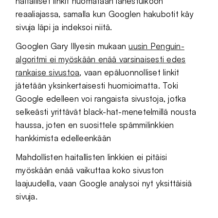
haitalliset linkit huomataan lähestulkoon
reaaliajassa, samalla kun Googlen hakubotit käy
sivuja läpi ja indeksoi niitä.
Googlen Gary Illyesin mukaan
uusin Penguin-
algoritmi ei myöskään enää varsinaisesti edes
rankaise sivustoa
, vaan epäluonnolliset linkit
jätetään yksinkertaisesti huomioimatta. Toki
Google edelleen voi rangaista sivustoja, jotka
selkeästi yrittävät black-hat-menetelmillä nousta
haussa, joten en suosittele spämmilinkkien
hankkimista edelleenkään
Mahdollisten haitallisten linkkien ei pitäisi
myöskään enää vaikuttaa koko sivuston
laajuudella, vaan Google analysoi nyt yksittäisiä
sivuja.