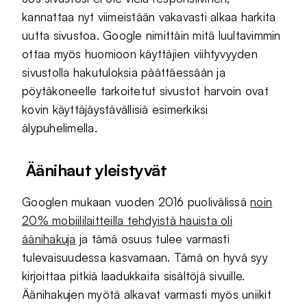
kannattaa nyt viimeistään vakavasti alkaa harkita
uutta sivustoa. Google nimittäin mitä luultavimmin
ottaa myös huomioon käyttäjien viihtyvyyden
sivustolla hakutuloksia päättäessään ja
pöytäkoneelle tarkoitetut sivustot harvoin ovat
kovin käyttäjäystävällisiä esimerkiksi
älypuhelimella.
Äänihaut yleistyvät
Googlen mukaan vuoden 2016 puolivälissä
noin
20% mobiililaitteilla tehdyistä hauista oli
äänihakuja
ja tämä osuus tulee varmasti
tulevaisuudessa kasvamaan. Tämä on hyvä syy
kirjoittaa pitkiä laadukkaita sisältöjä sivuille.
Äänihakujen myötä alkavat varmasti myös uniikit