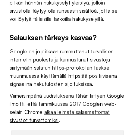
pitkän hännän hakukyselyt yleistyä, jolloin
sivustolla täytyy olla runsaasti sisältöä, jotta se
voi löytyä tällaisilla tarkoilla hakukyselyillä.
Salauksen tärkeys kasvaa?
Google on jo pitkään rummuttanut turvallisen
internetin puolesta ja kannustanut sivustoja
siirtymään salatun https-protokollan taakse
muunmuassa käyttämällä https:ää positiivisena
signaalina hakutulosten sijoituksissa.
Viimeisimpänä uudistuksena tähän liittyen Google
ilmoitti, että tammikuussa 2017 Googlen web-
selain Chrome
alkaa leimata salaamattomat
sivustot turvattomiksi
.