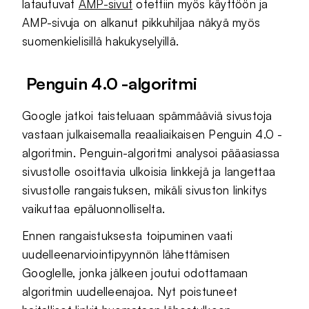
latautuvat
AMP-sivut
otettiin myös käyttöön ja
AMP-sivuja on alkanut pikkuhiljaa näkyä myös
suomenkielisillä hakukyselyillä.
Penguin 4.0 -algoritmi
Google jatkoi taisteluaan spämmääviä sivustoja
vastaan julkaisemalla reaaliaikaisen Penguin 4.0 -
algoritmin. Penguin-algoritmi analysoi pääasiassa
sivustolle osoittavia ulkoisia linkkejä ja langettaa
sivustolle rangaistuksen, mikäli sivuston linkitys
vaikuttaa epäluonnolliselta.
Ennen rangaistuksesta toipuminen vaati
uudelleenarviointipyynnön lähettämisen
Googlelle, jonka jälkeen joutui odottamaan
algoritmin uudelleenajoa. Nyt poistuneet