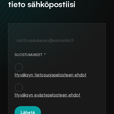
tieto sähköpostiisi
matti.meikalainen@esimerkki.fi
SUOSTUMUKSET
*
Hyväksyn tietosuojaselosteen ehdot
SUOSTUMUKSET
*
Hyväksyn evästeselosteen ehdot