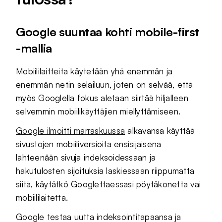
Google suuntaa kohti mobile-first
-mallia
Mobiililaitteita käytetään yhä enemmän ja
enemmän netin selailuun, joten on selvää, että
myös Googlella fokus aletaan siirtää hiljalleen
selvemmin mobiilikäyttäjien miellyttämiseen.
Google ilmoitti marraskuussa
alkavansa käyttää
sivustojen mobiiliversioita ensisijaisena
lähteenään sivuja indeksoidessaan ja
hakutulosten sijoituksia laskiessaan riippumatta
siitä, käytätkö Googlettaessasi pöytäkonetta vai
mobiililaitetta.
Google testaa uutta indeksointitapaansa ja