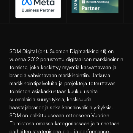
SDM Digital (ent. Suomen Digimarkkinointi) on
vuonna 2012 perustettu digitaalisen markkinoinnin
toimisto, joka keskittyy myyntiä kasvattavaan ja
brändiä vahvistavaan markkinointiin. Jatkuvia
markkinointipalveluita ja projekteja toteuttavan
toimiston asiakaskuntaan kuuluu useita
suomalaisia suuryrityksiä, keskisuuria
haastajabrändejä sekä kansainvälisiä yrityksiä.
SDM on palkittu useaan otteeseen Vuoden
Toimistona omassa kategoriassaan ja tunnetaan
parhaiten strategisena digi- ja performance-