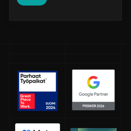
Avautuu uuteen ikkunaan