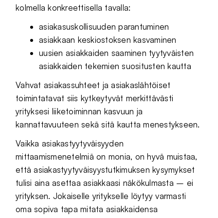
kolmella konkreettisella tavalla:
asiakasuskollisuuden parantuminen
asiakkaan keskiostoksen kasvaminen
uusien asiakkaiden saaminen tyytyväisten
asiakkaiden tekemien suositusten kautta
Vahvat asiakassuhteet ja asiakaslähtöiset
toimintatavat siis kytkeytyvät merkittävästi
yrityksesi liiketoiminnan kasvuun ja
kannattavuuteen sekä sitä kautta menestykseen.
Vaikka asiakastyytyväisyyden
mittaamismenetelmiä on monia, on hyvä muistaa,
että asiakastyytyväisyystutkimuksen kysymykset
tulisi aina asettaa asiakkaasi näkökulmasta – ei
yrityksen. Jokaiselle yritykselle löytyy varmasti
oma sopiva tapa mitata asiakkaidensa