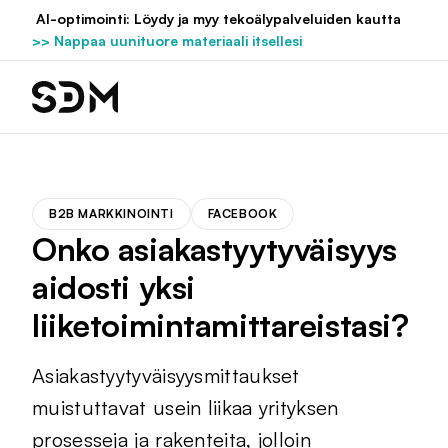
Hyppää
AI-optimointi: Löydy ja myy tekoälypalveluiden kautta
sisältöön
>> Nappaa uunituore materiaali itsellesi
B2B MARKKINOINTI
FACEBOOK
Onko asiakastyytyväisyys
aidosti yksi
liiketoimintamittareistasi?
Asiakastyytyväisyysmittaukset
muistuttavat usein liikaa yrityksen
prosesseja ja rakenteita, jolloin