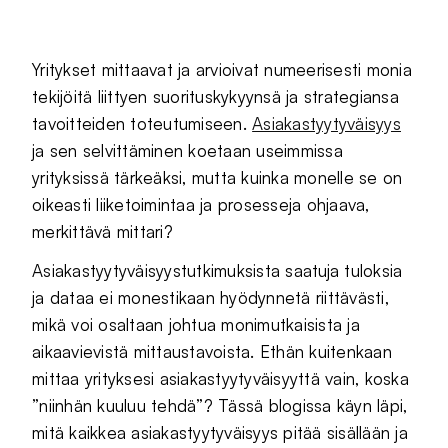
Yritykset mittaavat ja arvioivat numeerisesti monia
tekijöitä liittyen suorituskykyynsä ja strategiansa
tavoitteiden toteutumiseen.
Asiakastyytyväisyys
ja sen selvittäminen koetaan useimmissa
yrityksissä tärkeäksi, mutta kuinka monelle se on
oikeasti liiketoimintaa ja prosesseja ohjaava,
merkittävä mittari?
Asiakastyytyväisyystutkimuksista saatuja tuloksia
ja dataa ei monestikaan hyödynnetä riittävästi,
mikä voi osaltaan johtua monimutkaisista ja
aikaavievistä mittaustavoista. Ethän kuitenkaan
mittaa yrityksesi asiakastyytyväisyyttä vain, koska
”niinhän kuuluu tehdä”? Tässä blogissa käyn läpi,
mitä kaikkea asiakastyytyväisyys pitää sisällään ja