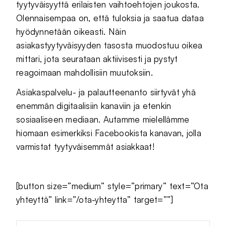
tyytyväisyyttä erilaisten vaihtoehtojen joukosta.
Olennaisempaa on, että tuloksia ja saatua dataa
hyödynnetään oikeasti. Näin
asiakastyytyväisyyden tasosta muodostuu oikea
mittari, jota seurataan aktiivisesti ja pystyt
reagoimaan mahdollisiin muutoksiin.
Asiakaspalvelu- ja palautteenanto siirtyvät yhä
enemmän digitaalisiin kanaviin ja etenkin
sosiaaliseen mediaan. Autamme mielellämme
hiomaan esimerkiksi Facebookista kanavan, jolla
varmistat tyytyväisemmät asiakkaat!
[button size=”medium” style=”primary” text=”Ota
yhteyttä” link=”/ota-yhteytta” target=””]