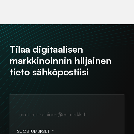
Tilaa digitaalisen
markkinoinnin hiljainen
tieto sähköpostiisi
matti.meikalainen@esimerkki.fi
SUOSTUMUKSET
*