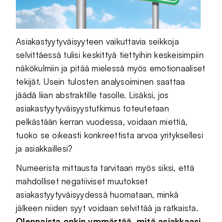
Asiakastyytyväisyyteen vaikuttavia seikkoja
selvittäessä tulisi keskittyä tiettyihin keskeisimpiin
näkökulmiin ja pitää mielessä myös emotionaaliset
tekijät. Usein tulosten analysoiminen saattaa
jäädä liian abstraktille tasolle. Lisäksi, jos
asiakastyytyväisyystutkimus toteutetaan
pelkästään kerran vuodessa, voidaan miettiä,
tuoko se oikeasti konkreettista arvoa yrityksellesi
ja asiakkaillesi?
Numeerista mittausta tarvitaan myös siksi, että
mahdolliset negatiiviset muutokset
asiakastyytyväisyydessä huomataan, minkä
jälkeen niiden syyt voidaan selvittää ja ratkaista.
Olennaista onkin ymmärtää, mitä asiakkaasi