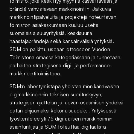
toimisto, joka keskittyy myyntiä kasvattavaan ja
brändiä vahvistavaan markkinointiin. Jatkuvia
markkinointipalveluita ja projekteja toteuttavan
toimiston asiakaskuntaan kuuluu useita
suomalaisia suuryrityksiä, keskisuuria
haastajabrändejä sekä kansainvälisiä yrityksiä.
SDM on palkittu useaan otteeseen Vuoden
Toimistona omassa kategoriassaan ja tunnetaan
parhaiten strategisena digi- ja performance-
markkinointitoimistona.
SDM:n lähestymistapa yhdistää monikanavaisen
digimarkkinoinnin teknisen suorituskyvyn,
strategisen ajattelun ja luovan osaamisen yhdeksi
datan ohjaamaksi kokonaisuudeksi. Yrityksessä
työskentelee yli 75 digitaalisen markkinoinnin
asiantuntijaa ja SDM toteuttaa digitaalista