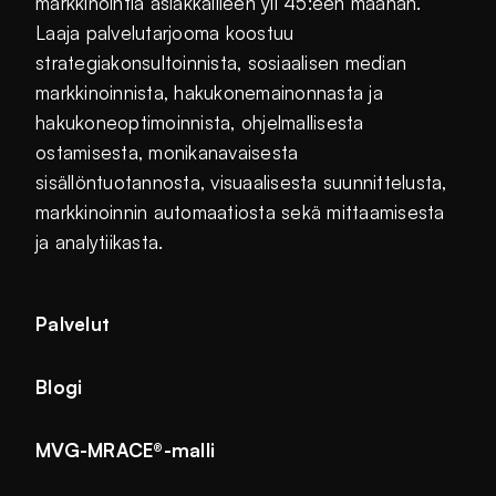
markkinointia asiakkailleen yli 45:een maahan.
Laaja palvelutarjooma koostuu
strategiakonsultoinnista, sosiaalisen median
markkinoinnista, hakukonemainonnasta ja
hakukoneoptimoinnista, ohjelmallisesta
ostamisesta, monikanavaisesta
sisällöntuotannosta, visuaalisesta suunnittelusta,
markkinoinnin automaatiosta sekä mittaamisesta
ja analytiikasta.
Palvelut
Blogi
MVG-MRACE®-malli