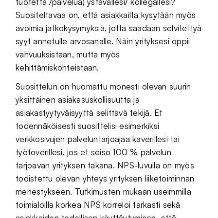
tuotetta /palvelua) ystävällesi/ kollegallesi?
Suositeltavaa on, että asiakkailta kysytään myös
avoimia jatkokysymyksiä, jotta saadaan selvitettyä
syyt annetulle arvosanalle. Näin yrityksesi oppii
vahvuuksistaan, mutta myös
kehittämiskohteistaan.
Suosittelun on huomattu monesti olevan suurin
yksittäinen asiakasuskollisuutta ja
asiakastyytyväisyyttä selittävä tekijä. Et
todennäköisesti suosittelisi esimerkiksi
verkkosivujen palveluntarjoajaa kaverillesi tai
työtoverillesi, jos et seiso 100 % palvelun
tarjoavan yrityksen takana. NPS-luvulla on myös
todistettu olevan yhteys yrityksen liiketoiminnan
menestykseen. Tutkimusten mukaan useimmilla
toimialoilla korkea NPS korreloi tarkasti sekä
asiakkaiden todellisen käyttäytymisen, että