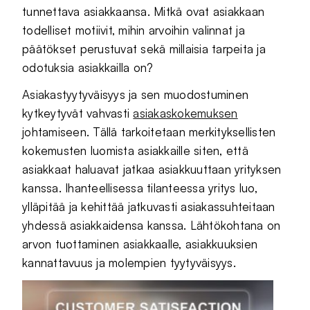
tunnettava asiakkaansa. Mitkä ovat asiakkaan
todelliset motiivit, mihin arvoihin valinnat ja
päätökset perustuvat sekä millaisia tarpeita ja
odotuksia asiakkailla on?
Asiakastyytyväisyys ja sen muodostuminen
kytkeytyvät vahvasti
asiakaskokemuksen
johtamiseen. Tällä tarkoitetaan merkityksellisten
kokemusten luomista asiakkaille siten, että
asiakkaat haluavat jatkaa asiakkuuttaan yrityksen
kanssa. Ihanteellisessa tilanteessa yritys luo,
ylläpitää ja kehittää jatkuvasti asiakassuhteitaan
yhdessä asiakkaidensa kanssa. Lähtökohtana on
arvon tuottaminen asiakkaalle, asiakkuuksien
kannattavuus ja molempien tyytyväisyys.