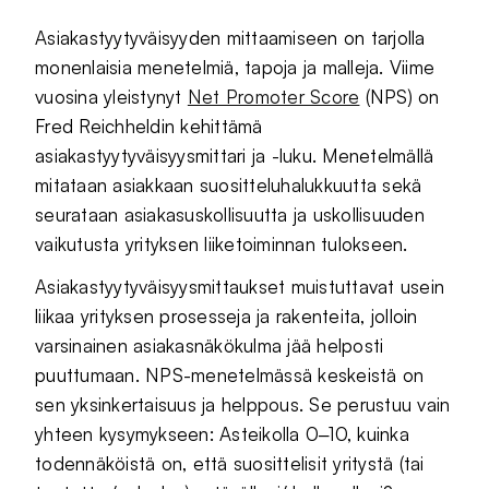
Asiakastyytyväisyyden mittaamiseen on tarjolla
monenlaisia menetelmiä, tapoja ja malleja. Viime
vuosina yleistynyt
Net Promoter Score
(NPS) on
Fred Reichheldin kehittämä
asiakastyytyväisyysmittari ja -luku. Menetelmällä
mitataan asiakkaan suositteluhalukkuutta sekä
seurataan asiakasuskollisuutta ja uskollisuuden
vaikutusta yrityksen liiketoiminnan tulokseen.
Asiakastyytyväisyysmittaukset muistuttavat usein
liikaa yrityksen prosesseja ja rakenteita, jolloin
varsinainen asiakasnäkökulma jää helposti
puuttumaan. NPS-menetelmässä keskeistä on
sen yksinkertaisuus ja helppous. Se perustuu vain
yhteen kysymykseen: Asteikolla 0‒10, kuinka
todennäköistä on, että suosittelisit yritystä (tai