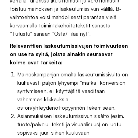
kerralla tai erissä (kuluttomasti ja korottomasti)
toistuu mainoksen ja laskeutumissivun välillä. B-
vaihtoehtoa voisi mahdollisesti parantaa vielä
korvaamalla toimintakehoitetekstit sanasta
”Tutustu” sanaan ”Osta/Tilaa nyt”.
Relevanttien laskeutumissivujen toimivuuteen
on useita syitä, joista ainakin seuraavat
kolme ovat tärkeitä:
Mainoskampanjan omalta laskeutumissivulta on
luultavasti paljon lyhyempi ”matka” konversion
syntymiseen, eli käyttäjältä vaaditaan
vähemmän klikkauksia
oston/yhteydenottopyynnön tekemiseen.
Asianmukaisen laskeutumissivun sisältö (esim.
tuote/palvelu, teksti ja visuaalisuus) on luotu
sopivaksi juuri siihen kuuluvaan