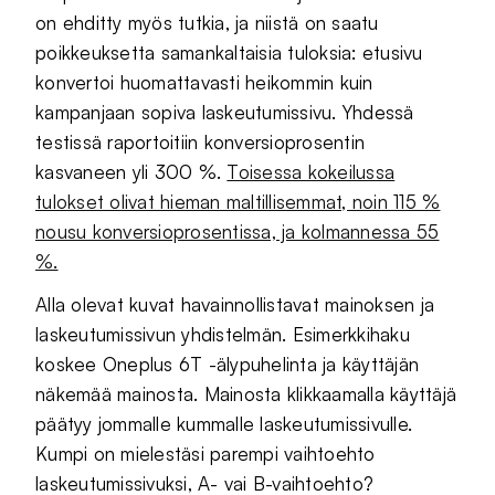
on ehditty myös tutkia, ja niistä on saatu
poikkeuksetta samankaltaisia tuloksia: etusivu
konvertoi huomattavasti heikommin kuin
kampanjaan sopiva laskeutumissivu. Yhdessä
testissä raportoitiin konversioprosentin
kasvaneen yli 300 %.
Toisessa kokeilussa
tulokset olivat hieman maltillisemmat, noin 115 %
nousu konversioprosentissa, ja kolmannessa 55
%.
Alla olevat kuvat havainnollistavat mainoksen ja
laskeutumissivun yhdistelmän. Esimerkkihaku
koskee Oneplus 6T -älypuhelinta ja käyttäjän
näkemää mainosta. Mainosta klikkaamalla käyttäjä
päätyy jommalle kummalle laskeutumissivulle.
Kumpi on mielestäsi parempi vaihtoehto
laskeutumissivuksi, A- vai B-vaihtoehto?