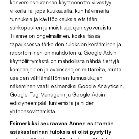
konversioseurannan käyttöönotto viivästyy
viikoilla tai jopa kuukausilla, kun hävinneitä
tunnuksia ja käyttöoikeuksia etsitään
sähköpostien ja muistilappujen syövereistä.
Tilanne on ongelmallinen, koska tässä
tapauksessa tärkeiden tuloksien kerääminen ja
raportoiminen on mahdotonta. Google Adsin
käyttöliittymästä on mahdollista nähdä tiettyjä
kampanjoiden ja avainsanojen mittareita, mutta
useiden välttämättömien tunnuslukujen
näkeminen vaatii esimerkiksi Google Analyticsin,
Google Tag Managerin ja Google Adsin
edistyneempää tuntemista ja niiden
yhteensovittamista.
Esimerkiksi seuraavaa
Annen esittämän
asiakastarinan tuloksia
ei olisi pystytty