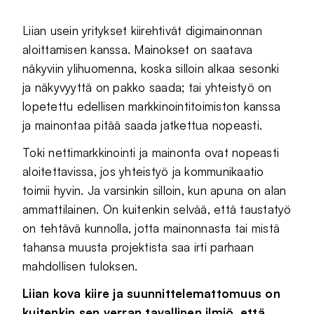
Liian usein yritykset kiirehtivät digimainonnan
aloittamisen kanssa. Mainokset on saatava
näkyviin ylihuomenna, koska silloin alkaa sesonki
ja näkyvyyttä on pakko saada; tai yhteistyö on
lopetettu edellisen markkinointitoimiston kanssa
ja mainontaa pitää saada jatkettua nopeasti.
Toki nettimarkkinointi ja mainonta ovat nopeasti
aloitettavissa, jos yhteistyö ja kommunikaatio
toimii hyvin. Ja varsinkin silloin, kun apuna on alan
ammattilainen. On kuitenkin selvää, että taustatyö
on tehtävä kunnolla, jotta mainonnasta tai mistä
tahansa muusta projektista saa irti parhaan
mahdollisen tuloksen.
Liian kova kiire ja suunnittelemattomuus on
kuitenkin sen verran tavallinen ilmiö, että