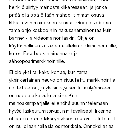
henkilö siirtyy mainosta klikatessaan, ja jonka
pitää olla sisällöltään mahdollisimman osuva
klikattavan mainoksen kanssa. Google Adsissa
tämä ohje koskee niin hakusanamainontaa kuin
banneri- ja videomainontaakin. Ohje on
käytännöllinen kaikelle muullekin klikkimainonnalle,
kuten Facebook-mainonnalle ja
sähköpostimarkkinoinnille.
Ei ole yksi tai kaksi kertaa, kun tämä
yksinkertainen neuvo on sivuutettu markkinointia
aloitettaessa, ja yleisin syy sen laiminlyömiseen
on nopea aikataulu ja kiire. Kun
mainoskampanjalle ei ehditä suunnittelemaan
hyvää laskeutumissivua, niin tavallisesti liikenne
ohjataan esimerkiksi yrityksen etusivulle. Internet
on pullollaan tällaisia esimerkkejä. Onneksi asiaa