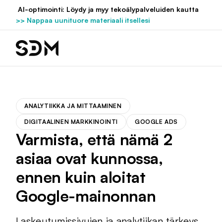
Hyppää
AI-optimointi: Löydy ja myy tekoälypalveluiden kautta
sisältöön
>> Nappaa uunituore materiaali itsellesi
ANALYTIIKKA JA MITTAAMINEN
DIGITAALINEN MARKKINOINTI
GOOGLE ADS
Varmista, että nämä 2
asiaa ovat kunnossa,
ennen kuin aloitat
Google-mainonnan
Laskeutumissivujen ja analytiikan tärkeys