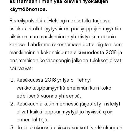
esittämään ilman yllä olevien työkalujen
käyttöönottoa.
Risteilypalveluita Helsingin edustalla tarjoava
asiakas ei ollut tyytyväinen pääsylippujen myyntiin
aikaisemman markkinoinnin yhteistyökumppanin
kanssa. Lähdimme rakentamaan uutta digitaalisen
markkinoinnin kokonaisuutta alkuvuodesta 2018 ja
ensimmäisen kesäsesongin jälkeen tulokset olivat
seuraavat:
Kesäkuussa 2018 yritys oli tehnyt
verkkokauppamyyntiä enemmän kuin koko
edellisenä vuonna yhteensä.
Kesäkuun alkuun mennessä järjestetyt risteilyt
olivat kaikki loppuunmyytyjä jo hyvissä ajoin
ennen lähtöjä.
Jo toukokuussa asiakas saavutti verkkokaupan