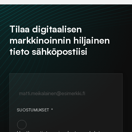
Tilaa digitaalisen
markkinoinnin hiljainen
tieto sähköpostiisi
matti.meikalainen@esimerkki.fi
SUOSTUMUKSET
*