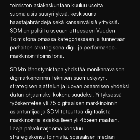
toimiston asiakaskuntaan kuuluu useita
suomalaisia suuryrityksiä, keskisuuria
haastajabrändejä sekä kansainvälisiä yrityksiä.
SDM on palkittu useaan otteeseen Vuoden
Toimistona omassa kategoriassaan ja tunnetaan
parhaiten strategisena digi- ja performance-
markkinointitoimistona.
SDM:n lähestymistapa yhdistää monikanavaisen
digimarkkinoinnin teknisen suorituskyvyn,
strategisen ajattelun ja luovan osaamisen yhdeksi
datan ohjaamaksi kokonaisuudeksi. Yrityksessä
työskentelee yli 75 digitaalisen markkinoinnin
asiantuntijaa ja SDM toteuttaa digitaalista
markkinointia asiakkailleen yli 45:een maahan.
Laaja palvelutarjooma koostuu
strategiakonsultoinnista, sosiaalisen median